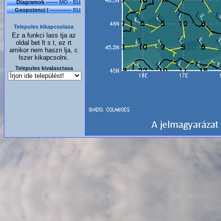
Diagramok ------
MO - EU
Geopotenci l -----------
EU
Telepules kikapcsolasa
Ez a funkci lass tja az
oldal bet lt s t, ez rt
amikor nem haszn lja, c
lszer kikapcsolni.
Telepules kivalasztasa