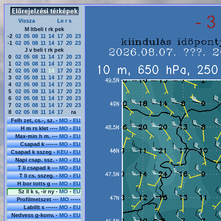
Vissza
Le r s
M ltbeli t rk pek
-2
02
05
08
11
14
17
20
23
-1
02
05
08
11
14
17
20
23
J v beli t rk pek
0
02
05
08
11
14
17
20
23
1
02
05
08
11
14
17
20
23
2
02
05
08
11
14
17
20
23
3
02
05
08
11
14
17
20
23
4
02
05
08
11
14
17
20
23
5
02
05
08
11
14
17
20
23
6
02
05
08
11
14
17
20
23
7
02
05
08
11
14
17
20
23
8
02
05
08
11
14
17
ra
Felh zet, cs.-, sz. -
MO
-
EU
H m rs klet ----
MO
-
EU
Max-min h m. ---
MO
-
EU
Csapad k ------
MO
-
EU
Csapad k sszeg -
KEU
-
EU
Napi csap. ssz. -
MO
-
EU
T li csapad k ---
MO
-
EU
T li cs. sszeg. -
MO
-
EU
H bor totts g ---
MO
-
EU
Sz ll k s, -ir ny -
MO
-
EU
Profilmetszet ---
MO
-----
Labilit s ------
MO
-
EU
Nedvess g-konv. -
MO
-
EU