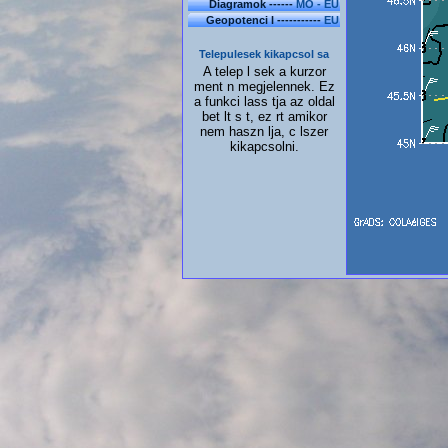
Diagramok ------
MO - EU
Geopotenci l -----------
EU
Telepulesek kikapcsol sa
A telep l sek a kurzor
ment n megjelennek. Ez
a funkci lass tja az oldal
bet lt s t, ez rt amikor
nem haszn lja, c lszer
kikapcsolni.