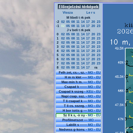
Vissza
Le r s
M ltbeli t rk pek
-2
02
05
08
11
14
17
20
23
-1
02
05
08
11
14
17
20
23
J v beli t rk pek
0
02
05
08
11
14
17
20
23
1
02
05
08
11
14
17
20
23
2
02
05
08
11
14
17
20
23
3
02
05
08
11
14
17
20
23
4
02
05
08
11
14
17
20
23
5
02
05
08
11
14
17
20
23
6
02
05
08
11
14
17
20
23
7
02
05
08
11
14
17
20
23
8
02
05
08
11
14
17
ra
Felh zet, cs.-, sz. -
MO
-
EU
H m rs klet ----
MO
-
EU
Max-min h m. ---
MO
-
EU
Csapad k ------
MO
-
EU
Csapad k sszeg -
KEU
-
EU
Napi csap. ssz. -
MO
-
EU
T li csapad k ---
MO
-
EU
T li cs. sszeg. -
MO
-
EU
H bor totts g ---
MO
-
EU
Sz ll k s, -ir ny -
MO
-
EU
Profilmetszet ---
MO
-----
Labilit s ------
MO
-
EU
Nedvess g-konv. -
MO
-
EU