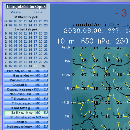
Vissza
Le r s
M ltbeli t rk pek
-2
02
05
08
11
14
17
20
23
-1
02
05
08
11
14
17
20
23
J v beli t rk pek
0
02
05
08
11
14
17
20
23
1
02
05
08
11
14
17
20
23
2
02
05
08
11
14
17
20
23
3
02
05
08
11
14
17
20
23
4
02
05
08
11
14
17
20
23
5
02
05
08
11
14
17
20
23
6
02
05
08
11
14
17
20
23
7
02
05
08
11
14
17
20
23
8
02
05
08
11
14
17
ra
Felh zet, cs.-, sz. -
MO
-
EU
H m rs klet ----
MO
-
EU
Max-min h m. ---
MO
-
EU
Csapad k ------
MO
-
EU
Csapad k sszeg -
KEU
-
EU
Napi csap. ssz. -
MO
-
EU
T li csapad k ---
MO
-
EU
T li cs. sszeg. -
MO
-
EU
H bor totts g ---
MO
-
EU
Sz ll k s, -ir ny -
MO
-
EU
Profilmetszet ---
MO
-----
Labilit s ------
MO
-
EU
Nedvess g-konv. -
MO
-
EU