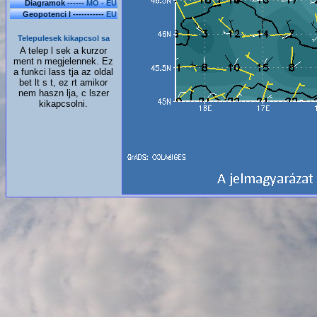
Diagramok ------
MO - EU
Geopotenci l -----------
EU
Telepulesek kikapcsol sa
A telep l sek a kurzor
ment n megjelennek. Ez
a funkci lass tja az oldal
bet lt s t, ez rt amikor
nem haszn lja, c lszer
kikapcsolni.