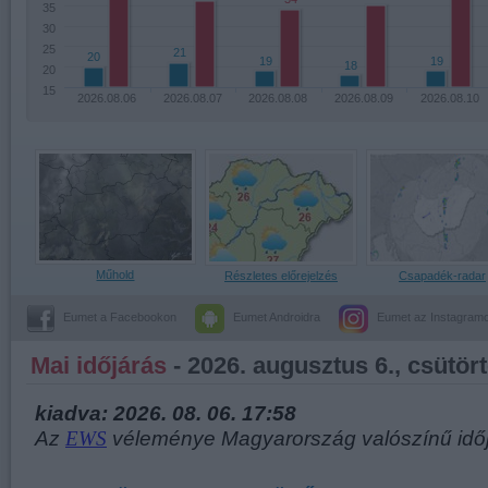
35
30
25
21
20
19
19
18
20
15
2026.08.06
2026.08.07
2026.08.08
2026.08.09
2026.08.10
Műhold
Részletes előrejelzés
Csapadék-radar
Eumet a Facebookon
Eumet Androidra
Eumet az Instagram
Mai időjárás
- 2026. augusztus 6., csütör