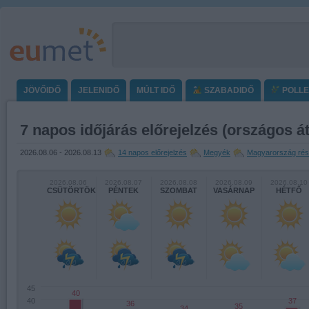
JÖVŐIDŐ
JELENIDŐ
MÚLT IDŐ
SZABADIDŐ
POLL
7 napos időjárás előrejelzés (országos át
2026.08.06 - 2026.08.13
14 napos előrejelzés
Megyék
Magyarország rés
2026.08.06
2026.08.07
2026.08.08
2026.08.09
2026.08.10
CSÜTÖRTÖK
PÉNTEK
SZOMBAT
VASÁRNAP
HÉTFŐ
45
40
37
40
36
35
34