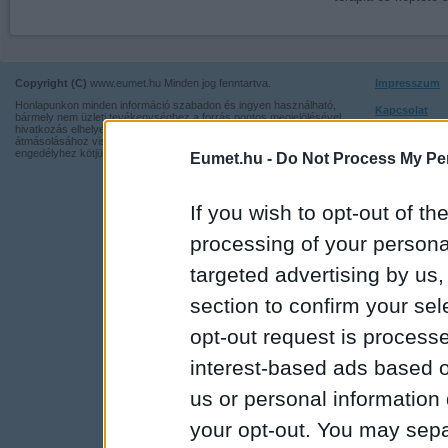
Copyright (C)
www.eumet.hu Minden jog fenntartva.
Impresszum
Honlapunkon minden információ szabadon és ingyen használható,
Kapcsolat
bármely nem üzleti tevékenységhez a forrás pontos megjelölésével,
hivatkozás elhelyezésével. Részeinek más honlapra történő
Adatvédelmi t
átmásolásához viszont nem járulunk hozzá, illetve írásos
engedélyhez kötjük.
Eumet.hu -
Do Not Process My Per
If you wish to opt-out of the
processing of your personal
targeted advertising by us
section to confirm your sel
opt-out request is proces
interest-based ads based o
us or personal information d
your opt-out. You may separ