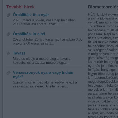
További hírek
Biometeorológ
Óraállítás: itt a nyár
PÉNTEKEN elgyengül
alakítja időjárásun
2026. március 29-én, vasárnap hajnalban
velünk marad a hős
2:00 órakor 3:00 órára, azaz 1...
Továbbra is fontos 
fokozódása miatt el
Óraállítás, itt a tél
pótlására. Napi min.
tiszta víz elfogyasz
2025. október 26-án, vasárnap hajnalban 3:00
fizikai munka hatás
órakor 2:00 órára, azaz 1...
fokozódhat, hogy aká
szükségessé válhat
Tavasz
A még helyenként el
görcskészség megn
Március elseje a meteorológiai tavasz
koszorúér betegség
kezdete, és a tavasz meteorológiai...
nyomás jelentkezhe
fejfájás, hányinger,
Vénasszonyok nyara vagy Indián
Egyre több beteg je
nyár?
klímaberendezések 
megbetegedésekkel.
Szinte nincs ember, aki ne kedvelné ezt a
felsőlégúti infekció
szakaszát az évnek. A jellemzően...
melyek a klímák ált
páratartalmú helyis
nyálkahártyákon k
vírusok, baktérium
párásításával a fer
tünetek többségébe
állapot, elhúzódó p
terápia és köptető 