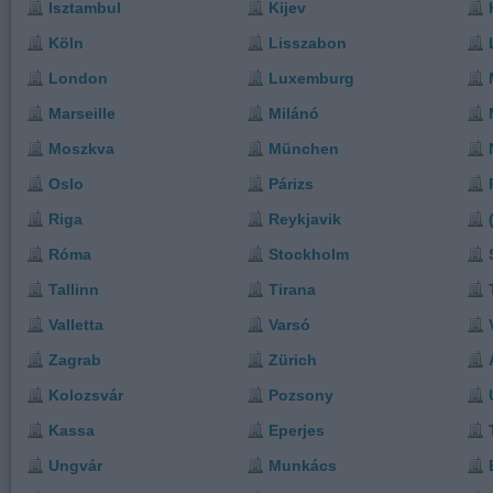
Isztambul
Kijev
Köln
Lisszabon
London
Luxemburg
Marseille
Milánó
Moszkva
München
Oslo
Párizs
Riga
Reykjavik
Róma
Stockholm
Tallinn
Tirana
Valletta
Varsó
Zagrab
Zürich
Kolozsvár
Pozsony
Kassa
Eperjes
Ungvár
Munkács