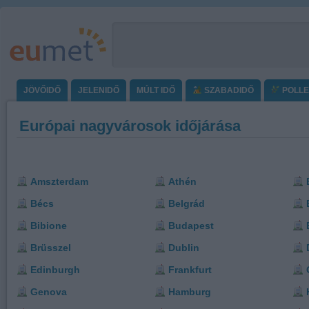
JÖVŐIDŐ
JELENIDŐ
MÚLT IDŐ
SZABADIDŐ
POLL
Európai nagyvárosok időjárása
Amszterdam
Athén
Bécs
Belgrád
Bibione
Budapest
Brüsszel
Dublin
Edinburgh
Frankfurt
Genova
Hamburg