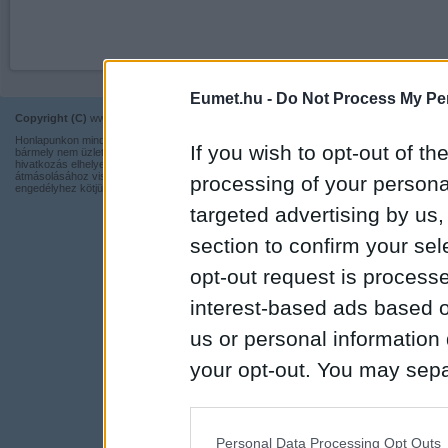
Eumet.hu -
Do Not Process My Per
Copyright (C)
www.eumet.hu Minden jog fenntartva.
Impresszum
Honlapunkon minden információ szabadon és ingyen használható,
Kapcsolat
If you wish to opt-out of the
bármely nem üzleti tevékenységhez a forrás pontos megjelölésével,
hivatkozás elhelyezésével. Részeinek más honlapra történő
Adatvédelmi t
átmásolásához viszont nem járulunk hozzá, illetve írásos
processing of your personal
engedélyhez kötjük.
targeted advertising by us
section to confirm your sel
opt-out request is proces
interest-based ads based o
us or personal information d
your opt-out. You may separ
disclosure of your personal
IAB’s list of downstream pa
Personal Data Processing Opt Outs