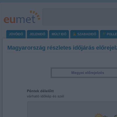
JÖVŐIDŐ
JELENIDŐ
MÚLT IDŐ
SZABADIDŐ
POLL
Magyarország részletes időjárás előrejel
Megyei előrejelzés
Péntek
délután
várható időkép, szél és maximum hőmérséklet °C