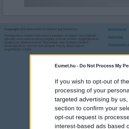
Copyright (C)
www.eumet.hu Minden jog fenntartva.
Impresszum
Honlapunkon minden információ szabadon és ingyen használható,
Kapcsolat
bármely nem üzleti tevékenységhez a forrás pontos megjelölésével,
hivatkozás elhelyezésével. Részeinek más honlapra történő
Adatvédelmi t
átmásolásához viszont nem járulunk hozzá, illetve írásos
engedélyhez kötjük.
Eumet.hu -
Do Not Process My Per
If you wish to opt-out of the
processing of your personal
targeted advertising by us
section to confirm your sel
opt-out request is proces
interest-based ads based o