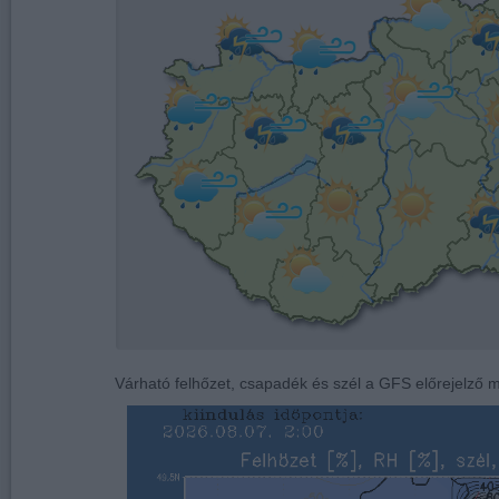
37
3
34
35
38
34
36
37
35
38
39
35
39
38
Várható felhőzet, csapadék és szél a GFS előrejelző m