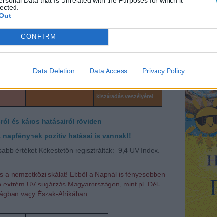
ersonal Data that Is Unrelated with the Purposes for which it
lected.
-os faktorszámú
os faktorszámú naptej,
Out
)
naptejet alkalmazni,
illetve lenge ruházat
zást
illetve ruházattal védeni
alkalmazása!
CONFIRM
het meg.
a bőrt a közvetlen
– Bármely bőrtípus,
napsugaraktól.
különösen a gyermekek,
ajánlott
babák szeme könnyen
 védelem.
károsodhat, illetve
Data Deletion
Data Access
Privacy Policy
jánlott
fokozottan figyelni kell a
szűrős
hőguta
, napszúrás és
kiszáradás veszélyére!
ról és káros hatásairól röviden
napfénynek pozitív hatásai is vannak!!
bb értéket Kékestetőn regisztrálták: 9,4
UV Index
.
s a nemzetközi skálát! Ebből a Napnál is fényesebben
an extrém UV sugárzás Magyarországon, mint pl. Dél-
ágban vagy Észak-Afrikában.