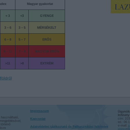
ndex
Magyar gyakorlat
< 3
<3
GYENGE
3 – 6
3 – 5
MÉRSÉKELT
6 – 8
5 – 7
ERŐS
8 – 11
7 – 8
NAGYON ERŐS
>11
>8
EXTRÉM
földről
Impresszum
Ügynöks
Infinet
 használható,
cím: 103
Kapcsolat
megjelölésével,
tel.: 06 
történő
e-mail:
s
Adatvédelmi tájékoztató és Felhasználási feltételek
rásos
www.infi