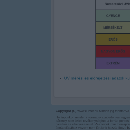
Nemzetközi UVI
GYENGE
MÉRSÉKELT
ERŐS
NAGYON ERŐS
EXTRÉM
UV mérési és előrejelzési adatok kül
Copyright (C)
www.eumet.hu Minden jog fenntartva.
Honlapunkon minden információ szabadon és ingyen
bármely nem üzleti tevékenységhez a forrás pontos 
hivatkozás elhelyezésével. Részeinek más honlapra 
átmásolásához viszont nem járulunk hozzá, illetve í