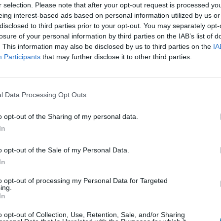
r selection. Please note that after your opt-out request is processed y
közepes
alacsony
nincs veszély
eing interest-based ads based on personal information utilized by us or
disclosed to third parties prior to your opt-out. You may separately opt-
közepes
közepes
alacsony
losure of your personal information by third parties on the IAB’s list of
. This information may also be disclosed by us to third parties on the
IA
magas
közepes
közepes
Participants
that may further disclose it to other third parties.
magas
közepes
közepes
l Data Processing Opt Outs
magas
közepes
közepes
magas
magas
közepes
o opt-out of the Sharing of my personal data.
In
nagyon magas
nagyon magas
magas
o opt-out of the Sale of my Personal Data.
In
s
magas
nagyon magas
to opt-out of processing my Personal Data for Targeted
ás nem
– 30-60 perc napon
– 20-30 perc alatt erős
ing.
ánlott
tartózkodástól bőrpír
leégéshez vezethet a
In
ránál
(leégés) jelentkezhet.
közvetlen napsugárzás!
etlen
– Ajánlott kerülni a
– Fontos a direkt
o opt-out of Collection, Use, Retention, Sale, and/or Sharing
közvetlen napfényt, 15+
napfény kerülése, a 15+ -