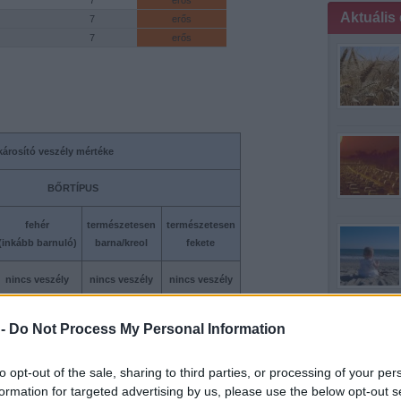
7
erős
Aktuális
7
erős
7
erős
károsító veszély mértéke
BŐRTÍPUS
fehér
természetesen
természetesen
(inkább barnuló)
barna/kreol
fekete
nincs veszély
nincs veszély
nincs veszély
mintha medit
nincs veszély
nincs veszély
nincs veszély
 -
Do Not Process My Personal Information
alacsony
nincs veszély
nincs veszély
to opt-out of the sale, sharing to third parties, or processing of your per
formation for targeted advertising by us, please use the below opt-out s
alacsony
nincs veszély
nincs veszély