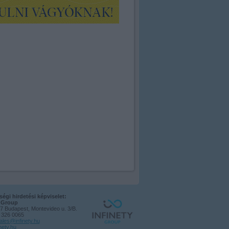
égi hirdetési képviselet:
y Group
7 Budapest, Montevideo u. 3/B.
1 326 0065
ales@infinety.hu
nety.hu