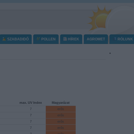
SZABADIDŐ
POLLEN
HÍREK
AGROMET
RÓLUNK
max. UV Index
Magyarázat
7
erős
7
erős
7
erős
7
erős