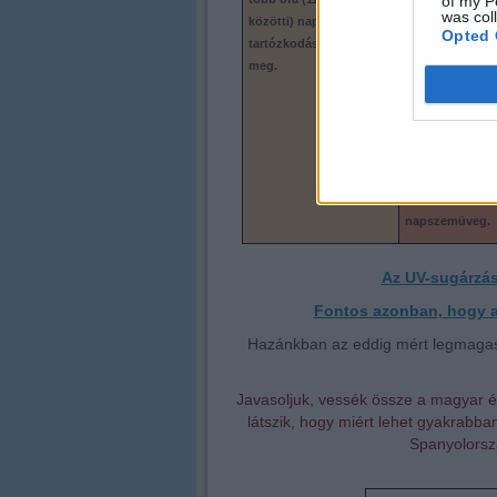
of my P
was col
közötti) napon
tartózkodást.
Opted 
tartózkodás után jelenik
– Bőrpír (leégés
meg.
hosszabb napo
követően jelen
– Leégésre
hajlamosaknak 
a 15-ös faktorú
– Mindenkinek a
az UVA és UVB 
napszemüveg.
Az UV-sugárzás
Fontos azonban, hogy a 
Hazánkban az eddig mért legmagasa
Javasoljuk, vessék össze a magyar é
látszik, hogy miért lehet gyakrabb
Spanyolorsz