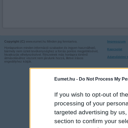
Copyright (C)
www.eumet.hu Minden jog fenntartva.
Impresszum
Honlapunkon minden információ szabadon és ingyen használható,
Kapcsolat
bármely nem üzleti tevékenységhez a forrás pontos megjelölésével,
hivatkozás elhelyezésével. Részeinek más honlapra történő
Adatvédelmi t
átmásolásához viszont nem járulunk hozzá, illetve írásos
engedélyhez kötjük.
Eumet.hu -
Do Not Process My Per
If you wish to opt-out of the
processing of your personal
targeted advertising by us
section to confirm your sel