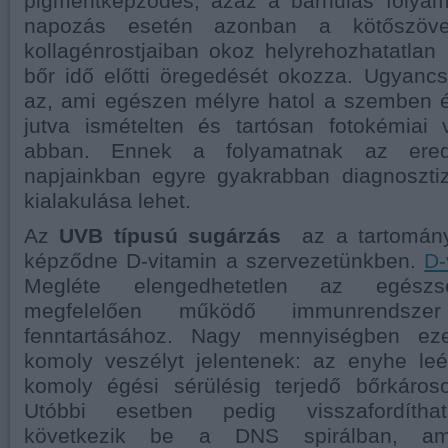
pigmentképződés, azaz a barnulás folyama
napozás esetén azonban a kötőszövet
kollagénrostjaiban okoz helyrehozhatatlan 
bőr idő előtti öregedését okozza. Ugyanc
az, ami egészen mélyre hatol a szemben 
jutva ismételten és tartósan fotokémiai 
abban. Ennek a folyamatnak az ere
napjainkban egyre gyakrabban diagnosztiz
kialakulása lehet.
Az
UVB típusú sugárzás
az a tartomány
képződne D-vitamin a szervezetünkben.
D-
Megléte elengedhetetlen az egészs
megfelelően működő immunrendsze
fenntartásához. Nagy mennyiségben ez
komoly veszélyt jelentenek: az enyhe le
komoly égési sérülésig terjedő bőrkáros
Utóbbi esetben pedig visszafordíthat
következik be a DNS spirálban, am