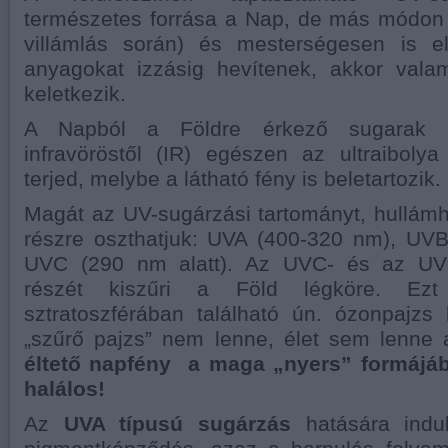
természetes forrása a Nap, de más módon i
villámlás során) és mesterségesen is elő
anyagokat izzásig hevítenek, akkor vala
keletkezik.
A Napból a Földre érkező sugarak 
infravöröstől (IR) egészen az ultraiboly
terjed, melybe a látható fény is beletartozik.
Magát az UV-sugárzási tartományt, hullám
részre oszthatjuk: UVA (400-320 nm), UV
UVC (290 nm alatt). Az UVC- és az UV
részét kiszűri a Föld légköre. Ez
sztratoszférában található ún. ózonpajzs
„szűrő pajzs” nem lenne, élet sem lenne
éltető napfény a maga „nyers” formájáb
halálos!
Az
UVA típusú sugárzás
hatására indu