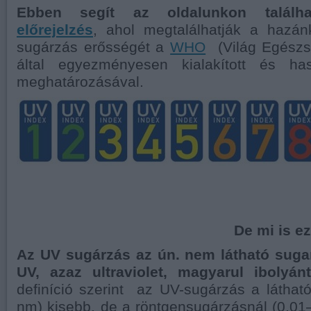
Ebben segít az oldalunkon talál
előrejelzés
, ahol megtalálhatják a hazá
sugárzás erősségét a
WHO
(Világ Egészs
által egyezményesen kialakított és ha
meghatározásával.
De mi is e
Az UV sugárzás az ún. nem látható sugar
UV, azaz ultraviolet, magyarul ibolyán
definíció szerint az UV-sugárzás a láthat
nm) kisebb, de a röntgensugárzásnál (0,0