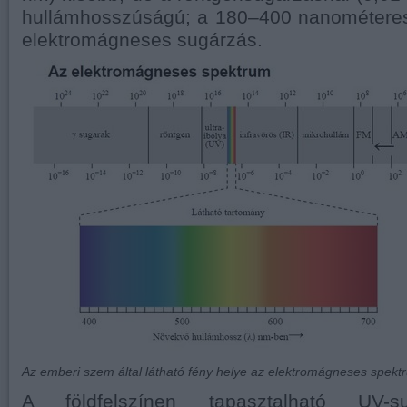
hullámhosszúságú; a 180–400 nanométere
elektromágneses sugárzás.
Az emberi szem által látható fény helye az elektromágneses spektr
A földfelszínen tapasztalható UV-s