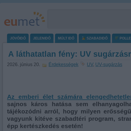
JÖVŐIDŐ
JELENIDŐ
MÚLT IDŐ
SZABADIDŐ
POLL
A láthatatlan fény: UV sugárzás
2026. június 20.
Érdekességek
UV
,
UV-sugárzás
Az emberi élet számára elengedhetetle
sajnos káros hatása sem elhanyagolha
tájékozódni arról, hogy milyen erősség
vagyunk kitéve szabadtéri program, str
épp kertészkedés esetén!