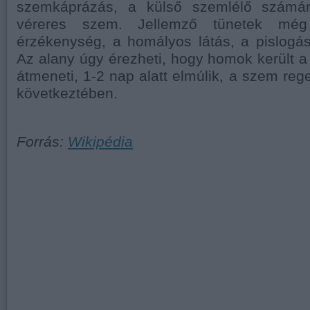
szemkáprázás, a külső szemlélő számár
véreres szem. Jellemző tünetek mé
érzékenység, a homályos látás, a pislogá
Az alany úgy érezheti, hogy homok került 
átmeneti, 1-2 nap alatt elmúlik, a szem re
következtében.
Forrás:
Wikipédia