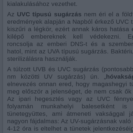
kialakulásához vezethet.
Az
UVC típusú sugárzás
nem éri el a föld
eredmények alapján a Napból érkező UVC t
kiszűri a légkör, ezért annak káros hatása 
kilépő embereknek kell védekezni. Eg
roncsolja az emberi DNS-t és a szemben
hatol, mint az UVA típusú sugárzás. Baktéri
sterilizálásra használják.
A túlzott UVB és UVC sugárzás (pontosabb
nm közötti UV sugárzás) ún. „
hóvaksá
elnevezés onnan ered, hogy magashegyi tú
meg először a jelenséget, de nem csak ők 
Az ipari hegesztés vagy az UVC fénnyel 
folyamán munkahelyi balesetként is
tünetegyüttes, ami átmeneti vaksággal j
nagyon fájdalmas: Az UV-sugárzásnak való k
4-12 óra is eltelhet a tünetek jelentkezéséig