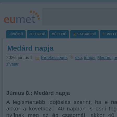
JÖVŐIDŐ
JELENIDŐ
MÚLT IDŐ
SZABADIDŐ
POLL
Medárd napja
2026. június 1.
Érdekességek
eső
,
június
,
Medárd
,
n
zivatar
Június 8.: Medárd napja
A legismertebb időjóslás szerint, ha e n
akkor a következő 40 napban is esni fo
nyílnak meg az ég csatornái, akkor 40