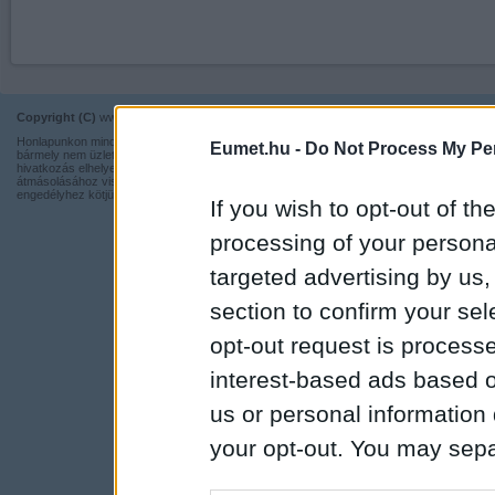
Copyright (C)
www.eumet.hu Minden jog fenntartva.
Impresszum
Honlapunkon minden információ szabadon és ingyen használható,
Eumet.hu -
Do Not Process My Per
Kapcsolat
bármely nem üzleti tevékenységhez a forrás pontos megjelölésével,
hivatkozás elhelyezésével. Részeinek más honlapra történő
Adatvédelmi t
átmásolásához viszont nem járulunk hozzá, illetve írásos
engedélyhez kötjük.
If you wish to opt-out of the
processing of your personal
targeted advertising by us
section to confirm your sel
opt-out request is proces
interest-based ads based o
us or personal information d
your opt-out. You may separ
disclosure of your personal