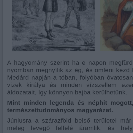
A hagyomány szerint ha e napon megfürd
nyomban megnyílik az ég, és ömleni kezd 
Medárd napján a tóban, folyóban óvatosan
vizek királya és minden vízszellem ez
áldozatait, így könnyen bajba kerülhetünk.
Mint minden legenda és néphit mögött,
természettudományos magyarázat.
Júniusra a szárazföld belső területei má
meleg levegő felfelé áramlik, és hel