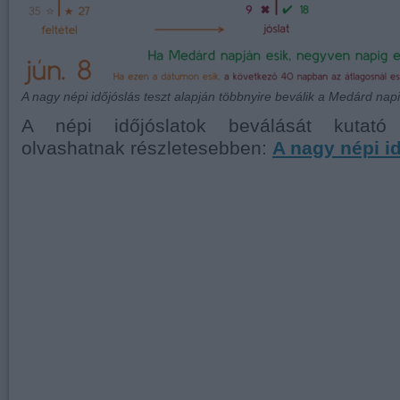
A nagy népi időjóslás teszt alapján többnyire beválik a Medárd napi
A népi időjóslatok beválását kutató 
olvashatnak részletesebben:
A nagy népi id