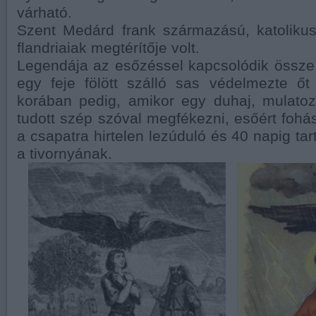
várható.
Szent Medárd frank származású, katolikus
flandriaiak megtérítője volt.
Legendája az esőzéssel kapcsolódik össz
egy feje fölött szálló sas védelmezte őt 
korában pedig, amikor egy duhaj, mulato
tudott szép szóval megfékezni, esőért fohás
a csapatra hirtelen lezúduló és 40 napig tar
a tivornyának.