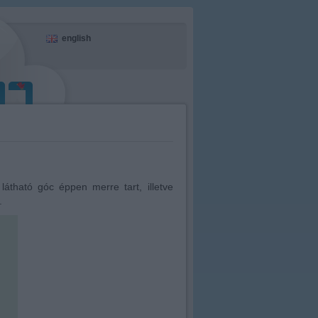
english
tható góc éppen merre tart, illetve
.