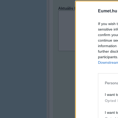
Eumet.hu
If you wish 
sensitive in
confirm you
continue se
information 
further disc
participants
Downstream 
Persona
I want t
Opted 
I want t