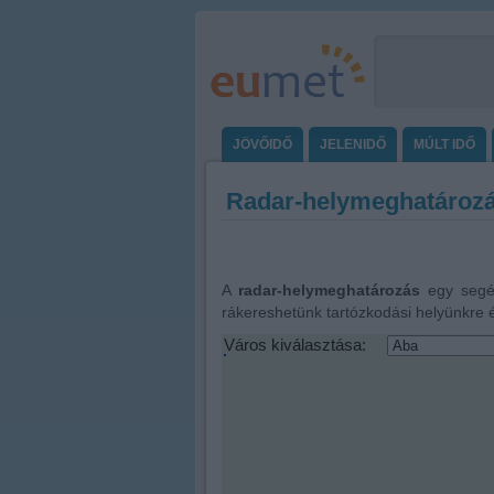
JÖVŐIDŐ
JELENIDŐ
MÚLT IDŐ
Radar-helymeghatároz
A
radar-helymeghatározás
egy segéd
rákereshetünk tartózkodási helyünkre 