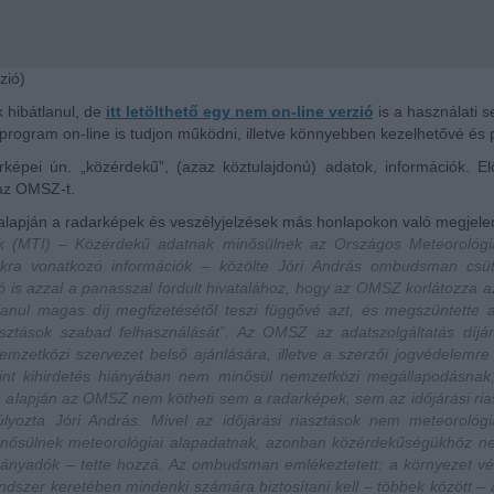
zió)
 hibátlanul, de
itt letölthető egy nem on-line verzió
is a használati s
program on-line is tudjon működni, illetve könnyebben kezelhetővé és 
képei ún. „közérdekű”, (azaz köztulajdonú) adatok, információk. El
 az OMSZ-t.
 alapján a radarképek és veszélyjelzések más honlapokon való megjelen
tök (MTI) – Közérdekű adatnak minősülnek az Országos Meteorológiai
sokra vonatkozó információk – közölte Jóri András ombudsman cs
 is azzal a panasszal fordult hivatalához, hogy az OMSZ korlátozza az 
tlanul magas díj megfizetésétől teszi függővé azt, és megszüntette
asztások szabad felhasználását”. Az OMSZ az adatszolgáltatás díjá
mzetközi szervezet belső ajánlására, illetve a szerzői jogvédelemre
nt kihirdetés hiányában nem minősül nemzetközi megállapodásnak, 
a alapján az OMSZ nem kötheti sem a radarképek, sem az időjárási ri
súlyozta Jóri András. Mivel az időjárási riasztások nem meteoroló
minősülnek meteorológiai alapadatnak, azonban közérdekűségükhöz n
irányadók – tette hozzá. Az ombudsman emlékeztetett: a környezet v
endszer keretében mindenki számára biztosítani kell – többek között –