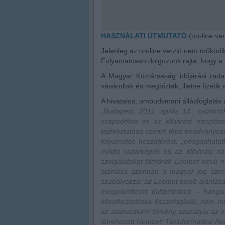
HASZNÁLATI ÚTMUTATÓ
(on-line ver
Jelenleg az on-line verzió nem működik
Folyamatosan dolgozunk rajta, hogy a 
A Magyar Köztársaság időjárási radar
vásároltak és megbízták, illetve fizetik
A hivatalos, ombudsmani állásfoglalás
„Budapest, 2011. április 14., csütör
csapadékra és az időjárási riasztá
tájékoztatása szerint több beadványozó
folyamatos hozzáférést: „elfogadhata
nyújtó radarképek és az időjárási ri
szolgálatokat tömörítő Ecomet nevű ne
ajánlása azonban a magyar jog szeri
szabályozza: az Ecomet belső ajánlás
megjelenítését díjfizetéshez – hang
következtetések összefoglalói, nem 
az adatvédelmi törvény szabályai az 
létrehozott Nemzeti Térinformatikai R