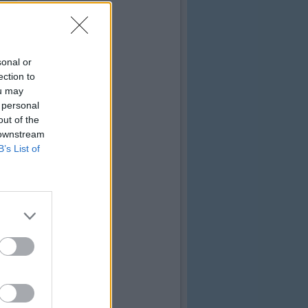
sonal or
ection to
ou may
 personal
out of the
 downstream
B’s List of