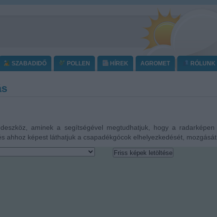
SZABADIDŐ
POLLEN
HÍREK
AGROMET
RÓLUNK
ás
eszköz, aminek a segítségével megtudhatjuk, hogy a radarképen lá
és ahhoz képest láthatjuk a csapadékgócok elhelyezkedését, mozgását