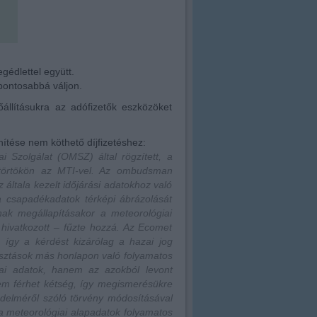
egédlettel együtt.
pontosabbá váljon.
őállításukra az adófizetők eszközöket
ítése nem köthető díjfizetéshez:
 Szolgálat (OMSZ) által rögzített, a
ütörtökön az MTI-vel. Az ombudsman
általa kezelt időjárási adatokhoz való
 a csapadékadatok térképi ábrázolását
nak megállapításakor a meteorológiai
 hivatkozott – fűzte hozzá. Az Ecomet
így a kérdést kizárólag a hazai jog
asztások más honlapon való folyamatos
giai adatok, hanem az azokból levont
em férhet kétség, így megismerésükre
édelméről szóló törvény módosításával
 a meteorológiai alapadatok folyamatos