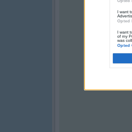
Opted 
I want 
Advertis
Opted 
I want t
of my P
was col
Opted 