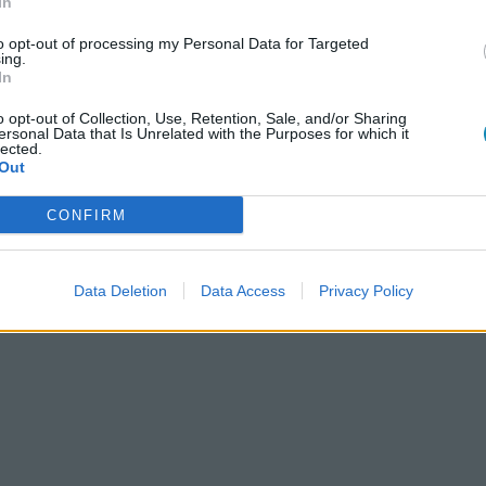
In
to opt-out of processing my Personal Data for Targeted
ing.
In
o opt-out of Collection, Use, Retention, Sale, and/or Sharing
ersonal Data that Is Unrelated with the Purposes for which it
lected.
Out
CONFIRM
Data Deletion
Data Access
Privacy Policy