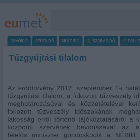
JÖVŐIDŐ
JELENIDŐ
MÚLT IDŐ
SZABADIDŐ
POLL
Tűzgyújtási tilalom
Az erdőtörvény 2017. szeptember 1-i hatá
tűzgyújtási tilalom, a fokozott tűzveszély i
meghatározásával és közzétételével kerü
fokozott tűzveszély időszakának megha
lakosság erről történő tájékoztatásáról a 
központi szervének bevonásával az er
felelős miniszter gondoskodik a NÉBIH h