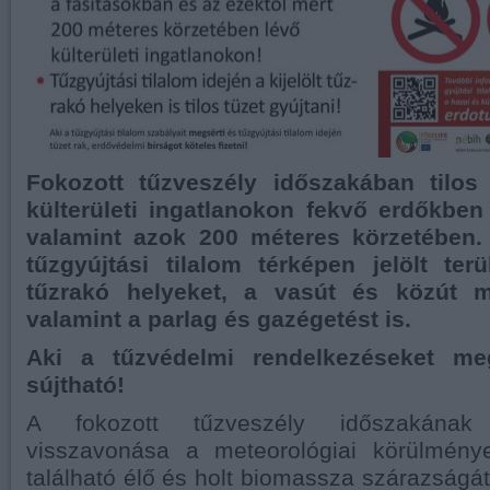
Fokozott tűzveszély időszakában tilos 
külterületi ingatlanokon fekvő erdőkben
valamint azok 200 méteres körzetében
tűzgyújtási tilalom térképen jelölt terü
tűzrakó helyeket, a vasút és közút me
valamint a parlag és gazégetést is.
Aki a tűzvédelmi rendelkezéseket meg
sújtható!
A fokozott tűzveszély időszakának
visszavonása a meteorológiai körülmény
található élő és holt biomassza szárazságát