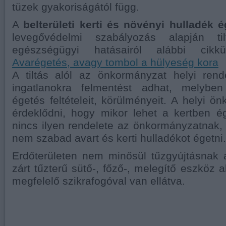
tüzek gyakoriságától függ.
A
belterületi kerti és növényi hulladék 
levegővédelmi szabályozás alapján ti
egészségügyi hatásairól alábbi cikkü
Avarégetés, avagy tombol a hülyeség kora
A tiltás alól az önkormányzat helyi rende
ingatlanokra felmentést adhat, melybe
égetés feltételeit, körülményeit. A helyi ö
érdeklődni, hogy mikor lehet a kertben é
nincs ilyen rendelete az önkormányzatnak
nem szabad avart és kerti hulladékot égetni.
Erdőterületen nem minősül tűzgyújtásnak 
zárt tűzterű sütő-, főző-, melegítő eszköz 
megfelelő szikrafogóval van ellátva.