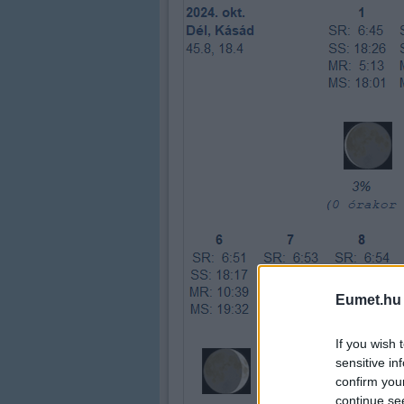
Eumet.hu
If you wish 
sensitive in
confirm you
continue se