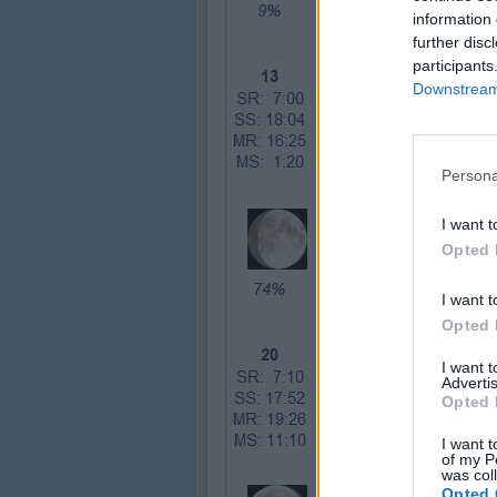
information 
further disc
participants
Downstream 
Persona
I want t
Opted 
I want t
Opted 
I want 
Advertis
Opted 
I want t
of my P
was col
Opted 