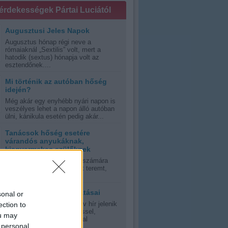
 érdekességek Pártai Luciától
Augusztusi Jeles Napok
Augusztus hónap régi neve a
rómaiaknál „Sextilis” volt, mert a
hatodik (sextus) hónapja volt az
esztendőnek....
Mi történik az autóban hőség
idején?
Még akár egy enyhébb nyári napon is
veszélyes lehet a napon álló autóban
ülni, kánikula esetén pedig akár...
Tanácsok hőség esetére
várandós anyukáknak,
kisgyermekes szülőknek
A nyári kánikula mindenki számára
olyan időjárási környezetet teremt,
errán, vagy szubtrópusi,...
A napfény jótékony hatásai
sonal or
Oly sok riasztás és negatív hír jelenik
ection to
meg manapság a napsütéssel,
ou may
napfénnyel, UV-sugrázással
 personal
kapcsolatban,...