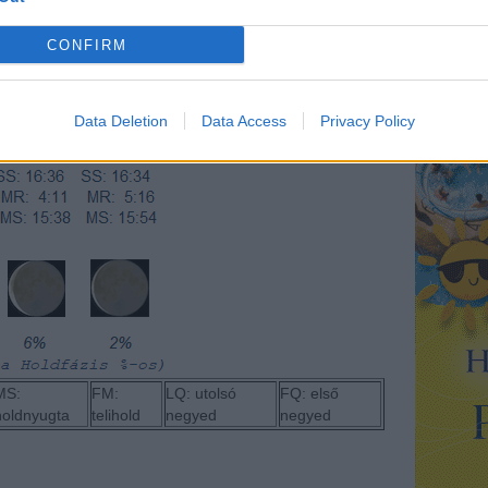
CONFIRM
Data Deletion
Data Access
Privacy Policy
MS:
FM:
LQ: utolsó
FQ: első
holdnyugta
telihold
negyed
negyed