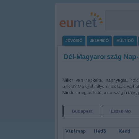
JÖVŐIDŐ
JELENIDŐ
MÚLT IDŐ
Dél-Magyarország Nap-
Mikor van napkelte, napnyugta, hold
újhold? Ma éjjel milyen holdfázis várha
Mindez megtudható, az ország 5 tájegy
Budapest
Észak Mo