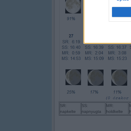
SR:
SS:
MR:
napkelte
napnyugta
holdkelte