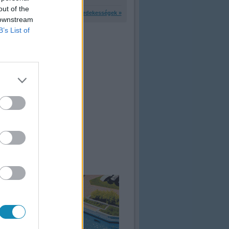
out of the
További érdekességek »
 downstream
B’s List of