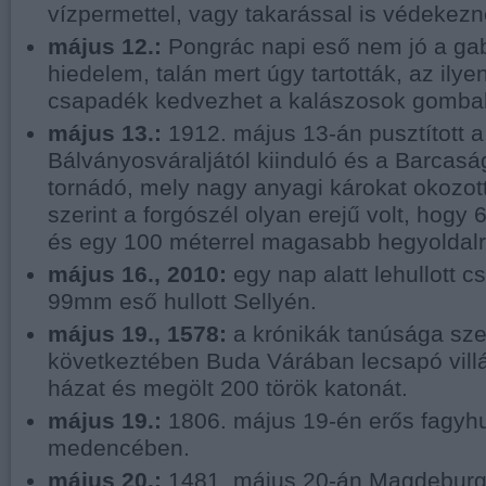
vízpermettel, vagy takarással is védekezn
május 12.:
Pongrác napi eső nem jó a ga
hiedelem, talán mert úgy tartották, az ilye
csapadék kedvezhet a kalászosok gomba
május 13.:
1912. május 13-án pusztított a
Bálványosváraljától kiinduló és a Barcasá
tornádó, mely nagy anyagi károkat okozot
szerint a forgószél olyan erejű volt, hogy 6
és egy 100 méterrel magasabb hegyoldalra
május 16., 2010:
egy nap alatt lehullott 
99mm eső hullott Sellyén.
május 19., 1578:
a krónikák tanúsága szer
következtében Buda Várában lecsapó villá
házat és megölt 200 török katonát.
május 19.:
1806. május 19-én erős fagyhu
medencében.
május 20.:
1481. május 20-án Magdebur