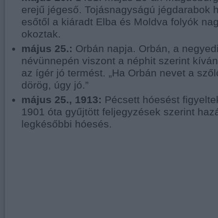
erejű jégeső. Tojásnagyságú jégdarabok hu
esőtől a kiáradt Elba és Moldva folyók na
okoztak.
május 25.:
Orbán napja. Orbán, a negyed
névünnepén viszont a néphit szerint kíván
az ígér jó termést. „Ha Orbán nevet a szőlő
dörög, úgy jó.”
május 25., 1913:
Pécsett hóesést figyelte
1901 óta gyűjtött feljegyzések szerint ha
legkésőbbi hóesés.