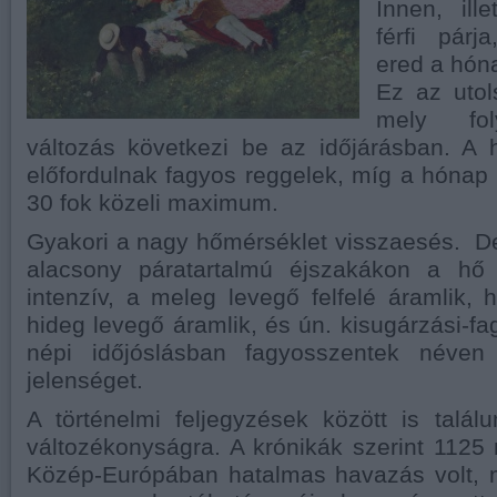
Innen, ill
férfi pár
ered a hón
Ez az utol
mely fol
változás következi be az időjárásban. A
előfordulnak fagyos reggelek, míg a hónap
30 fok közeli maximum.
Gyakori a nagy hőmérséklet visszaesés. De
alacsony páratartalmú éjszakákon a hő 
intenzív, a meleg levegő felfelé áramlik,
hideg levegő áramlik, és ún. kisugárzási-fag
népi időjóslásban fagyosszentek néven
jelenséget.
A történelmi feljegyzések között is talá
változékonyságra. A krónikák szerint 112
Közép-Európában hatalmas havazás volt, 