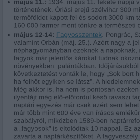
május 11.:
1934. május 11. fekete napja 
történetének. Óriási erejű szélvihar 300 mi
termőföldet kapott fel és sodort 3000 km 
160 000 farmer ment tönkre a természeti 
május 12-14:
Fagyosszentek
. Pongrác, S
valamint Orbán (máj. 25.). Azért nagy a j
néphagyományban ezeknek a napoknak, m
fagyok már jelentős károkat tudnak okozni
növényekben, palántákban. Időjárásukból 
következtetést vonták le, hogy „Sok bort h
ha felhőt egyiken se látsz”. A hiedelemne
Még akkor is, ha nem is pontosan ezeken
ilyentájt még elő-előfordul késő tavaszi fa
naptári egyezés már csak azért sem lehet
már több mint 600 éve van írásos emlékün
szabályról, miközben 1589-ben naptárref
a „fagyosok” is eltolódtak 10 nappal. Ez
zavarta a naptárkészítőket. A fagyveszély 