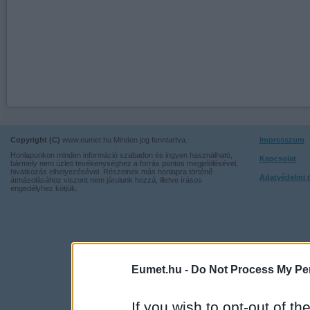
Copyright (C)
www.eumet.hu Minden jog fenntartva.
Impresszum
Honlapunkon minden információ szabadon és ingyen használható,
Kapcsolat
bármely nem üzleti tevékenységhez a forrás pontos megjelölésével,
hivatkozás elhelyezésével. Részeinek más honlapra történő
Adatvédelmi t
átmásolásához viszont nem járulunk hozzá, illetve írásos
engedélyhez kötjük.
Eumet.hu -
Do Not Process My Per
If you wish to opt-out of the