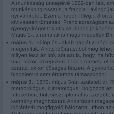
A munkásság ünnepévé 1889-ben lett, am
munkáskongresszus, a francia Lavinge ja
nyilvánította. Ezen a napon főleg a 8 órá
kivívásáért tüntettek. Franciaországban a
gyöngyvirágot tekintik az ünnep jelképéne
Május 1-t a rómaiak is megünnepelték Bi
május 1.:
Fülöp és Jakab napját a népi id
megemlítik. A nap időjárásából meg lehet 
milyen lesz az idő, sőt azt is, hogy, ha h
nap, akkor középszerű lesz a termés, ell
száraz, akkor bőséges lészen. A gyakorlat
hiedelemre sem érdemes támaszkodni.
május 3.:
1879. május 3-án született dr. R
meteorológus, klimatológus. Dolgozott az 
Intézetben, bölcsészdiplomát is szerzett, 
kormány meghívására Ankarában megszer
időjárását megfigyelő hálózatot. Itthon a
Meteorológiai Intézet igazgatója lett, ma