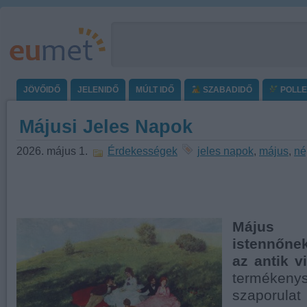
JÖVŐIDŐ
JELENIDŐ
MÚLT IDŐ
SZABADIDŐ
POLL
Májusi Jeles Napok
2026. május 1.
Érdekességek
jeles napok
,
május
,
né
Május 
istennőne
az antik v
termékenys
szaporula