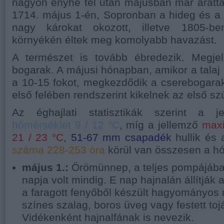
nagyon enyhe tél után májusban már aratt
1714. május 1-én, Sopronban a hideg és a
nagy károkat okozott, illetve 1805-b
környékén éltek meg komolyabb havazást.
A természet is tovább ébredezik. Megje
bogarak. A májusi hónapban, amikor a talaj 
a 10-15 fokot, megkezdődik a cserebogara
első felében rendszerint kikelnek az első s
Az éghajlati statisztikák szerint a 
hőmérséklet 9 / 12 °C
, míg a jellemző
max
21 / 23 °C
,
51-67 mm csapadék
hullik és
száma 228-253 óra
körül van összesen a h
május 1.:
Örömünnep, a teljes pompájába
napja volt mindig. E nap hajnalán állítják
a faragott fenyőből készült hagyományos 
színes szalag, boros üveg vagy festett toj
Vidékenként hajnalfának is nevezik.