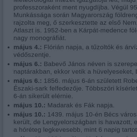
professzoraként ment nyugdíjba. Végül 9
Munkássága során Magyarország földreng
rajzolta meg, ő szerkesztette az első Nem
Atlaszt is. 1952-ben a Kárpát-medence föld
nagy monográfiát.
május 4.:
Flórián napja, a tűzoltók és árv
védőszentje.
május 6.:
Babevő János néven is szerepel
naptárakban, ekkor vetik a hüvelyeseket, 
május 6.:
1856. május 6-án született Robe
Északi-sark felfedezője. Többszöri kísérlet
6-án sikerült elérnie.
május 10.:
Madarak és Fák napja.
május 10.:
1439. május 10-én Bécs város
került, de Lengyelországban is havazott,
a hóréteg legkevesebb, mint 6 napig tarto