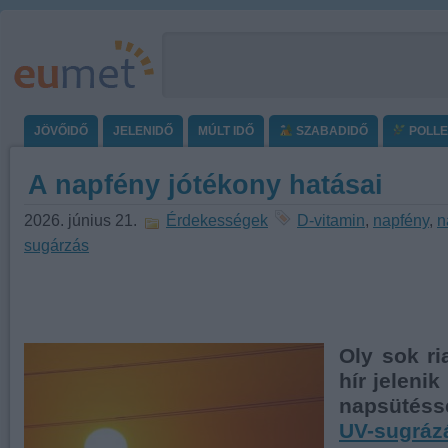
JÖVŐIDŐ
JELENIDŐ
MÚLT IDŐ
SZABADIDŐ
POLL
A napfény jótékony hatásai
2026. június 21.
Érdekességek
D-vitamin
,
napfény
,
n
sugárzás
Oly sok ri
hír jelen
napsütéss
UV-sugráz