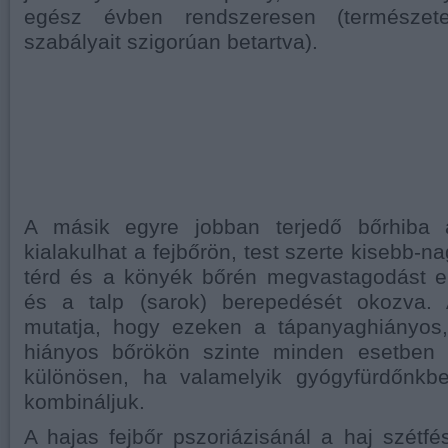
egész évben rendszeresen (természe
szabályait szigorúan betartva).
A másik egyre jobban terjedő bőrhib
kialakulhat a fejbőrön, test szerte kisebb-n
térd és a könyék bőrén megvastagodást el
és a talp (sarok) berepedését okozva. 
mutatja, hogy ezeken a tápanyaghiányos,
hiányos bőrökön szinte minden esetben 
különösen, ha valamelyik gyógyfürdőnkbe
kombináljuk.
A hajas fejbőr pszoriázisánál a haj szétfés