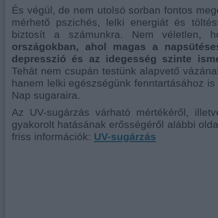
És végül, de nem utolsó sorban fontos meg
mérhető pszichés, lelki energiát és tölté
biztosít a számunkra. Nem véletlen,
országokban, ahol magas a napsütése
depresszió és az idegesség szinte isme
Tehát nem csupán testünk alapvető vázána
hanem lelki egészségünk fenntartásához i
Nap sugaraira.
Az UV-sugárzás várható mértékéről, illet
gyakorolt hatásának erősségéről alábbi olda
friss információk:
UV-sugárzás