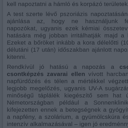
kell napoztatni a hámló és korpázó területe
A test szerte lévő pszoriázis napoztatás
ajánlása az, hogy ne használjunk fé
napozókat, ugyanis ezek kémiai összete
hatására még jobban irritálhatják majd a b
Ezeket a bőröket inkább a kora délelőtti (1
délutáni (17 után) időszakban ajánlott napo
kitenni.
Rendkívül jó hatású a napozás a
cs
csontképzés zavarai ellen
vívott harcban
napfürdőzés és télen a mértékkel végzet
legjobb megelőzés, ugyanis UV-A sugárzás
minőségű táplálék kiegészítő sem hat 
Németországban például a Sonnenklinik 
kifejezetten ennek a betegségnek a gyógyít
a napfény, a szolárium, a gyümölcskúra é
intenzív alkalmazásával – igen jó eredménn