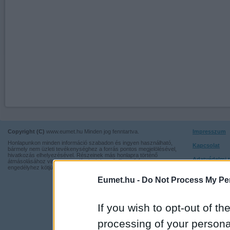
Copyright (C)
www.eumet.hu Minden jog fenntartva.
Impresszum
Honlapunkon minden információ szabadon és ingyen használható,
Kapcsolat
bármely nem üzleti tevékenységhez a forrás pontos megjelölésével,
hivatkozás elhelyezésével. Részeinek más honlapra történő
Adatvédelmi t
átmásolásához viszont nem járulunk hozzá, illetve írásos
engedélyhez kötjük.
Eumet.hu -
Do Not Process My Per
If you wish to opt-out of the
processing of your personal