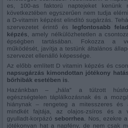
es, 100-as faktorú naptejeket kenünk
következtében egyszerűen nem tudja elérn
a D-vitamin képzést elindító sugárzás. Teh
szervezetet érintő és
legfontosabb fela
képzés
, amely nélkülözhetetlen a csontoz
épségben tartásában. Fokozza a vé
működését, javítja a testünk általános állap
szervezet ellenálló képessége.
Az előbb említett D vitamin képzés és cson
napsugárzás kimondottan jótékony hatás
bőrhibák esetében is
.
Hazánkban – „hála” a túlzott húsfo
egészségtelen táplálkozásnak és a mozgá
hiánynak – rengeteg a mitesszeres és 
mindkét fajtája, az olajos-zsíros és a v
gyulladt-korpázó
seborrhea
. Nos, ezekre a
jótékonyan hat a napfény, de nem csak n