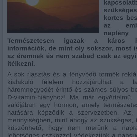
kapcso
szüksége
kortes be
az embe
napfén
Természetesen igazak a káros ha
információk, de mint oly sokszor, most i
az éremnek és nem szabad csak az egyik
ítélkezni.
A sok riasztás és a fényvédő termék rekl
kialakuló félelem hozzájárulhat a l
háromnegyedét érintő és számos súlyos b
D-vitamin-hiányhoz! Ma már egyértelmű,
valójában egy hormon, amely természete
hatására képződik a szervezetben. Az
mennyiségben, mint ahogy az szükséges, 
köszönhető, hogy nem merünk a napr
lehetséges eszközzel védekezünk a napsug