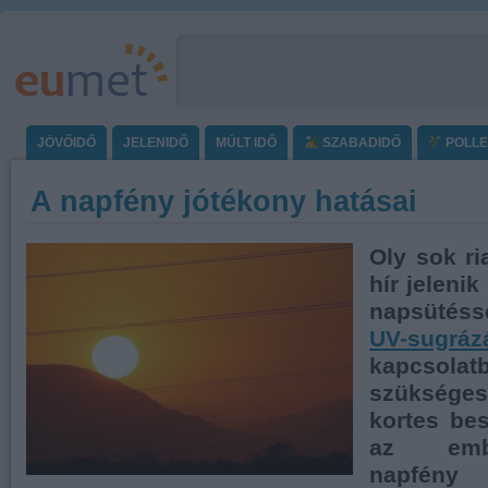
JÖVŐIDŐ
JELENIDŐ
MÚLT IDŐ
SZABADIDŐ
POLL
A napfény jótékony hatásai
Oly sok ri
hír jelen
napsütéss
UV-sugráz
kapcso
szüksége
kortes be
az embe
napfén