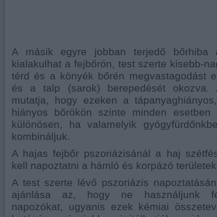
A másik egyre jobban terjedő bőrhib
kialakulhat a fejbőrön, test szerte kisebb-n
térd és a könyék bőrén megvastagodást el
és a talp (sarok) berepedését okozva. 
mutatja, hogy ezeken a tápanyaghiányos,
hiányos bőrökön szinte minden esetben 
különösen, ha valamelyik gyógyfürdőnkbe
kombináljuk.
A hajas fejbőr pszoriázisánál a haj szétfés
kell napoztatni a hámló és korpázó területe
A test szerte lévő pszoriázis napoztatás
ajánlása az, hogy ne használjunk fé
napozókat, ugyanis ezek kémiai összete