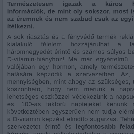
Természetesen igazak a káros ha
információk, de mint oly sokszor, most i
az éremnek és nem szabad csak az egyik
ítélkezni.
A sok riasztás és a fényvédő termék rekl
kialakuló félelem hozzájárulhat a l
háromnegyedét érintő és számos súlyos b
D-vitamin-hiányhoz! Ma már egyértelmű,
valójában egy hormon, amely természete
hatására képződik a szervezetben. Az
mennyiségben, mint ahogy az szükséges, 
köszönhető, hogy nem merünk a napr
lehetséges eszközzel védekezünk a napsug
es, 100-as faktorú naptejeket kenünk
következtében egyszerűen nem tudja elérn
a D-vitamin képzést elindító sugárzás. Teh
szervezetet érintő és
legfontosabb fela
képzés
, amely nélkülözhetetlen a csontoz