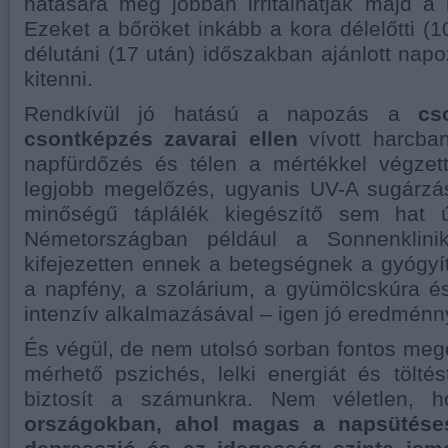
hatására még jobban irritálhatják majd a b
Ezeket a bőröket inkább a kora délelőtti (1
délutáni (17 után) időszakban ajánlott napo
kitenni.
Rendkívül jó hatású a napozás a
cs
csontképzés zavarai ellen
vívott harcban
napfürdőzés és télen a mértékkel végzet
legjobb megelőzés, ugyanis UV-A sugárzás
minőségű táplálék kiegészítő sem hat 
Németországban például a Sonnenklinik 
kifejezetten ennek a betegségnek a gyógyít
a napfény, a szolárium, a gyümölcskúra é
intenzív alkalmazásával – igen jó eredménn
És végül, de nem utolsó sorban fontos meg
mérhető pszichés, lelki energiát és tölté
biztosít a számunkra. Nem véletlen,
országokban, ahol magas a napsütése