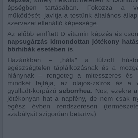
épségben tartásában. Fokozza a vé
működését, javítja a testünk általános állap
szervezet ellenálló képessége.
Az előbb említett D vitamin képzés és cson
napsugárzás kimondottan jótékony hatás
bőrhibák esetében is
.
Hazánkban – „hála” a túlzott húsfo
egészségtelen táplálkozásnak és a mozgá
hiánynak – rengeteg a mitesszeres és 
mindkét fajtája, az olajos-zsíros és a v
gyulladt-korpázó
seborrhea
. Nos, ezekre a
jótékonyan hat a napfény, de nem csak n
egész évben rendszeresen (természe
szabályait szigorúan betartva).