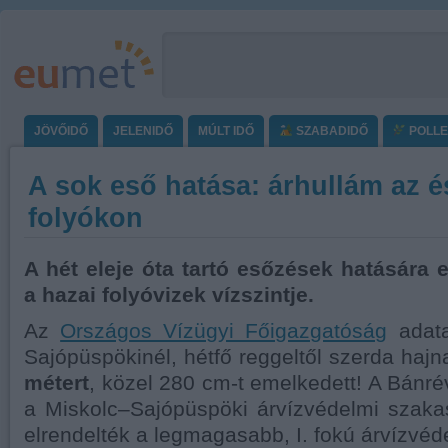
JÖVŐIDŐ
JELENIDŐ
MÚLT IDŐ
SZABADIDŐ
POLL
A sok eső hatása: árhullám az é
folyókon
A hét eleje óta tartó esőzések hatására 
a hazai folyóvizek vízszintje.
Az
Országos Vízügyi Főigazgatóság
adata
Sajópüspökinél, hétfő reggeltől szerda hajn
métert
, közel 280 cm-t emelkedett! A Bánr
a Miskolc–Sajópüspöki árvízvédelmi szaka
elrendelték a legmagasabb, I. fokú árvízvéd