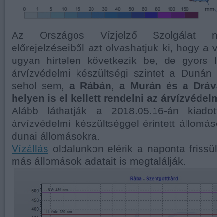
Az Országos Vízjelző Szolgálat nap
előrejelzéseiből azt olvashatjuk ki, hogy a
ugyan hirtelen következik be, de gyors l
árvízvédelmi készültségi szintet a Duná
sehol sem,
a Rábán
,
a Murán és a Dráv
helyen is el kellett rendelni az árvízvédel
Alább láthatják a 2018.05.16-án kiadot
árvízvédelmi készültséggel érintett állomás
dunai állomásokra.
Vízállás
oldalunkon elérik a naponta frissül
más állomások adatait is megtalálják.