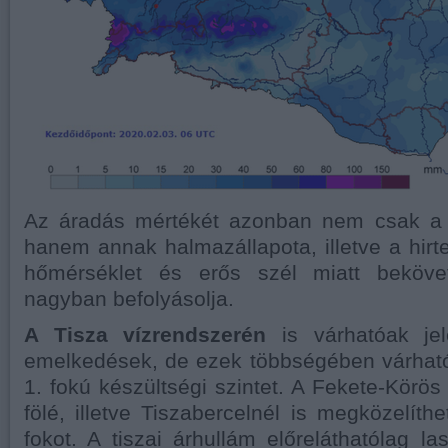
Az áradás mértékét azonban nem csak a 
hanem annak halmazállapota, illetve a hi
hőmérséklet és erős szél miatt beköve
nagyban befolyásolja.
A Tisza vízrendszerén
is várhatóak jel
emelkedések, de ezek többségében várható
1. fokú készültségi szintet. A Fekete-Körös
fölé, illetve Tiszabercelnél is megközelíthe
fokot. A tiszai árhullám előreláthatólag l