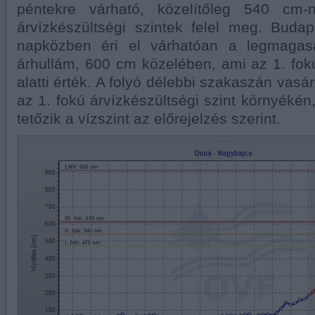
péntekre várható, közelítőleg 540 cm-
árvízkészültségi szintek felel meg. Buda
napközben éri el várhatóan a legmagasa
árhullám, 600 cm közelében, ami az 1. fokú
alatti érték. A folyó délebbi szakaszán vasár
az 1. fokú árvízkészültségi szint környékén,
tetőzik a vízszint az előrejelzés szerint.