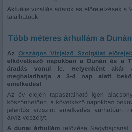
Aktuális vízállás adatok és előrejelzések a
V
találhatóak.
Több méteres árhullám a Dunán
Az
Országos Vízjelző Szolgálat előrejel
elkövetkező napokban a Dunán és a Ti
áradás vonul le. Helyenként akár
meghaladhatja a 3-4 nap alatt beköv
emelkedés!
Az év elején tapasztalható igen alacson
köszönhetően, a következő napokban beköv
jelentős vízszint emelkedés várhatóan 
árvíz veszélyt.
A dunai árhullám
tetőzése Nagybajcsnál f