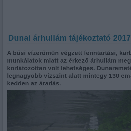
Dunai árhullám tájékoztató 201
A bősi vízerőműn végzett fenntartási, kar
munkálatok miatt az érkező árhullám me
korlátozottan volt lehetséges. Dunaremet
legnagyobb vízszint alatt mintegy 130 cm-
kedden az áradás.