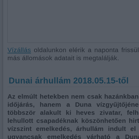
Vízállás
oldalunkon elérik a naponta frissül
más állomások adatait is megtalálják.
Dunai árhullám 2018.05.15-től
Az elmúlt hetekben nem csak hazánkban 
időjárás, hanem a Duna vízgyűjtőjéne
többször alakult ki heves zivatar, fel
lehullott csapadéknak köszönhetően hirt
vízszint emelkedés, árhullám indult el
ugyancsak emelkedés várható a Dun