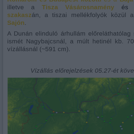
illetve a
Tisza Vásárosnamény
é
szakasz
án, a tiszai mellékfolyók közül
Sajón
.
A Dunán elinduló árhullám előreláthatólag
ismét Nagybajcsnál, a múlt hetinél kb. 
vízállásnál (~591 cm).
Vízállás előrejelzések 05.27-ét köv