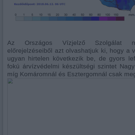
Az Országos Vízjelző Szolgálat nap
előrejelzéseiből azt olvashatjuk ki, hogy a
ugyan hirtelen következik be, de gyors lef
fokú árvízvédelmi készültségi szintet Nagyb
míg Komáromnál és Esztergomnál csak megk