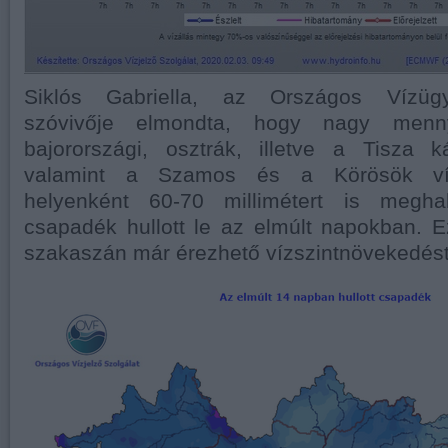
Siklós Gabriella, az Országos Vízügy
szóvivője elmondta, hogy nagy men
bajorországi, osztrák, illetve a Tisza ká
valamint a Szamos és a Körösök vízg
helyenként 60-70 millimétert is megh
csapadék hullott le az elmúlt napokban. E
szakaszán már érezhető vízszintnövekedést