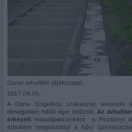
Dunai árhullám tájékoztató
2017.09.05.
A Duna Szigetköz szakaszán levonuló ár
térségében hétfő éjjel tetőzött
. Az árhullá
érkezett
másodpercenként a Pozsonyi du
árhullám megosztása a bősi üzemvízcs