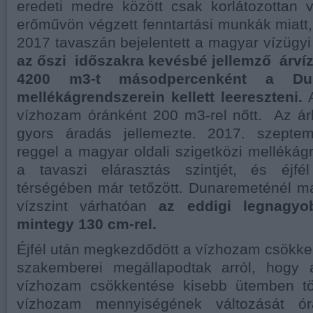
eredeti medre között csak korlátozottan 
erőművön végzett fenntartási munkák miatt, 
2017 tavaszán bejelentett a magyar vízügyi
az őszi időszakra kevésbé jellemző árvíz
4200 m3-t másodpercenként a D
mellékágrendszerein kellett leereszteni.
vízhozam óránként 200 m3-rel nőtt. Az ár
gyors áradás jellemezte. 2017. szeptem
reggel a magyar oldali szigetközi mellékág
a tavaszi elárasztás szintjét, és éjfé
térségében már tetőzött. Dunaremeténél ma 
vízszint várhatóan
az eddigi legnagyob
mintegy 130 cm-rel.
Éjfél után megkezdődött a vízhozam csökke
szakemberei megállapodtak arról, hogy
vízhozam csökkentése kisebb ütemben tör
vízhozam mennyiségének változását ó