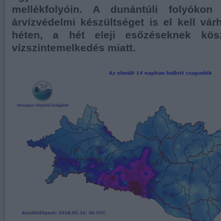
mellékfolyóin. A dunántúli folyóko
árvízvédelmi készültséget is el kell vár
héten, a hét eleji esőzéseknek kösz
vízszintemelkedés miatt.