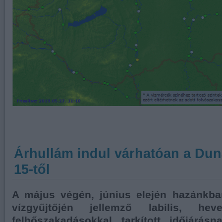
Árhullám indul várhatóan a Dun
15-től
A május végén, június elején hazánkban
vízgyűjtőjén jellemző labilis, heve
felhőszakadásokkal tarkított időjárás