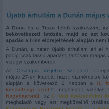
Újabb árhullám a Dunán május 
A Duna és a Tisza felső szakaszán, az
bekövetkezett tetőzés, majd az azt kö
apadás a friss előrejelzések alapján nem l
A Dunán, a héten újabb árhullám éri el h
pedig csak lassú apadást, tartósan magas v
vízügyi szakemberek.
Az
Országos Vízjelző Szolgálat
előreje
május 27-én kiadott, hazai vízmércékre ké
alapján a következő 6 napban a
II. 
készültségi szint
et meghaladó vízállás
Nagybajcsnál
, az
I. fokú árvízvédelmi k
meghaladó vagy azt megközelítő vízállá
Komárom és Budapest közötti
és a
Baja