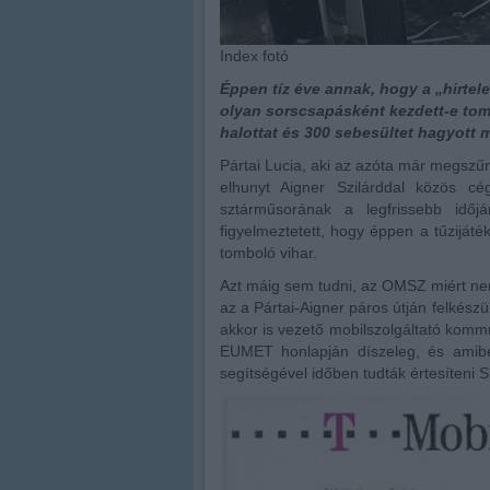
Index fotó
Éppen tíz éve annak, hogy a „hirtele
olyan sorscsapásként kezdett-e tomb
halottat és 300 sebesültet hagyott
Pártai Lucia, aki az azóta már megszű
elhunyt Aigner Szilárddal közös cé
sztárműsorának a legfrissebb időj
figyelmeztetett, hogy éppen a tűzijáté
tomboló vihar.
Azt máig sem tudni, az OMSZ miért nem 
az a Pártai-Aigner páros útján felkészül
akkor is vezető mobilszolgáltató komm
EUMET honlapján díszeleg, és amibe
segítségével időben tudták értesíteni S