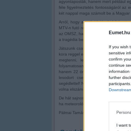
agyontaposták, hanem mert például egy 
féle figyelmeztetés fontosságáról az
két nappal maga számolt be a Magyar 
Arról, hogy annak idején ki hibázott
MTV-n futó reggeli műsorban a kétszer
Eumet.hu
az OMSZ, hanem egy magán cég jegyezt
a tragédia bekövetkeztét megakadályoz
If you wish 
Játszunk csak el a gondolattal, hogy mi
sensitive in
kora reggel elhangzó időbeni meghatáro
confirm you
megtenni, legalább azonnal riasztj
continue se
folyamatosan tájékoztatják arról, mi 
information 
hanem 22 órakor kezdődik! Addig mind
further disc
lesodort cserepek között közelítse
segédlettel! Nos, ebben az esetben az 
participants
volna elszámolni a családoknak.
Downstream 
De hát sajnos – kicsit elferdítve a kö
ha meteorológus!
Persona
Pálmai Tamás,
VárosiKurír.Blog
I want t