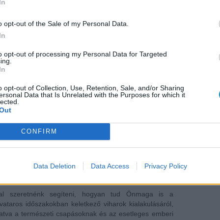
űzijáték 5. évfordulóján
In
o opt-out of the Sale of my Personal Data.
In
to opt-out of processing my Personal Data for Targeted
ing.
In
o opt-out of Collection, Use, Retention, Sale, and/or Sharing
ersonal Data that Is Unrelated with the Purposes for which it
lected.
Out
CONFIRM
évfordulóján –
Data Deletion
Data Access
Privacy Policy
lhetetlen volt-e a baj?
ccsal szeretnénk segíteni, hogyan tud Önmaga is a
ataros időszakokban keletkező viharok kialakulásáról,
tatva a természeti csapásoknak és az esetleges emberi