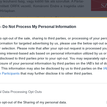
lezuhanó faág, vagy kidőlő fák alá szorultak. A Pártai-
 említett ORFK vezető, Komáromi Endre a tragédia után
Hírlapban.
, eltérnek még ma is a vélemények. Tény, ami tény, az
 is elhangzott figyelmeztetés után – még ha azt nem is
 -
Do Not Process My Personal Information
e – ezer és egy lehetősége lett volna a szervezőknek
ni.
to opt-out of the sale, sharing to third parties, or processing of your per
 lett, illetve nem lett volna, ha egy ilyen tűpontos, már
formation for targeted advertising by us, please use the below opt-out s
zás után, lefújják a tűzijátékot, vagy ha azt nem merik
r selection. Please note that after your opt-out request is processed y
ák a helyszín felé tartókat, az odaérkezőket pedig
eing interest-based ads based on personal information utilized by us or
várható, majd közlik, hogy a tűzijáték nem 21 órakor,
disclosed to third parties prior to your opt-out. You may separately opt-
enki húzódjon fedél alá, majd óvatosan a kidőlt fák,
losure of your personal information by third parties on the IAB’s list of
 meg a helyszínt, mindezt persze fokozott rendőri
ünnep estéjén 5 halottal és 300 sebesülttel nem kellett
. This information may also be disclosed by us to third parties on the
IA
Participants
that may further disclose it to other third parties.
zmondást – egy Pártai nem csinál nyarat, még akkor sem,
l Data Processing Opt Outs
o opt-out of the Sharing of my personal data.