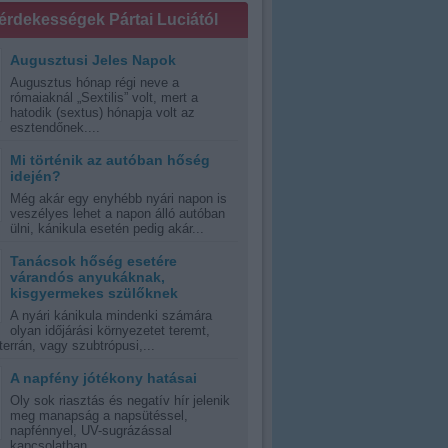
 érdekességek Pártai Luciától
Augusztusi Jeles Napok
Augusztus hónap régi neve a
rómaiaknál „Sextilis” volt, mert a
hatodik (sextus) hónapja volt az
esztendőnek....
Mi történik az autóban hőség
idején?
Még akár egy enyhébb nyári napon is
veszélyes lehet a napon álló autóban
ülni, kánikula esetén pedig akár...
Tanácsok hőség esetére
várandós anyukáknak,
kisgyermekes szülőknek
A nyári kánikula mindenki számára
olyan időjárási környezetet teremt,
errán, vagy szubtrópusi,...
A napfény jótékony hatásai
Oly sok riasztás és negatív hír jelenik
meg manapság a napsütéssel,
napfénnyel, UV-sugrázással
kapcsolatban,...