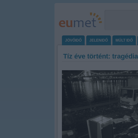
JÖVŐIDŐ
JELENIDŐ
MÚLT IDŐ
Tíz éve történt: tragéd