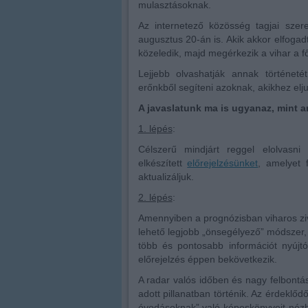
mulasztásoknak.
Az internetező közösség tagjai szer
augusztus 20-án is. Akik akkor elfogadt
közeledik, majd megérkezik a vihar a f
Lejjebb olvashatják annak történet
erőnkből segíteni azoknak, akikhez elj
A javaslatunk ma is ugyanaz, mint a
1. lépés
:
Célszerű mindjárt reggel elolvasni
elkészített
előrejelzésünket
, amelyet 
aktualizáljuk.
2. lépés
:
Amennyiben a prognózisban viharos ziv
lehető legjobb „önsegélyező” módszer, 
több és pontosabb információt nyújt
előrejelzés éppen bekövetkezik.
A radar valós időben és nagy felbontás
adott pillanatban történik. Az érdeklőd
óvodásoknak” való képeskönyveit nézhe