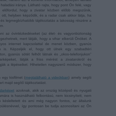
k haladási iránya. Látható rajta, hogy pont Ön felé, vagy
 előfordul, hogy a zivatar közben előbb megszűnik,
tt, helyben képződik, és a radar csak akkor látja, ha
 és legmegbízhatóbb tájékoztatás a lakosság részére a
lm.
ni az óvintézkedéseket (az élet- és vagyonbiztonság
gezhetnek, mert látják, hogy a vihar elkerüli Önöket. A
yos internet kapcsolattal de menet közben, gyanús
on is. Képzeljék el, hogy ott ülnek egy szabadtéri
on, gyanús sötét felhőt látnak és „okos-telefonjukon”
rképeket, látják a friss mérést a zivatarokról és
ják a lépéseiket. Hihetetlen nagyszerű módszer, hogy
 egy kisfilmet (
megtalálható a videókban
) amely segíti
rt majd segítő tájékoztatást.
adarképet
azoknak, akik az ország középső és nyugati
mára is használható felbontású, nem kicsinyített, nem
m késleltetett és ami még nagyon fontos, az általunk
epülésnévvel, így pontosan be tudja azonosítani az Ön