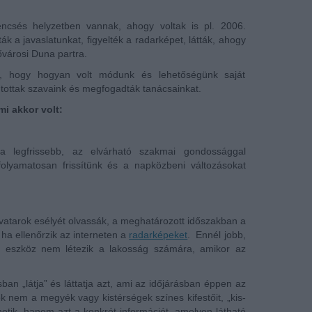
encsés helyzetben vannak, ahogy voltak is pl. 2006.
ák a javaslatunkat, figyelték a radarképet, látták, ahogy
ővárosi Duna partra.
ét, hogy hogyan volt módunk és lehetőségünk saját
utottak szavaink és megfogadták tanácsainkat.
mi akkor volt:
 a legfrissebb, az elvárható szakmai gondossággal
folyamatosan frissítünk és a napközbeni változásokat
atarok esélyét olvassák, a meghatározott időszakban a
ha ellenőrzik az interneten a
radarképeket
. Ennél jobb,
ó eszköz nem létezik a lakosság számára, amikor az
ban „látja” és láttatja azt, ami az időjárásban éppen az
ők nem a megyék vagy kistérségek színes kifestőit, „kis-
tik, hanem azt a konkrét információt, amelyen látható