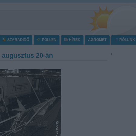
SZABADIDŐ
POLLEN
HÍREK
AGROMET
RÓLUNK
ia augusztus 20-án