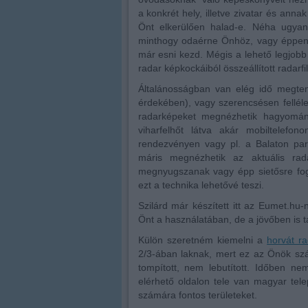
a konkrét hely, illetve zivatar és anna
Önt elkerülően halad-e. Néha ugyan
minthogy odaérne Önhöz, vagy éppen o
már esni kezd. Mégis a lehető legjobb
radar képkockáiból összeállított radarfi
Általánosságban van elég idő megten
érdekében), vagy szerencsésen felléle
radarképeket megnézhetik hagyomán
viharfelhőt látva akár mobiltelefon
rendezvényen vagy pl. a Balaton part
máris megnézhetik az aktuális rada
megnyugszanak vagy épp sietősre fog
ezt a technika lehetővé teszi.
Szilárd már készített itt az Eumet.hu-n
Önt a használatában, de a jövőben is ta
Külön szeretném kiemelni a
horvát r
2/3-ában laknak, mert ez az Önök szá
tompított, nem lebutított. Időben ne
elérhető oldalon tele van magyar tel
számára fontos területeket.