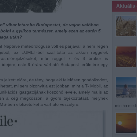
Aktuális
n” vihar letarolta Budapestet, de vajon valóban
olni a gyilkos természet, amely ezen az estén 5
 maga után?
nt Naptévé meteorológusa volt és párjával, a nem régen
géből, az EUMET-ből szállította az akkori reggelek
árás-előrejelzéseket, már reggel 7 és 8 órakor is
k idejére, este 9 órára várható Budapest területére egy
jelzett előre, de tény, hogy aki felelősen gondolkodott,
hetett, mi sem bizonyítja ezt jobban, mint a T- Mobil, az
unikációs igazgatójának köszönő levele, amely ma is az
n a cég megköszöni a gyors tájékoztatást, melynek
MS-ben előfizetőiket a várható veszélyre.
mintha medit