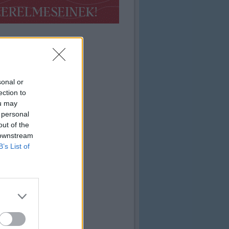
sonal or
ection to
ou may
 personal
out of the
 downstream
B’s List of