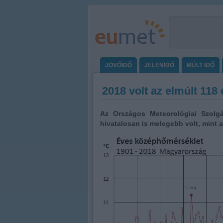
JÖVŐIDŐ
JELENIDŐ
MÚLT IDŐ
2018 volt az elmúlt 118
Az Országos Meteorológiai Szolgál
hivatalosan is melegebb volt, mint 