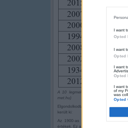
Persona
I want t
Opted 
I want t
Opted 
I want 
Advertis
Opted 
I want t
of my P
A 10 legmelegebb év 1901 óta (fo
was col
met.hu)
Opted 
Elgondolkodtató, hogy az első 10 leg
került ki:
Az 1900-as évek elejétől 1,23 °C-o
értékek. Ez a globális melegedés trend