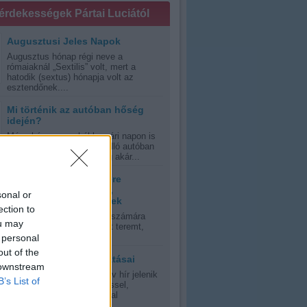
 érdekességek Pártai Luciától
Augusztusi Jeles Napok
Augusztus hónap régi neve a
rómaiaknál „Sextilis” volt, mert a
hatodik (sextus) hónapja volt az
esztendőnek....
Mi történik az autóban hőség
idején?
Még akár egy enyhébb nyári napon is
veszélyes lehet a napon álló autóban
ülni, kánikula esetén pedig akár...
Tanácsok hőség esetére
várandós anyukáknak,
sonal or
kisgyermekes szülőknek
ection to
A nyári kánikula mindenki számára
ou may
olyan időjárási környezetet teremt,
errán, vagy szubtrópusi,...
 personal
out of the
A napfény jótékony hatásai
 downstream
Oly sok riasztás és negatív hír jelenik
B’s List of
meg manapság a napsütéssel,
napfénnyel, UV-sugrázással
kapcsolatban,...