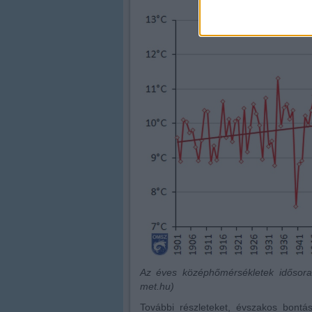
Az éves középhőmérsékletek idősora 
met.hu)
További részleteket, évszakos bont