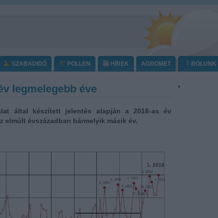
SZABADIDŐ
POLLEN
HÍREK
AGROMET
RÓLUNK
 év legmelegebb éve
at által készített jelentés alapján a 2018-as év
az elmúlt évszázadban bármelyik másik év.