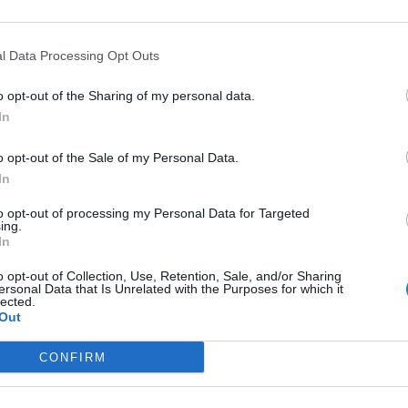
l Data Processing Opt Outs
o opt-out of the Sharing of my personal data.
In
o opt-out of the Sale of my Personal Data.
In
to opt-out of processing my Personal Data for Targeted
ing.
In
o opt-out of Collection, Use, Retention, Sale, and/or Sharing
ersonal Data that Is Unrelated with the Purposes for which it
rrás: OMSZ
lected.
Out
melegebb évből nyolc az ezredforduló utáni évek közül
CONFIRM
t emelkedtek a magarországi éves átlaghőmérsékleti
jét némileg meghaladja.