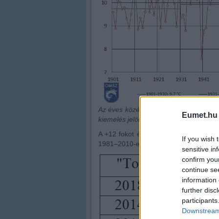
Az éves középhőmérsékletek idősora 
Eumet.hu
kiemelés jelöli (forrás: OMSZ met.hu)
A +12 fokot éppen el nem érő 2018 évi
If you wish 
1981–2010-es normál értéket. Eddig a 
sensitive in
confirm you
continue se
information 
further disc
participants
Downstream 