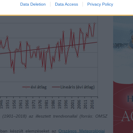
Data Deletion
Data Access
Privacy Policy
(1901–2018) az illesztett trendvonallal (forrás: OMSZ
ásban készült elemzéseket az
Országos Meteorológiai