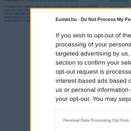
Copyright (C)
www.eumet.hu Minden jog fenntartva.
Impresszum
Honlapunkon minden információ szabadon és ingyen használható,
Kapcsolat
bármely nem üzleti tevékenységhez a forrás pontos megjelölésével,
hivatkozás elhelyezésével. Részeinek más honlapra történő
Adatvédelmi t
átmásolásához viszont nem járulunk hozzá, illetve írásos
Eumet.hu -
Do Not Process My Per
engedélyhez kötjük.
If you wish to opt-out of the
processing of your personal
targeted advertising by us
section to confirm your sel
opt-out request is proces
interest-based ads based o
us or personal information d
your opt-out. You may separ
disclosure of your personal
IAB’s list of downstream pa
Personal Data Processing Opt Outs
also be disclosed by us to 