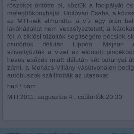
részeket öntötte el, köztük a focipályát 
melegítőkonyháját. Hollóvári Csaba, a közs
az MTI-nek elmondta: a víz egy órán belü
lakóházakat nem veszélyeztetett; a károk
fel. A siklósi tűzoltók segítségére pécsiek s
csütörtök délután Lippón, Majson 
szivattyúzták a vizet az elöntött pincékből
heves esőzés miatt délután két baranyai úts
zárni, a Mohács-Villány vasútvonalon pedig
autóbuszok szállították az utasokat.
had \ bám
MTI 2011. augusztus 4., csütörtök 20:30