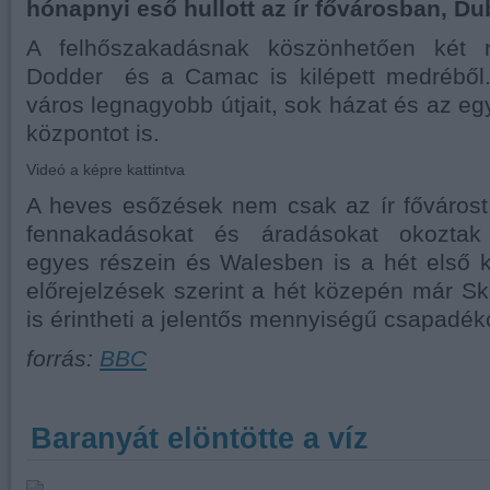
hónapnyi eső hullott az ír fővárosban, Du
A felhőszakadásnak köszönhetően két 
Dodder és a Camac is kilépett medréből. 
város legnagyobb útjait, sok házat és az eg
központot is.
Videó a képre kattintva
A heves esőzések nem csak az ír fővárost
fennakadásokat és áradásokat okoztak 
egyes részein és Walesben is a hét első 
előrejelzések szerint a hét közepén már Sk
is érintheti a jelentős mennyiségű csapadéko
forrás:
BBC
Baranyát elöntötte a víz