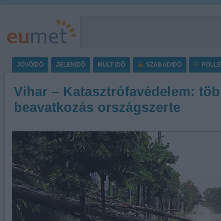
JÖVŐIDŐ
JELENIDŐ
MÚLT IDŐ
SZABADIDŐ
POLL
Vihar – Katasztrófavédelem: töb
beavatkozás országszerte