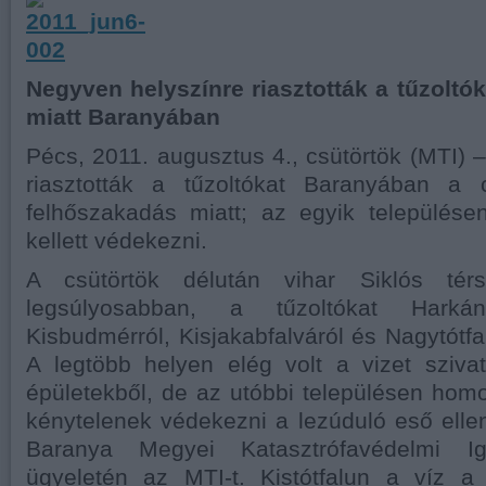
Negyven helyszínre riasztották a tűzoltó
miatt Baranyában
Pécs, 2011. augusztus 4., csütörtök (MTI)
riasztották a tűzoltókat Baranyában a c
felhőszakadás miatt; az egyik település
kellett védekezni.
A csütörtök délután vihar Siklós térs
legsúlyosabban, a tűzoltókat Harkány
Kisbudmérról, Kisjakabfalváról és Nagytótfalu
A legtöbb helyen elég volt a vizet szivat
épületekből, de az utóbbi településen hom
kénytelenek védekezni a lezúduló eső ellen
Baranya Megyei Katasztrófavédelmi Ig
ügyeletén az MTI-t. Kistótfalun a víz 