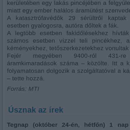
kerületében egy lakás pincéjében a felgyül
miatt egy ember halálos áramütést szenvedet
A katasztrófavédők 29 sérültről kaptak 
esetben gyalogosra, autóra dőltek a fák.
A legtöbb esetben fakidőlésekhez hívták
számos esetben vízzel teli pincékhez, al
kéményekhez, tetőszerkezetekhez vonultak k
Fejér megyében 9400-ról 431-r
áramkimaradások száma – közölte. Itt a k
folyamatosan dolgozik a szolgáltatóval a ká
– tette hozzá.
Forrás: MTI
Úsznak az írek
Tegnap (október 24-én, hétfőn) 1 nap 