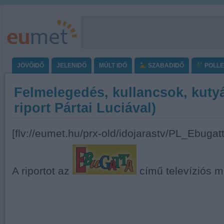
JÖVŐIDŐ
JELENIDŐ
MÚLT IDŐ
SZABADIDŐ
POLL
Felmelegedés, kullancsok, kuty
riport Pártai Luciával)
[flv://eumet.hu/prx-old/idojarastv/PL_Ebugatt
A riportot az
című televíziós m