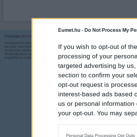
Eumet.hu -
Do Not Process My Per
Copyright (C)
www.eumet.hu Minden jog fenntartva.
Impresszum
Honlapunkon minden információ szabadon és ingyen használható,
Kapcsolat
If you wish to opt-out of the
bármely nem üzleti tevékenységhez a forrás pontos megjelölésével,
hivatkozás elhelyezésével. Részeinek más honlapra történő
Adatvédelmi t
átmásolásához viszont nem járulunk hozzá, illetve írásos
processing of your personal
engedélyhez kötjük.
targeted advertising by us
section to confirm your sel
opt-out request is proces
interest-based ads based o
us or personal information d
your opt-out. You may separ
disclosure of your personal
IAB’s list of downstream pa
Personal Data Processing Opt Outs