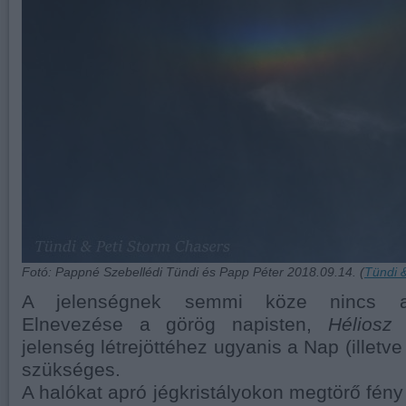
Fotó: Pappné Szebellédi Tündi és Papp Péter 2018.09.14. (
Tündi 
A jelenségnek semmi köze nincs a 
Elnevezése a görög napisten,
Héliosz
n
jelenség létrejöttéhez ugyanis a Nap (illetve
szükséges.
A halókat apró jégkristályokon megtörő fény 