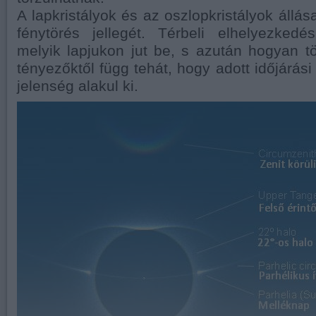
A lapkristályok és az oszlopkristályok állá
fénytörés jellegét. Térbeli elhelyezkedé
melyik lapjukon jut be, s azután hogyan t
tényezőktől függ tehát, hogy adott időjárás
jelenség alakul ki.