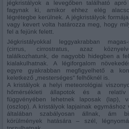
jégkristályok a levegőben található apr
fagynak ki, amikor ehhez elég alacso
légrétegbe kerülnek. A jégkristályok formáj
vagy kevert volta határozza meg, hogy mil
fel a fejünk felett.
Jégkristályokkal leggyakrabban magas-
(cirrus, cirrostratus, azaz köznyelv
találkozhatunk, de nagyobb hidegben a fe
kialakulhatnak. A légiforgalom növeked
egyre gyakrabban megfigyelhető a kon
keletkező „mesterséges” felhőknél is.
A kristályok a helyi meteorológiai viszon
hőmérsékleti állapotok és a relatív
függvényében lehetnek laposak (lap), 
(oszlop). A kristályok lapjainak egymáshoz 
általában szabályosan állnak, ám biz
körülmények hatására – szél, légnyomá
torzulhatnak.