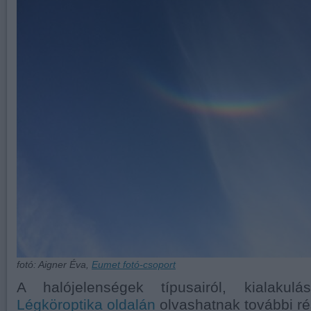
fotó: Aigner Éva,
Eumet fotó-csoport
A halójelenségek típusairól, kialakulá
Légköroptika oldalán
olvashatnak további ré