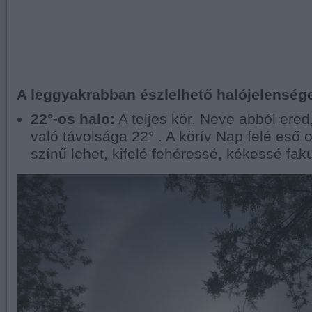
A leggyakrabban észlelhető halójelenség
22°-os halo:
A teljes kör. Neve abból ered
való távolsága 22° . A körív Nap felé eső 
színű lehet, kifelé fehéressé, kékessé faku