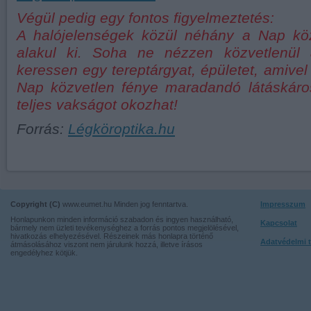
Végül pedig egy fontos figyelmeztetés:
A halójelenségek közül néhány a Nap kö
alakul ki. Soha ne nézzen közvetlenü
keressen egy tereptárgyat, épületet, amivel 
Nap közvetlen fénye maradandó látáskáro
teljes vakságot okozhat!
Forrás:
Légköroptika.hu
Copyright (C)
www.eumet.hu Minden jog fenntartva.
Impresszum
Honlapunkon minden információ szabadon és ingyen használható,
Kapcsolat
bármely nem üzleti tevékenységhez a forrás pontos megjelölésével,
hivatkozás elhelyezésével. Részeinek más honlapra történő
Adatvédelmi t
átmásolásához viszont nem járulunk hozzá, illetve írásos
engedélyhez kötjük.