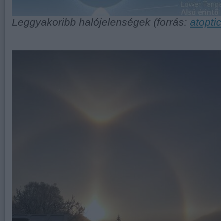
Leggyakoribb halójelenségek (forrás:
atopti