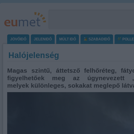
JÖVŐIDŐ
JELENIDŐ
MÚLT IDŐ
SZABADIDŐ
POLL
Halójelenség
Magas szintű, áttetsző felhőréteg, fáty
figyelhetőek meg az úgynevezett „h
melyek különleges, sokakat meglepő látv