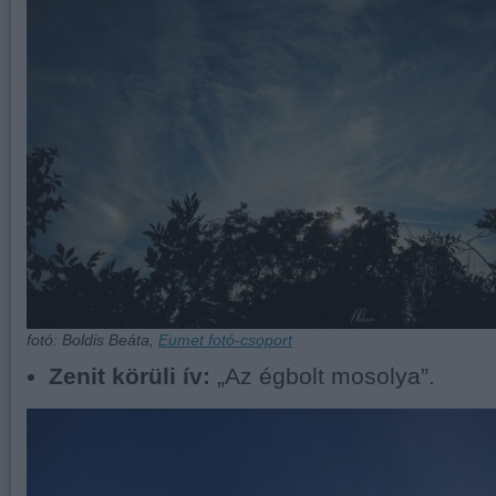
fotó: Boldis Beáta,
Eumet fotó-csoport
Zenit körüli ív:
„Az égbolt mosolya”.