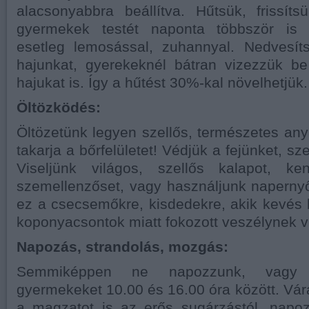
alacsonyabbra beállítva. Hűtsük, frissít
gyermekek testét naponta többször is n
esetleg lemosással, zuhannyal. Nedvesí
hajunkat, gyerekeknél bátran vizezzük b
hajukat is. Így a hűtést 30%-kal növelhetjük.
Öltözködés:
Öltözetünk legyen szellős, természetes anya
takarja a bőrfelületet! Védjük a fejünket, s
Viseljünk világos, szellős kalapot, ke
szemellenzőset, vagy használjunk naperny
ez a csecsemőkre, kisdedekre, akik kevés
koponyacsontok miatt fokozott veszélynek v
Napozás, strandolás, mozgás:
Semmiképpen ne napozzunk, vagy 
gyermekeket 10.00 és 16.00 óra között. Vá
a magzatot is az erős sugárzástól, napoz