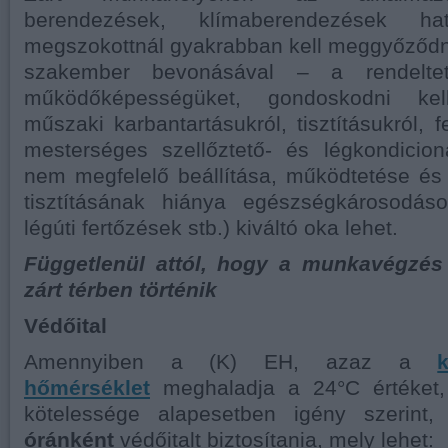
berendezések, klímaberendezések ha
megszokottnál gyakrabban kell meggyőződni, 
szakember bevonásával – a rendeltet
működőképességüket, gondoskodni ke
műszaki karbantartásukról, tisztításukról, fe
mesterséges szellőztető- és légkondicio
nem megfelelő beállítása, működtetése és
tisztításának hiánya egészségkárosodás
légúti fertőzések stb.) kiváltó oka lehet.
Függetlenül attól, hogy a munkavégzé
zárt térben történik
Védőital
Amennyiben a (K) EH, azaz a
k
hőmérséklet
meghaladja a 24°C értéket,
kötelessége alapesetben igény szerin
óránként
védőitalt biztosítania, mely lehet: