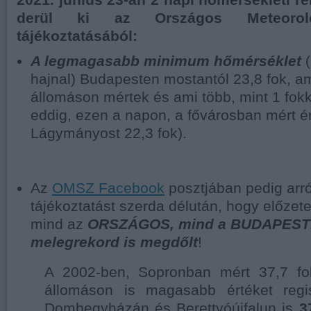
2021. június 23-án 2 napi hőmérsékleti r
derül ki az Országos Meteorológ
tájékoztatásából:
A legmagasabb minimum hőmérséklet
(
hajnal) Budapesten mostantól 23,8 fok, 
állomáson mértek és ami több, mint 1 fo
eddig, ezen a napon, a fővárosban mért é
Lágymányost 22,3 fok).
Az
OMSZ Facebook
posztjában pedig arró
tájékoztatást szerda délután, hogy előzet
mind az
ORSZÁGOS, mind a BUDAPESTI
melegrekord is megdőlt
!
A 2002-ben, Sopronban mért 37,7 fo
állomáson is magasabb értéket regis
Dombegyházán és Berettyóújfalun is
3