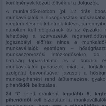
körülmények között töltsék el a dolgozók.
A munkaidőkeretben (pl. 12 órás beos
munkavállalók a hőségriasztás időszakáb
megterhelésnek lehetnek kitéve, amennyib
napokon kell dolgozniuk és az éjszakai 
lehetőség a szervezetük regenerálódás
jogszabályi előírás nincs a munkaidő
munkavállalók esetében – hőségrias
munkaszervezési intézkedésekre, de
hatóság tapasztalatai és a korábbi év
munkavállalói panaszok miatt a foglalk
szolgálat bevonásával javasolt a hőségr
munka-pihenési rend átütemezése, gyako
pihenőidők beiktatása.
24 °C felett óránként
legalább 5, legf
pihenőidőt
kell biztosítani a munkavállal