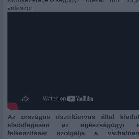
Környezetegészségügyi Intézet mb. főig
válaszol:
Az országos tisztifőorvos által kiadot
elsődlegesen az egészségügyi el
felkészítését szolgálja a várható