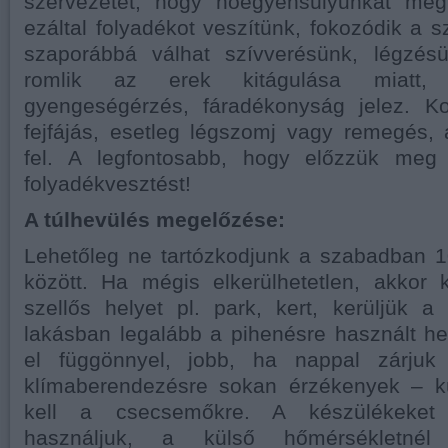
szervezetet, hogy hőegyensúlyunkat megt
ezáltal folyadékot veszítünk, fokozódik a 
szaporábbá válhat szívverésünk, légzésü
romlik az erek kitágulása miatt, 
gyengeségérzés, fáradékonyság jelez. K
fejfájás, esetleg légszomj vagy remegés, 
fel. A legfontosabb, hogy előzzük meg 
folyadékvesztést!
A túlhevülés megelőzése:
Lehetőleg ne tartózkodjunk a szabadban 1
között. Ha mégis elkerülhetetlen, akkor 
szellős helyet pl. park, kert, kerüljük a 
lakásban legalább a pihenésre használt hel
el függönnyel, jobb, ha nappal zárjuk
klímaberendezésre sokan érzékenyek – k
kell a csecsemőkre. A készülékeket 
használjuk, a külső hőmérsékletnél