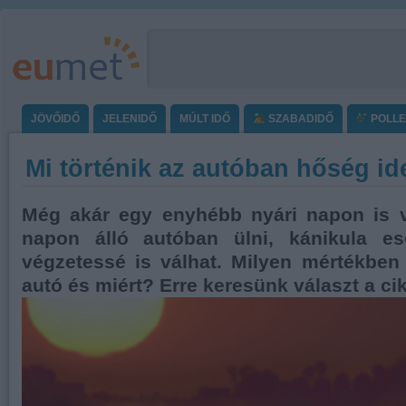
JÖVŐIDŐ
JELENIDŐ
MÚLT IDŐ
SZABADIDŐ
POLL
Mi történik az autóban hőség id
Még akár egy enyhébb nyári napon is v
napon álló autóban ülni, kánikula es
végzetessé is válhat. Milyen mértékben 
autó és miért? Erre keresünk választ a ci