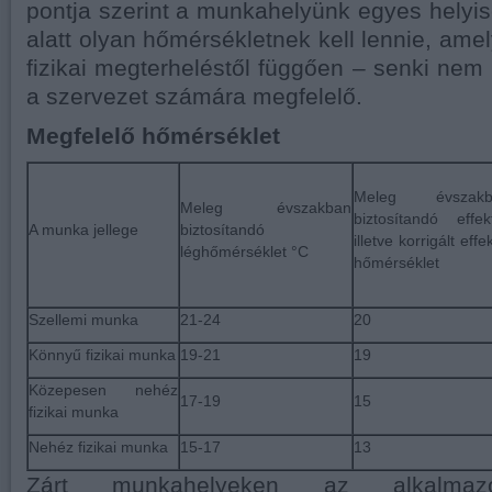
pontja szerint a munkahelyünk egyes helyi
alatt olyan hőmérsékletnek kell lennie, ame
fizikai megterheléstől függően – senki nem 
a szervezet számára megfelelő.
Megfelelő hőmérséklet
Meleg évszakb
Meleg évszakban
biztosítandó effekt
A munka jellege
biztosítandó
illetve korrigált effe
léghőmérséklet °C
hőmérséklet
Szellemi munka
21-24
20
Könnyű fizikai munka
19-21
19
Közepesen nehéz
17-19
15
fizikai munka
Nehéz fizikai munka
15-17
13
Zárt munkahelyeken az alkalmazot