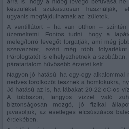
arra is, hogy a hideg levegő befúvása ne 
készüléket szakaszosan használják, e
ugyanis megfájdulhatnak az ízületek.
A ventillátort – ha van otthon – szintén
üzemeltetni. Fontos tudni, hogy a lapá
meleg/forró levegőt forgatják, ami még jobb
szervezetet, ezért még több folyadékot 
Párologtatót is elhelyezhetnek a szobában,
páratartalom hűvösebb érzetet kelt.
Nagyon jó hatású, ha egy-egy alkalommal 
nedves törölközőt tesznek a homlokukra, ny
Jó hatású az is, ha lábakat 20-22 oC-os víz
A többszöri, langyos vízzel való zu
biztonságosan mozgó, jó fizikai állapo
javasoljuk, az esetleges elcsúszásos bal
érdekében.