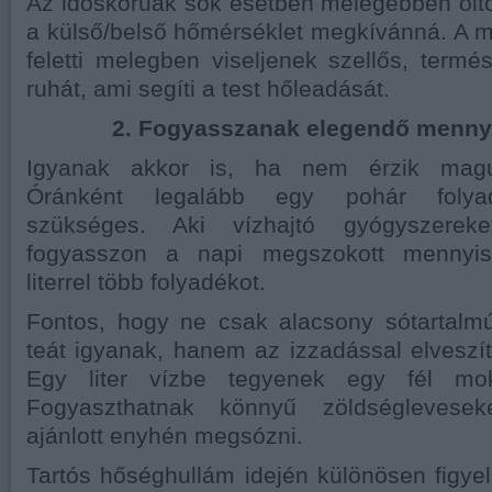
Az időskorúak sok esetben melegebben ölt
a külső/belső hőmérséklet megkívánná. A m
feletti melegben viseljenek szellős, term
ruhát, ami segíti a test hőleadását.
2. Fogyasszanak elegendő mennyi
Igyanak akkor is, ha nem érzik magu
Óránként legalább egy pohár folya
szükséges. Aki vízhajtó gyógyszereke
fogyasszon a napi megszokott mennyis
literrel több folyadékot.
Fontos, hogy ne csak alacsony sótartalmú
teát igyanak, hanem az izzadással elveszíte
Egy liter vízbe tegyenek egy fél mok
Fogyaszthatnak könnyű zöldséglevesek
ajánlott enyhén megsózni.
Tartós hőséghullám idején különösen figyel