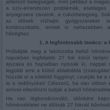
jellemző betegségek, mint például a magas
a szív-érrendszeri problémák, esetlege
anyagcsere zavarok, a cukorbetegség. So
az idősek vízhajtó gyógyszereket 
korlátozottabb, emiatt is nehezebben 
hőséghez.
1. A legfontosabb tanács: a
Próbálják meg a lakószoba belső hőmérs
napokban legfeljebb 27 fok körül tartani
éjszaka és hajnalban nyissák ki, nappal 
legjobb erre a külső ablaktábla (zsalugáter
húzzák el a sötétítő függönyt, csukják be a 
le a redőnyöket! Célszerű, ha van otthon
amivel ellenőrizni tudják a belső hőmérsékle
Ha van légkondicionáló, időnként kap
hőmérsékletet ne állítsák 27 foknál hűvöseb