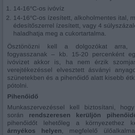
14-16°C-os ivóvíz
14-16°C-os ízesített, alkoholmentes ital, 
édesítőszerrel ízesített, vagy 4 súlyszáza
haladhatja meg a cukortartalma.
Ösztönözni kell a dolgozókat arra,
fogyasszanak – kb. 15-20 percenként eg
ivóvizet akkor is, ha nem érzik szomj
verejtékezéssel elvesztett ásványi anya
szünetekben és a pihenőidő alatt kisebb étk
pótolni.
Pihenőidő
Munkaszervezéssel kell biztosítani, ho
során
rendszeresen kerüljön pihenőid
pihenőidőt lehetőleg a környezethez 
árnyékos helyen
, megfelelő ülőalkalmat