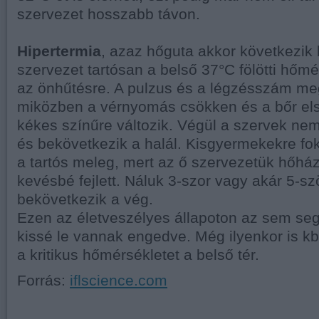
szervezet hosszabb távon.
Hipertermia
, azaz hőguta akkor következik 
szervezet tartósan a belső 37°C fölötti hőm
az önhűtésre. A pulzus és a légzésszám m
miközben a vérnyomás csökken és a bőr els
kékes színűre változik. Végül a szervek ne
és bekövetkezik a halál. Kisgyermekekre fo
a tartós meleg, mert az ő szervezetük hőhá
kevésbé fejlett. Náluk 3-szor vagy akár 5-s
bekövetkezik a vég.
Ezen az életveszélyes állapoton az sem seg
kissé le vannak engedve. Még ilyenkor is kb.
a kritikus hőmérsékletet a belső tér.
Forrás:
iflscience.com