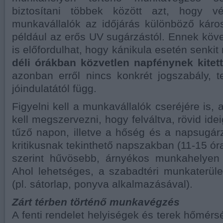
biztosítani többek között azt, hogy 
munkavállalók az időjárás különböző káros
például az erős UV sugárzástól. Ennek köv
is előfordulhat, hogy kánikula esetén senkit
déli órákban közvetlen napfénynek kite
azonban erről nincs konkrét jogszabály, 
jóindulatától függ.
Figyelni kell a munkavállalók cseréjére is,
kell megszervezni, hogy felváltva, rövid ide
tűző napon, illetve a hőség és a napsugá
kritikusnak tekinthető napszakban (11-15 ór
szerint hűvösebb, árnyékos munkahelyen
Ahol lehetséges, a szabadtéri munkaterület
(pl. sátorlap, ponyva alkalmazásával).
Zárt térben történő munkavégzés
A fenti rendelet helyiségek és terek hőmérs