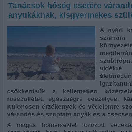
Tanácsok hőség esetére várand
anyukáknak, kisgyermekes szü
A nyári k
számára 
környezet
medite
szubtró
vidékre 
életmódu
igazít
csökkentsük a kellemetlen közérzete
rosszullétet, egészségre veszélyes, ká
Különösen érzékenyek és védelemre szor
várandós és szoptató anyák és a csecse
A magas hőmérséklet fokozott védekez