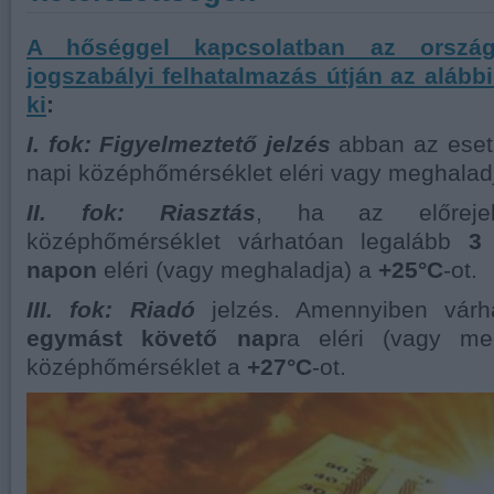
A hőséggel kapcsolatban az országo
jogszabályi felhatalmazás útján az alább
ki
:
I. fok: Figyelmeztető jelzés
abban az ese
napi középhőmérséklet eléri vagy meghalad
II. fok: Riasztás
, ha az előreje
középhőmérséklet várhatóan legalább
3
napon
eléri (vagy meghaladja) a
+25°C
-ot.
III. fok: Riadó
jelzés. Amennyiben vár
egymást követő nap
ra eléri (vagy me
középhőmérséklet a
+27°C
-ot.