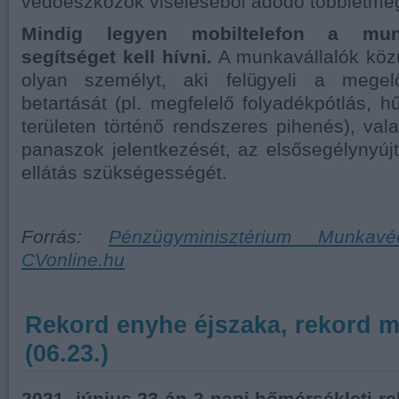
védőeszközök viseléséből adódó többletmegt
Mindig legyen mobiltelefon a munk
segítséget kell hívni.
A munkavállalók közül
olyan személyt, aki felügyeli a megel
betartását (pl. megfelelő folyadékpótlás, 
területen történő rendszeres pihenés), val
panaszok jelentkezését, az elsősegélynyúj
ellátás szükségességét.
Forrás:
Pénzügyminisztérium Munkavé
CVonline.hu
Rekord enyhe éjszaka, rekord m
(06.23.)