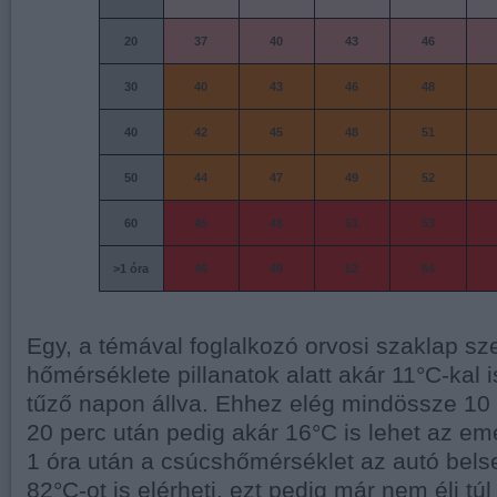
20
37
40
43
46
30
40
43
46
48
40
42
45
48
51
50
44
47
49
52
60
45
48
51
53
>1 óra
46
49
52
54
Egy, a témával foglalkozó orvosi szaklap sze
hőmérséklete pillanatok alatt akár 11°C-kal 
tűző napon állva. Ehhez elég mindössze 10 
20 perc után pedig akár 16°C is lehet az em
1 óra után a csúcshőmérséklet az autó bels
82°C-ot is elérheti, ezt pedig már nem éli tú