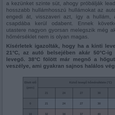
a kezünket szinte süt, ahogy próbálják lead
hosszabb hullámhosszú hullámokat az au
engedi át, visszaveri azt, így a hullám,
csapdába kerül odabent. Ennek követk
utastere nagyon gyorsan melegszik még ak
hőmérséklet nem is olyan magas.
Kísérletek igazolták, hogy ha a kinti le
21°C, az autó belsejében akár 50°C-ig
levegő. 38°C fölött már megnő a hőgut
veszélye, ami gyakran sajnos halálos vé
Eltelt idő
Külső levegő hőmérséklete (°C)
(perc)
21
24
27
30
0
21
24
27
30
10
32
34
37
40