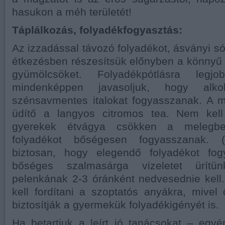
hasukon a méh területét!
Táplálkozás, folyadékfogyasztás:
Az izzadással távozó folyadékot, ásványi sók
étkezésben részesítsük előnyben a könnyű é
gyümölcsöket. Folyadékpótlásra le
mindenképpen javasoljuk, hogy alk
szénsavmentes italokat fogyasszanak. A 
üdítő a langyos citromos tea. Nem kell
gyerekek étvágya csökken a melegbe
folyadékot bőségesen fogyasszanak. (
biztosan, hogy elegendő folyadékot fog
bőséges szalmasárga vizeletet ürítü
pelenkának 2-3 óránként nedvesednie kell.
kell fordítani a szoptatós anyákra, mivel
biztosítják a gyermekük folyadékigényét is.
Ha betartjuk a leírt jó tanácsokat – egyé