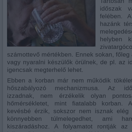
Tartósan 
időszak v
felében. A
hazánk tér
melegedés
helyben k
zivatargóc
számottevő mértékben. Ennek sokan, főleg
vagy nyaralni készülők örülnek, de pl. az
igencsak megterhelő lehet.
Ebben a korban már nem működik tökélet
hőszabályozó mechanizmusa. Az idő
izzadnak, nem érzékelik olyan pontos
hőmérsékletet, mint fiatalabb korban. 
kevésbé érzik, sokszor nem isznak elég f
könnyebben túlmelegedhet, ami ham
kiszáradáshoz. A folyamatot rontják az