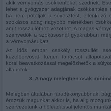
akik vérnyomás csökkentőket szednek. Es
lehet a gyógyszer adagjának csökkentése 
ha nem pótolják a sóvesztést, ellenkező 
szokásos adag nagyobb mértékben csökke
amit rosszulléthez vezethet. A magas vér
szenvedők a szokásosnál gyakrabban mér
a vérnyomásukat!
Az idős ember csekély rosszullét ese
kezelőorvosát, kérjen tanácsot állapotáv
korai beavatkozással megelőzhetők a súly
állapotok.
3. A nagy melegben csak minimál
Melegben általában fáradékonyabbnak, bá
érezzük magunkat akkor is, ha alig mozgunk
szervezetünk a hőleadással jelentős munká