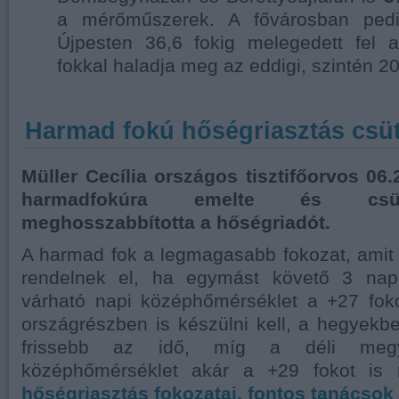
a mérőműszerek. A fővárosban pedi
Újpesten 36,6 fokig melegedett fel 
fokkal haladja meg az eddigi, szintén 2
Harmad fokú hőségriasztás csütö
Müller Cecília országos tisztifőorvos 06.
harmadfokúra emelte és csütö
meghosszabbította a hőségriadót.
A harmad fok a legmagasabb fokozat, amit
rendelnek el, ha egymást követő 3 na
várható napi középhőmérséklet a +27 foko
országrészben is készülni kell, a hegyekbe
frissebb az idő, míg a déli meg
középhőmérséklet akár a +29 fokot is
hőségriasztás fokozatai, fontos tanácsok