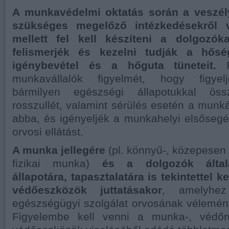
A munkavédelmi oktatás során a veszély
szükséges megelőző intézkedésekről v
mellett fel kell készíteni a dolgozók
felismerjék és kezelni tudják a hősé
igénybevétel és a hőguta tüneteit.
F
munkavállalók figyelmét, hogy figyel
bármilyen egészségi állapotukkal öss
rosszullét, valamint sérülés esetén a munk
abba, és igényeljék a munkahelyi elsősegé
orvosi ellátást.
A munka jellegére
(pl. könnyű-, közepesen
fizikai munka)
és a dolgozók által
állapotára, tapasztalatára is tekintettel k
védőeszközök juttatásakor
, amelyhez
egészségügyi szolgálat orvosának véleményét
Figyelembe kell venni a munka-, védő