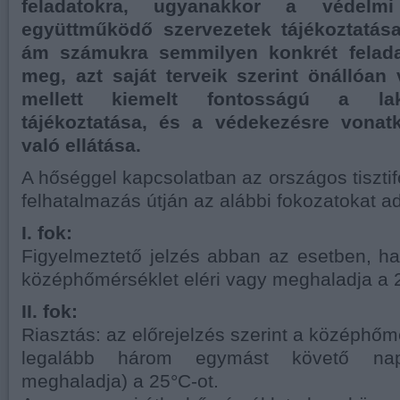
feladatokra, ugyanakkor a védelmi
együttműködő szervezetek tájékoztatása
ám számukra semmilyen konkrét felada
meg, azt saját terveik szerint önállóan
mellett kiemelt fontosságú a la
tájékoztatása, és a védekezésre vonat
való ellátása.
A hőséggel kapcsolatban az országos tisztif
felhatalmazás útján az alábbi fokozatokat ad
I. fok:
Figyelmeztető jelzés abban az esetben, h
középhőmérséklet eléri vagy meghaladja a 
II. fok:
Riasztás: az előrejelzés szerint a középhőm
legalább három egymást követő nap
meghaladja) a 25°C-ot.