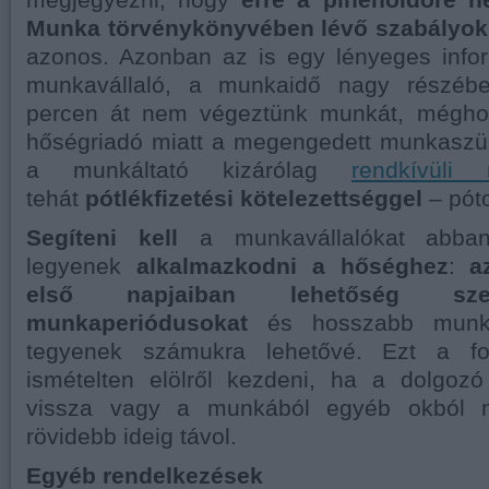
megjegyezni, hogy
erre a pihenőidőre 
Munka törvénykönyvében lévő szabályok
azonos. Azonban az is egy lényeges info
munkavállaló, a munkaidő nagy részébe
percen át nem végeztünk munkát, méghoz
hőségriadó miatt a megengedett munkaszüne
a munkáltató kizárólag
rendkívüli 
tehát
pótlékfizetési kötelezettséggel
– póto
Segíteni kell
a munkavállalókat abba
legyenek
alkalmazkodni a hőséghez
:
a
első napjaiban lehetőség sze
munkaperiódusokat
és hosszabb munka
tegyenek számukra lehetővé. Ezt a fol
ismételten elölről kezdeni, ha a dolgozó
vissza vagy a munkából egyéb okból m
rövidebb ideig távol.
Egyéb rendelkezések