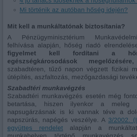
4 jó tanács időseknek a hőséghullámok 
Mi történik az autóban hőség idején?
Mit kell a munkáltatónak biztosítania?
A Pénzügyminisztérium Munkavédelm
felhívása alapján, hőség riadó elrendelé
figyelmet kell fordítani a h
egészségkárosodások megelőzésé
szabadtéren, tűző napon végzett fizikai 
útépítés, aszfaltozás, mezőgazdasági tevé
Szabadtéri munkavégzés
Szabadtéri munkavégzés esetén még font
betartása, hiszen ilyenkor a meleg 
napsugárzásnak is ki vannak téve a dol
napszúrás, napégés veszélye. A
3/2002. (
együttes rendelet
alapján a munkáltató
munkahelyen történő munkavégzés so