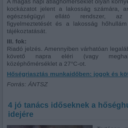
A magas napi átlaghőmérséklet olyan körn
kockázatot jelent a lakosság számára, a
egészségügyi ellátó rendszer, az 
figyelmeztetését és a lakosság hőhullám 
tájékoztatását.
III. fok:
Riadó jelzés. Amennyiben várhatóan legal
követő napra eléri (vagy megha
középhőmérséklet a 27°C-ot.
Hőségriasztás munkaidőben: jogok és kö
Forrás: ÁNTSZ
4 jó tanács időseknek a hőségh
idejére