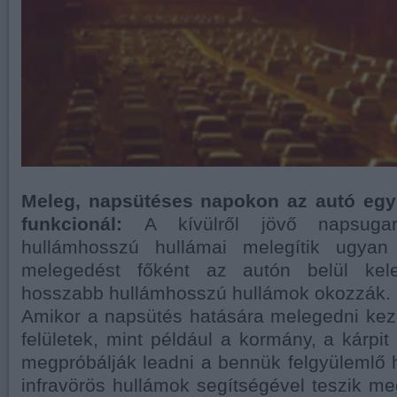
Meleg, napsütéses napokon az autó egy
funkcionál:
A kívülről jövő napsugar
hullámhosszú hullámai melegítik ugya
melegedést főként az autón belül kelet
hosszabb hullámhosszú hullámok okozzák.
Amikor a napsütés hatására melegedni kez
felületek, mint például a kormány, a kárpit
megpróbálják leadni a bennük felgyülemlő 
infravörös hullámok segítségével teszik me