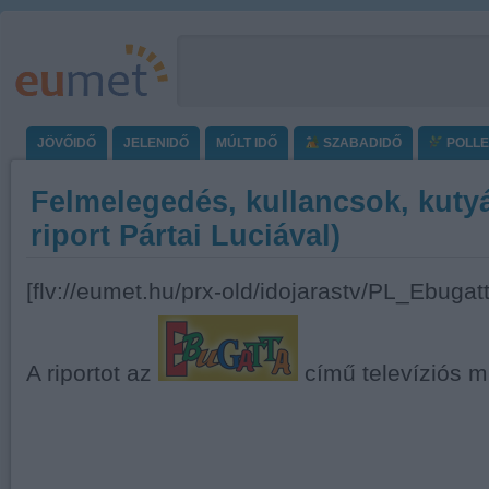
JÖVŐIDŐ
JELENIDŐ
MÚLT IDŐ
SZABADIDŐ
POLL
Felmelegedés, kullancsok, kuty
riport Pártai Luciával)
[flv://eumet.hu/prx-old/idojarastv/PL_Ebugatt
A riportot az
című televíziós m