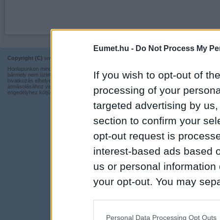
Eumet.hu -
Do Not Process My Per
Copyright (C)
www.eumet.hu Minden jog fenntartva.
Impresszum
Honlapunkon minden információ szabadon és ingyen használható,
Kapcsolat
If you wish to opt-out of the
bármely nem üzleti tevékenységhez a forrás pontos megjelölésével,
hivatkozás elhelyezésével. Részeinek más honlapra történő
Adatvédelmi t
átmásolásához viszont nem járulunk hozzá, illetve írásos
processing of your personal
engedélyhez kötjük.
targeted advertising by us
section to confirm your sel
opt-out request is proces
interest-based ads based o
us or personal information d
your opt-out. You may separ
disclosure of your personal
IAB’s list of downstream pa
Personal Data Processing Opt Outs