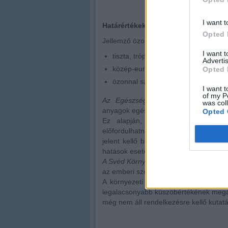
I want t
Határértékek
Opted 
Jellemző ózonkoncentráció:
I want 
tiszta, trópusi levegőben 15 ppb (30
Advertis
közép-európai vidéki levegőben a n
Opted 
ózonnal szennyezett nagyvárosi lev
I want t
of my P
Az Egészségügyi Világszervezet (
was col
anyagok egészségi kockázatot jelentő sz
Opted 
Ez alapján, 8 órás átlagérték es
előfordulhatnak káros következmén
jelent kellő biztonsági ráhagyást a l
hatások esetére.
A Svéd Környezeti Orvostudományi Int
az emberi szervezet ózonterhelésének
A környezeti orvostudomány sok sza
legalacsonyabb küszöbértékének megá
még nem áll rendelkezésre kellő kutatá