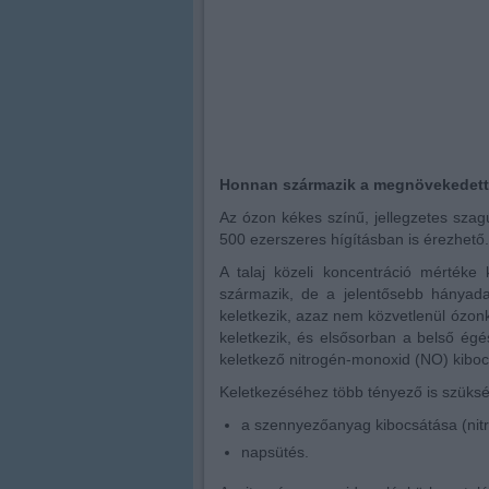
Honnan származik a megnövekedett
Az ózon kékes színű, jellegzetes sza
500 ezerszeres hígításban is érezhető.
A talaj közeli koncentráció mértéke
származik, de a jelentősebb hányad
keletkezik, azaz nem közvetlenül ózon
keletkezik, és elsősorban a belső égé
keletkező nitrogén-monoxid (NO) kiboc
Keletkezéséhez több tényező is szüks
a szennyezőanyag kibocsátása (nit
napsütés.