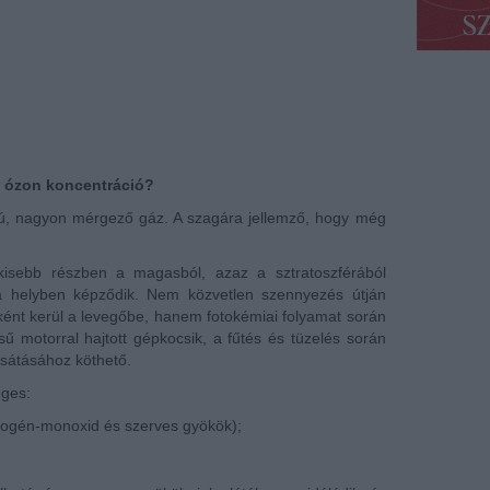
 ózon koncentráció?
gú, nagyon mérgező gáz. A szagára jellemző, hogy még
 kisebb részben a magasból, azaz a sztratoszférából
a helyben képződik. Nem közvetlen szennyezés útján
ként kerül a levegőbe, hanem fotokémiai folyamat során
sű motorral hajtott gépkocsik, a fűtés és tüzelés során
sátásához köthető.
éges:
rogén-monoxid és szerves gyökök);