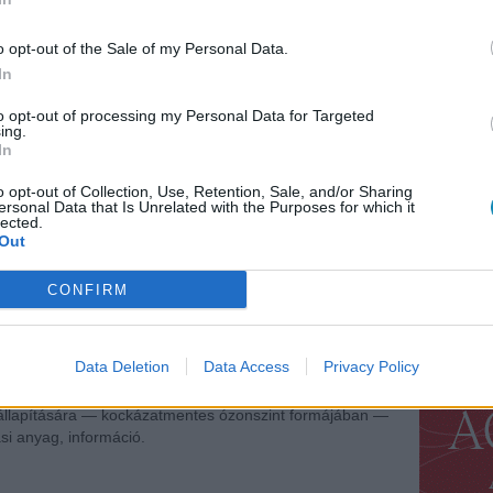
o opt-out of the Sale of my Personal Data.
In
to opt-out of processing my Personal Data for Targeted
 mg/m 3 ) körüli ;
ing.
appali középérték 40 ppb körül mozog;
In
egőben nem ritka a 100 ppb körüli érték sem.
o opt-out of Collection, Use, Retention, Sale, and/or Sharing
ersonal Data that Is Unrelated with the Purposes for which it
WHO)
iránymutatást adott ki az egyes légszennyező
lected.
intjeiről.
Out
etén az a legalacsonyabb biztos szint, ahol már
yek 60 ppb. Ugyanakkor hangsúlyozták, hogy ez nem
CONFIRM
egérzékenyebb embereket érő bizonyos fajta akut káros
ézet
1 órás értékként 40 ppb koncentrációt javasol, mint
Data Deletion
Data Access
Privacy Policy
 megengedett legfelső határa.
kértője azon a véleményen van, hogy a káros hatás
llapítására — kockázatmentes ózonszint formájában —
si anyag, információ.