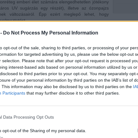
zonréteg emberi élet számára elengedhetetlen jótékony
káros UV sugárzás egy részét), illetve az ózonpajzs
ének változásairól. Épp ezért meglepő lehet, hogy
gyelmeztetést.
ikus ózon) a nyári időszak egyik legfőbb légszennyező
 -
Do Not Process My Personal Information
em csak az ember, hanem az állatok is szemirritációt,
to opt-out of the sale, sharing to third parties, or processing of your per
:
formation for targeted advertising by us, please use the below opt-out s
tja;
r selection. Please note that after your opt-out request is processed y
eing interest-based ads based on personal information utilized by us or
rtőzésekkel szembeni ellenállóképességet;
disclosed to third parties prior to your opt-out. You may separately opt-
, elsősorban a hörghurutot és az asztmát;
losure of your personal information by third parties on the IAB’s list of
gzőszervek gyulladását is kiválthatja;
. This information may also be disclosed by us to third parties on the
IA
et;
Participants
that may further disclose it to other third parties.
alakulásának esélyét (állatkísérletek igazolták,
 közeli ózon koncentrációt. Kísérletek során kimutatták,
l Data Processing Opt Outs
knek, oxidálja, pusztítja a zöld leveleiket, virágaikat,
égzést is, ami végezetül akár a növény pusztulásához is
o opt-out of the Sharing of my personal data.
In