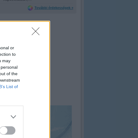
További érdekességek »
sonal or
ection to
ou may
 personal
out of the
 downstream
B’s List of