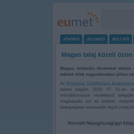
JÖVŐIDŐ
JELENIDŐ
MÚLT IDŐ
Magas talaj közeli ózon
Magas, irritációs tüneteket okozó 
mértek több nagyvárosban július ut
Az
Országos Tisztifőorvos közlemény
adatai alapján, 2020. 07. 31-én, p
mérőállomással rendelkező települ
meghaladta azt az értéket, melynél
betegségben szenvedők légúti irritáció