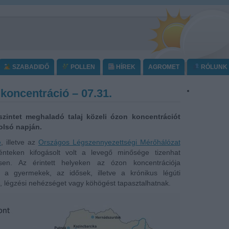
SZABADIDŐ
POLLEN
HÍREK
AGROMET
RÓLUNK
 koncentráció – 07.31.
szintet meghaladó talaj közeli ózon koncentrációt
olsó napján.
e
, illetve az
Országos Légszennyezettségi Mérőhálózat
énteken kifogásolt volt a levegő minősége tizenhat
ésen. Az érintett helyeken az ózon koncentrációja
 a gyermekek, az idősek, illetve a krónikus légúti
t, légzési nehézséget vagy köhögést tapasztalhatnak.