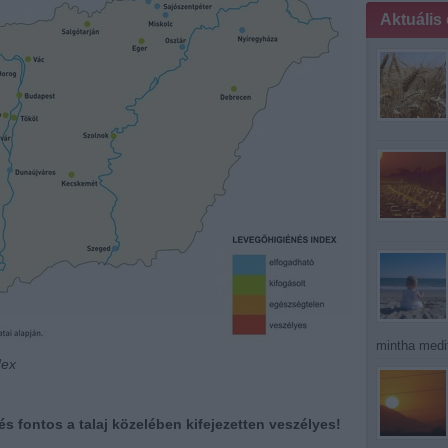
Aktuális
mintha medit
dex
s fontos a talaj közelében kifejezetten veszélyes!