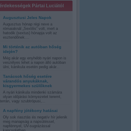
 érdekességek Pártai Luciától
Augusztusi Jeles Napok
Augusztus hónap régi neve a
rómaiaknál „Sextilis” volt, mert a
hatodik (sextus) hónapja volt az
esztendőnek....
Mi történik az autóban hőség
idején?
Még akár egy enyhébb nyári napon is
veszélyes lehet a napon álló autóban
ülni, kánikula esetén pedig akár...
Tanácsok hőség esetére
várandós anyukáknak,
kisgyermekes szülőknek
A nyári kánikula mindenki számára
olyan időjárási környezetet teremt,
errán, vagy szubtrópusi,...
A napfény jótékony hatásai
Oly sok riasztás és negatív hír jelenik
meg manapság a napsütéssel,
napfénnyel, UV-sugrázással
kapcsolatban,...