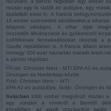
rázuhant, a párizsi régióban egy ember s
miután egy fa rádőlt az autójára, egy másik
épületből esett ki. A francia belügyminiszté
15 ember szenvedett sérüléseket a viharos 
állapota válságos. A vihar útját megro
összedőlt állványzatok és gyökerestől kicsav
széllökések fennakadásokat okoztak a p
Gaulle repülőtéren is. A francia állami áram
mintegy 200 ezer háztartás maradt áram nél
a párizsi régióban.
Fotó: Christian Merz – MTI
EPA A1-es autópálya, Svájc, Önsingen és Ni
Svájcban
több ember megsérült miután a v
egy vonatot a sínekről a Berntől délr
közelében, az egyik országúton pedig 