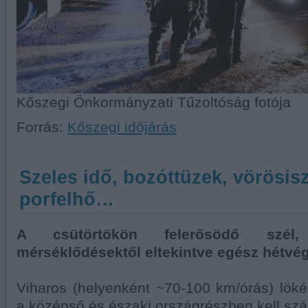
Kőszegi Önkormányzati Tűzoltóság fotója
Forrás:
Kőszegi időjárás
Szeles idő, bozóttüzek, vörösis
porfelhő…
A csütörtökön felerősödő szél
mérséklődésektől eltekintve egész hétvé
Viharos (helyenként ~70-100 km/órás) lök
a középső és északi országrészben kell szá