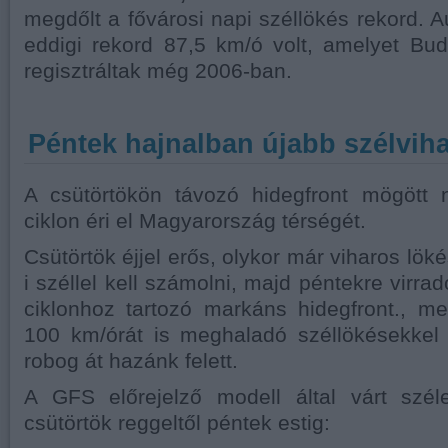
megdőlt a fővárosi napi széllökés rekord. 
eddigi rekord 87,5 km/ó volt, amelyet Bud
regisztráltak még 2006-ban.
Péntek hajnalban újabb szélvihar
A csütörtökön távozó hidegfront mögött
ciklon éri el Magyarország térségét.
Csütörtök éjjel erős, olykor már viharos lök
i széllel kell számolni, majd péntekre virr
ciklonhoz tartozó markáns hidegfront., m
100 km/órát is meghaladó széllökésekkel k
robog át hazánk felett.
A GFS előrejelző modell által várt szél
csütörtök reggeltől péntek estig: