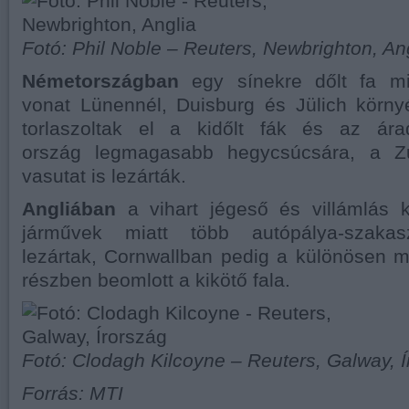
Fotó: Phil Noble – Reuters, Newbrighton, An
Németországban
egy sínekre dőlt fa mia
vonat Lünennél, Duisburg és Jülich körny
torlaszoltak el a kidőlt fák és az ára
ország legmagasabb hegycsúcsára, a Zu
vasutat is lezárták.
Angliában
a vihart jégeső és villámlás kí
járművek miatt több autópálya-szaka
lezártak, Cornwallban pedig a különösen 
részben beomlott a kikötő fala.
Fotó: Clodagh Kilcoyne – Reuters, Galway, Í
Forrás: MTI