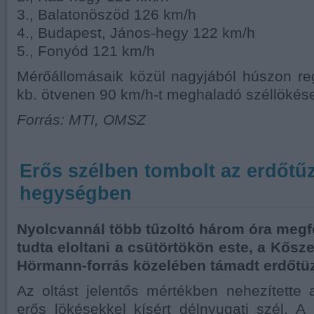
3., Balatonöszöd 126 km/h
4., Budapest, János-hegy 122 km/h
5., Fonyód 121 km/h
Mérőállomásaik közül nagyjából húszon reg
kb. ötvenen 90 km/h-t meghaladó széllökése
Forrás: MTI, OMSZ
Erős szélben tombolt az erdőtű
hegységben
Nyolcvannál több tűzoltó három óra megf
tudta eloltani a csütörtökön este, a Kős
Hörmann-forrás közelében támadt erdőtüz
Az oltást jelentős mértékben nehezítette
erős lökésekkel kísért délnyugati szél. 