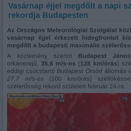
Vasárnap éjjel megdőlt a napi s
rekordja Budapesten
Az Országos Meteorológiai Szolgálat köz
vasárnap éjjel érkezett hidegfrontot kí
megdőlt a budapesti maximális szélerőssé
A közlemény szerint
Budapest János
orkánerejű,
35,6 m/s-os
(
128 km/órás
) sz
eddigi csúcstartó
Budapest Örsöd
állomás v
27,7 m/s-os
(100 km/órás) széllökésse
szélerősség rekord született február 24-re.