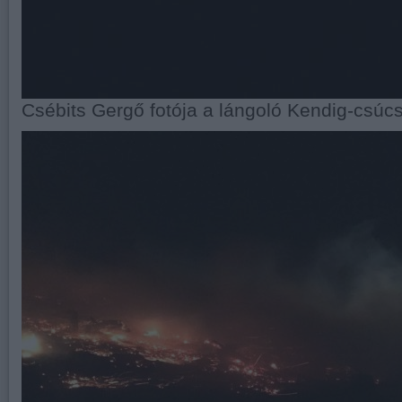
Csébits Gergő fotója a lángoló Kendig-csúcs