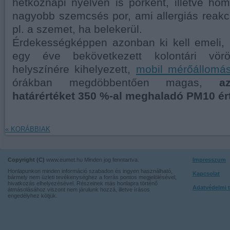
hétköznapi nyelven is porként, illetve ho
nagyobb szemcsés por, ami allergiás reakció 
pl. a szemet, ha belekerül.
Érdekességképpen azonban ki kell emeli, 
egy éve bekövetkezett kolontári vörösi
helyszínére kihelyezett,
mobil mérőállomá
órákban megdöbbentően magas,
a
határértéket 350 %-al meghaladó PM10 ér
« KORÁBBIAK
Copyright (C)
www.eumet.hu Minden jog fenntartva.
Impresszum
Honlapunkon minden információ szabadon és ingyen használható,
Kapcsolat
bármely nem üzleti tevékenységhez a forrás pontos megjelölésével,
hivatkozás elhelyezésével. Részeinek más honlapra történő
Adatvédelmi t
átmásolásához viszont nem járulunk hozzá, illetve írásos
engedélyhez kötjük.