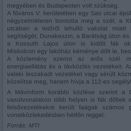
megyében és Budapesten volt szükség.
A főváros V. kerületében egy Sas utcai épül
négyzetméteren bontotta meg a szél; a XII
utcában a tetőről lehulló vakolat miatt 
segítségét; Dunakeszin, a Barátság úton 
a Kossuth Lajos úton is kidőlt fák ok
Miskolcon egy lakóház kéménye dőlt le, besz
A közlemény szerint az erős szél me
energiaellátás és a távközlés vezetékeit. A
valaki leszakadt vezetéket vagy sérült közm
közelítse meg, hanem hívja a 112-es segély
A Mávinform korábbi közlése szerint a 
vasútvonalakon több helyen is fák dőltek a 
felsővezetékekre került faágak számos 
vonatközlekedésben hétfőn reggel.
Forrás: MTI