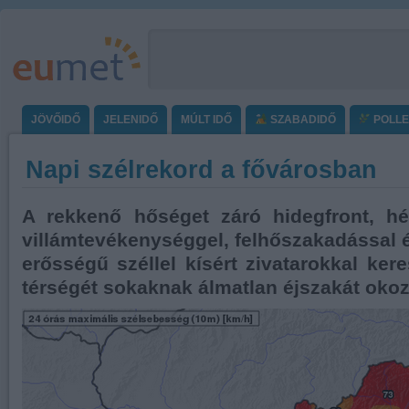
JÖVŐIDŐ
JELENIDŐ
MÚLT IDŐ
SZABADIDŐ
POLL
Napi szélrekord a fővárosban
A rekkenő hőséget záró hidegfront, hét
villámtevékenységgel, felhőszakadással é
erősségű széllel kísért zivatarokkal ker
térségét sokaknak álmatlan éjszakát okoz