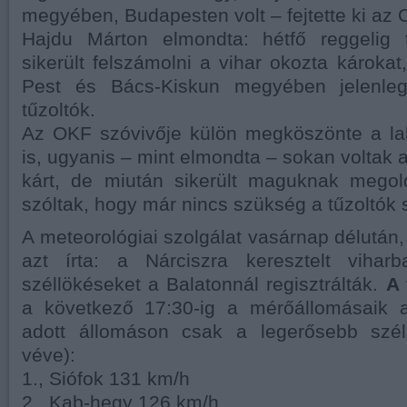
megyében, Budapesten volt – fejtette ki az 
Hajdu Márton elmondta: hétfő reggelig
sikerült felszámolni a vihar okozta károkat
Pest és Bács-Kiskun megyében jelenle
tűzoltók.
Az OKF szóvivője külön megköszönte a la
is, ugyanis – mint elmondta – sokan voltak a
kárt, de miután sikerült maguknak megol
szóltak, hogy már nincs szükség a tűzoltók 
A meteorológiai szolgálat vasárnap délután
azt írta: a Nárciszra keresztelt vihar
széllökéseket a Balatonnál regisztrálták.
A 
a következő 17:30-ig a mérőállomásaik a
adott állomáson csak a legerősebb szél
véve):
1., Siófok 131 km/h
2., Kab-hegy 126 km/h