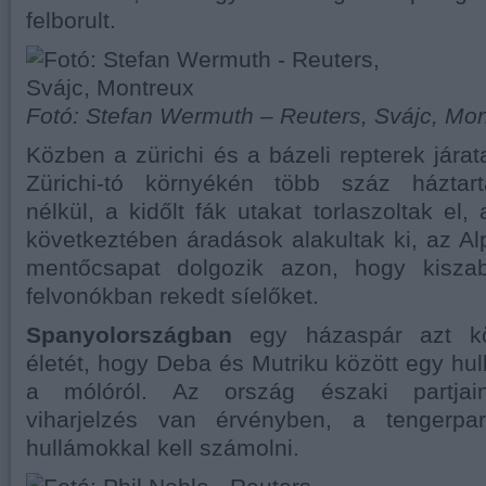
felborult.
Fotó: Stefan Wermuth – Reuters, Svájc, Mo
Közben a zürichi és a bázeli repterek járatai
Zürichi-tó környékén több száz házta
nélkül, a kidőlt fák utakat torlaszoltak el
következtében áradások alakultak ki, az A
mentőcsapat dolgozik azon, hogy kiszab
felvonókban rekedt síelőket.
Spanyolországban
egy házaspár azt kö
életét, hogy Deba és Mutriku között egy hul
a mólóról. Az ország északi partjain
viharjelzés van érvényben, a tengerpa
hullámokkal kell számolni.