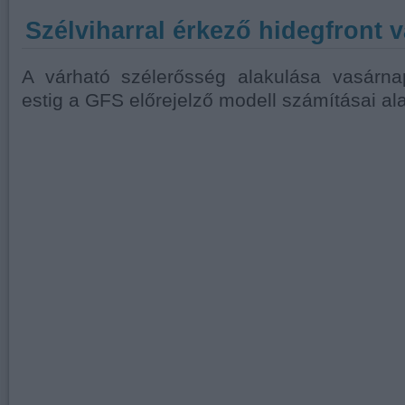
Szélviharral érkező hidegfront v
A várható szélerősség alakulása vasárnap
estig a GFS előrejelző modell számításai al