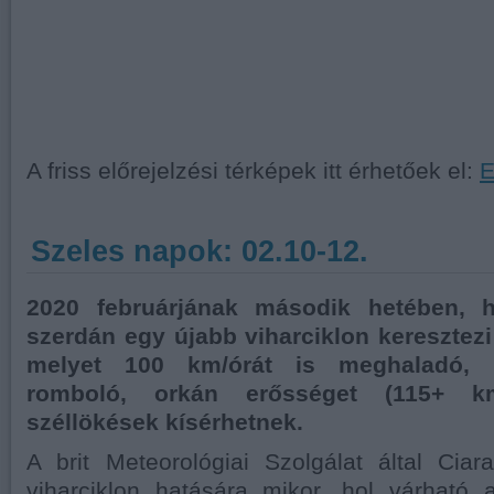
A friss előrejelzési térképek itt érhetőek el:
E
Szeles napok: 02.10-12.
2020 februárjának második hetében, h
szerdán egy újabb viharciklon keresztezi
melyet 100 km/órát is meghaladó, 
romboló, orkán erősséget (115+ km
széllökések kísérhetnek.
A brit Meteorológiai Szolgálat által Ciar
viharciklon hatására mikor, hol várható 