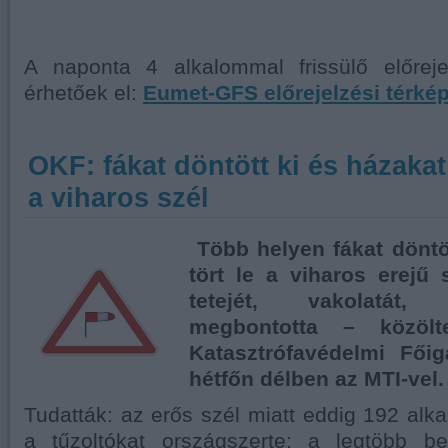
A naponta 4 alkalommal frissülő előrejel
érhetőek el:
Eumet-GFS előrejelzési térké
OKF: fákat döntött ki és házaka
a viharos szél
Több helyen fákat döntö
tört le a viharos erejű 
tetejét, vakolatát
megbontotta – közöl
Katasztrófavédelmi Fői
hétfőn délben az MTI-vel.
Tudatták: az erős szél miatt eddig 192 alka
a tűzoltókat országszerte; a legtöbb b