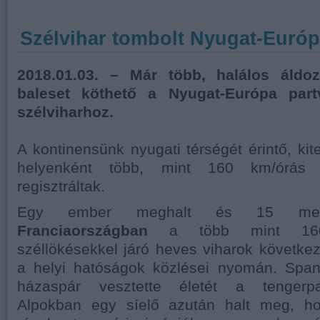
Szélvihar tombolt Nyugat-Euró
2018.01.03. – Már több, halálos áldoz
baleset köthető a Nyugat-Európa part
szélviharhoz.
A kontinensünk nyugati térségét érintő, kit
helyenként több, mint 160 km/órás s
regisztráltak.
Egy ember meghalt és 15 megs
Franciaországban
a több mint 160 k
széllökésekkel járó heves viharok következ
a helyi hatóságok közlései nyomán. Spa
házaspár vesztette életét a tengerpa
Alpokban egy síelő azután halt meg, ho