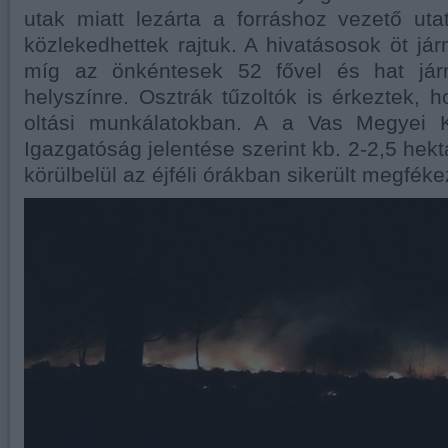
utak miatt lezárta a forráshoz vezető uta
közlekedhettek rajtuk. A hivatásosok öt jár
míg az önkéntesek 52 fővel és hat jár
helyszínre. Osztrák tűzoltók is érkeztek, 
oltási munkálatokban. A a Vas Megyei K
Igazgatóság jelentése szerint kb. 2-2,5 hek
körülbelül az éjféli órákban sikerült megféke