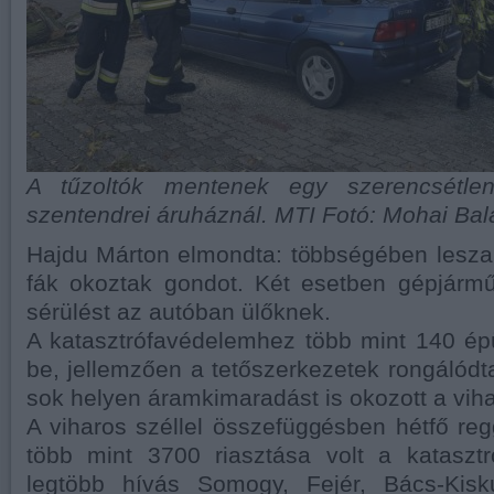
A tűzoltók mentenek egy szerencsétlen
szentendrei áruháznál. MTI Fotó: Mohai Bal
Hajdu Márton elmondta: többségében leszak
fák okoztak gondot. Két esetben gépjármű
sérülést az autóban ülőknek.
A katasztrófavédelemhez több mint 140 épül
be, jellemzően a tetőszerkezetek rongálódt
sok helyen áramkimaradást is okozott a viha
A viharos széllel összefüggésben hétfő reg
több mint 3700 riasztása volt a kataszt
legtöbb hívás Somogy, Fejér, Bács-Kisk