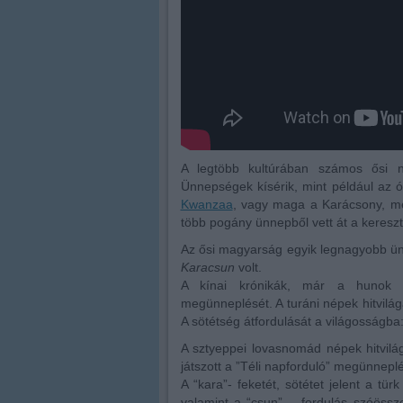
A legtöbb kultúrában számos ősi né
Ünnepségek kísérik, mint például az 
Kwanzaa
, vagy maga a Karácsony, mely
több pogány ünnepből vett át a kereszt
Az ősi magyarság egyik legnagyobb ünn
Karacsun
volt.
A kínai krónikák, már a hunok es
megünneplését. A turáni népek hitvilág
A sötétség átfordulását a világosságba
A sztyeppei lovasnomád népek hitvil
játszott a ”Téli napforduló” megünnepl
A “kara”- feketét, sötétet jelent a tü
valamint a “csun” – fordulás szóössz