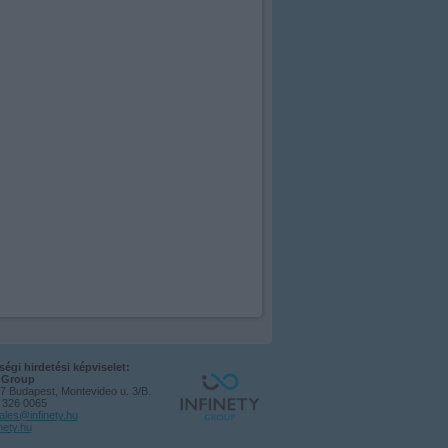
égi hirdetési képviselet:
y Group
7 Budapest, Montevideo u. 3/B.
1 326 0065
ales@infinety.hu
nety.hu