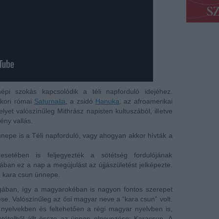
pi szokás kapcsolódik a téli napforduló idejéhez.
ókori római
Saturnalia
, a zsidó
Hanuka
, az afroamerikai
et valószínűleg Mithrász napisten kultuszából, illetve
ény vallás.
epe is a Téli napforduló, vagy ahogyan akkor hívták a
etében is feljegyezték a sötétség fordulójának
ában ez a nap a megújulást az újjászületést jelképezte.
: kara csun ünnepe.
ágában, így a magyarokéban is nagyon fontos szerepet
ése. Valószínűleg az ősi magyar neve a “kara csun” volt.
rk nyelvekben és feltehetően a régi magyar nyelvben is,
etételből állt össze az ünnep elnevezése: Karacsun. A