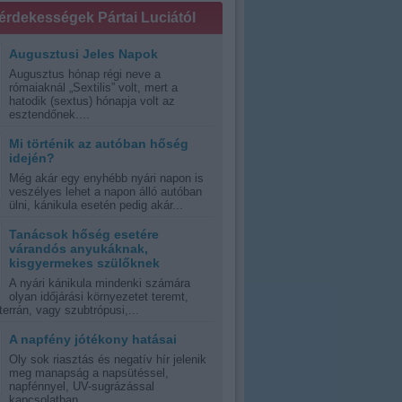
 érdekességek Pártai Luciától
Augusztusi Jeles Napok
Augusztus hónap régi neve a
rómaiaknál „Sextilis” volt, mert a
hatodik (sextus) hónapja volt az
esztendőnek....
Mi történik az autóban hőség
idején?
Még akár egy enyhébb nyári napon is
veszélyes lehet a napon álló autóban
ülni, kánikula esetén pedig akár...
Tanácsok hőség esetére
várandós anyukáknak,
kisgyermekes szülőknek
A nyári kánikula mindenki számára
olyan időjárási környezetet teremt,
errán, vagy szubtrópusi,...
A napfény jótékony hatásai
Oly sok riasztás és negatív hír jelenik
meg manapság a napsütéssel,
napfénnyel, UV-sugrázással
kapcsolatban,...