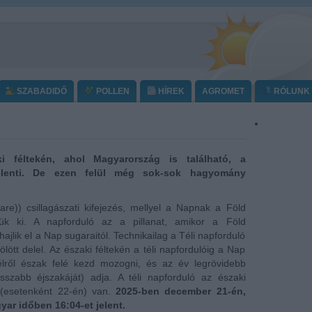
SZABADIDŐ
POLLEN
HÍREK
AGROMET
RÓLUNK
i féltekén, ahol Magyarország is található, a
 jelenti. De ezen felül még sok-sok hagyomány
stare)) csillagászati kifejezés, mellyel a Napnak a Föld
zzük ki. A napforduló az a pillanat, amikor a Föld
jlik el a Nap sugaraitól. Technikailag a Téli napforduló
ölött delel. Az északi féltekén a téli napfordulóig a Nap
élről észak felé kezd mozogni, és az év legrövidebb
szabb éjszakáját) adja. A téli napforduló az északi
 (esetenként 22-én) van.
2025-ben december 21-én,
ar időben 16:04-et jelent.