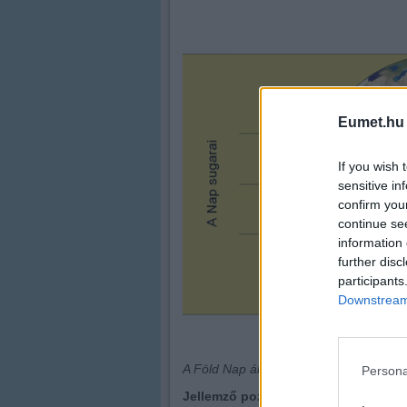
Eumet.hu
If you wish 
sensitive in
confirm you
continue se
information 
further disc
participants
Downstream 
A Föld Nap által történő megvilágítása a
Persona
Jellemző pozíciók a téli napforduló 