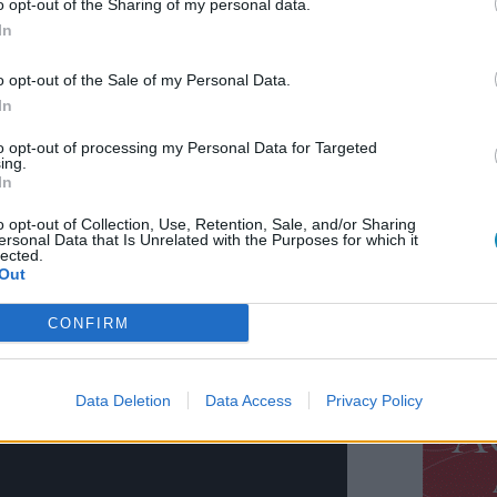
o opt-out of the Sharing of my personal data.
 hanem 23°-kal a horizont alatt tartózkodik.
In
ja éppen a déli horizonton tartózkodik, anélkül, hogy
n napja, amikor a Nap nem kel fel.
o opt-out of the Sale of my Personal Data.
duló idején a Nap 19° magasan delel, 8,5 órát van fent.
In
órát van fent.
to opt-out of processing my Personal Data for Targeted
12 órát van fent.
ing.
5 órát van fent.
In
, 27 órát van fent. (aznap egész nap, és előtte-utána
o opt-out of Collection, Use, Retention, Sale, and/or Sharing
ersonal Data that Is Unrelated with the Purposes for which it
lected.
ágon, 23°-on kering.
Out
a 2012. december 21.). A Nap szinte fel sem emelkedik
CONFIRM
Data Deletion
Data Access
Privacy Policy