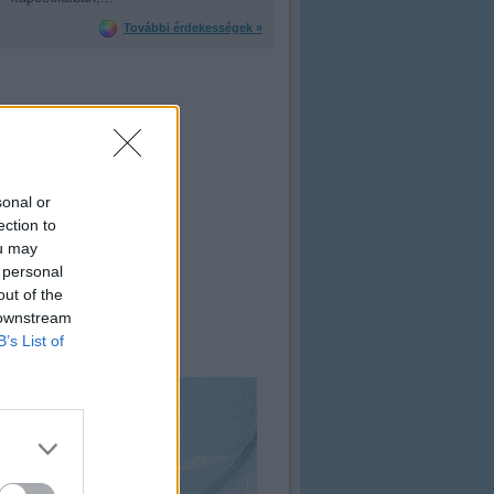
További érdekességek »
sonal or
ection to
ou may
 personal
out of the
 downstream
B’s List of