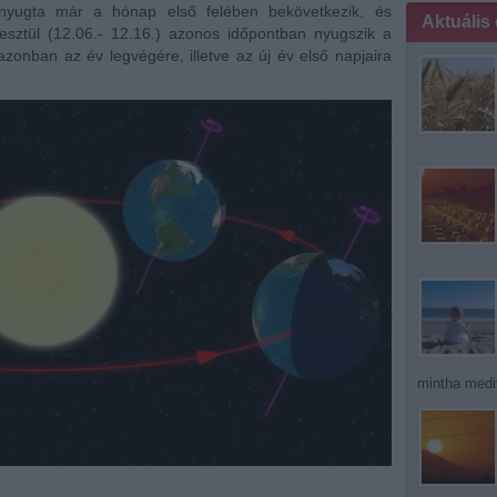
nyugta már a hónap első felében bekövetkezik, és
Aktuális
esztül (12.06.- 12.16.) azonos időpontban nyugszik a
azonban az év legvégére, illetve az új év első napjaira
mintha medit