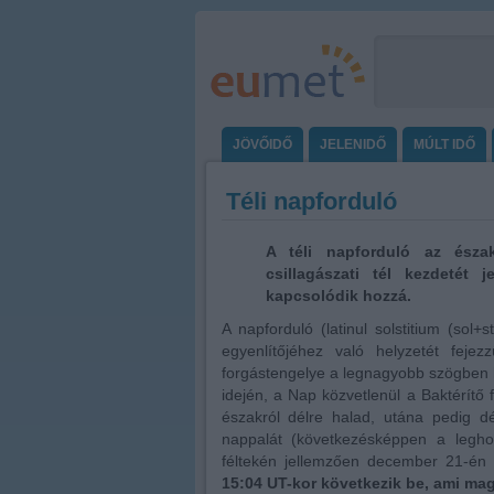
JÖVŐIDŐ
JELENIDŐ
MÚLT IDŐ
Téli napforduló
A téli napforduló az észak
csillagászati tél kezdetét
kapcsolódik hozzá.
A napforduló (latinul solstitium (sol+
egyenlítőjéhez való helyzetét feje
forgástengelye a legnagyobb szögben ha
idején, a Nap közvetlenül a Baktérítő f
északról délre halad, utána pedig d
nappalát (következésképpen a leghos
féltekén jellemzően december 21-én
15:04
UT-kor következik be, ami magy