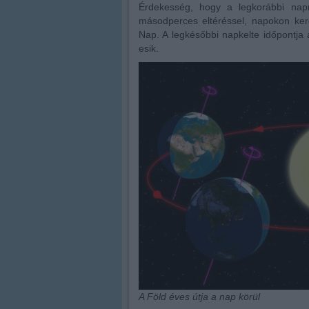
Érdekesség, hogy a legkorábbi nap
másodperces eltéréssel, napokon ker
Nap. A legkésőbbi napkelte időpontja 
esik.
A Föld éves útja a nap körül