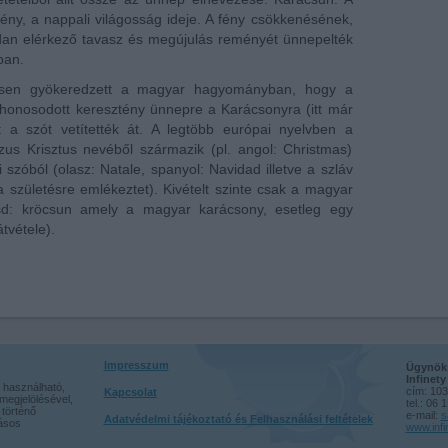
fény, a nappali világosság ideje. A fény csökkenésének,
dan elérkező tavasz és megújulás reményét ünnepelték
ban.
ősen gyökeredzett a magyar hagyományban, hogy a
onosodott keresztény ünnepre a Karácsonyra (itt már
 a szót vetítették át. A legtöbb európai nyelvben a
s Krisztus nevéből származik (pl. angol: Christmas)
szóból (olasz: Natale, spanyol: Navidad illetve a szláv
a születésre emlékeztet). Kivételt szinte csak a magyar
tsd: kröcsun amely a magyar karácsony, esetleg egy
tvétele).
Impresszum
Ügynöks
Infinet
 használható,
cím: 103
Kapcsolat
megjelölésével,
tel.: 06 
történő
e-mail:
s
Adatvédelmi tájékoztató és Felhasználási feltételek
rásos
www.infi