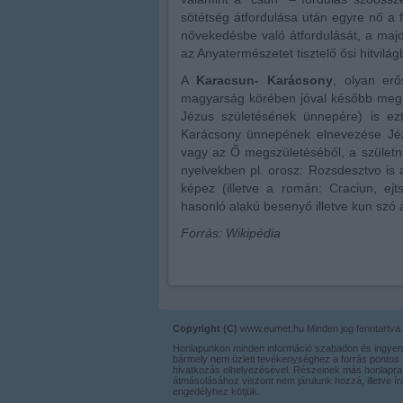
sötétség átfordulása után egyre nő a 
növekedésbe való átfordulását, a maj
az Anyatermészetet tisztelő ősi hitvilág
A
Karacsun- Karácsony
, olyan er
magyarság körében jóval később megh
Jézus születésének ünnepére) is ezt
Karácsony ünnepének elnevezése Jézu
vagy az Ő megszületéséből, a születni 
nyelvekben pl. orosz: Rozsdesztvo is 
képez (illetve a román: Craciun, ej
hasonló alakú besenyő illetve kun szó á
Forrás: Wikipédia
Copyright (C)
www.eumet.hu Minden jog fenntartva.
Honlapunkon minden információ szabadon és ingyen
bármely nem üzleti tevékenységhez a forrás pontos 
hivatkozás elhelyezésével. Részeinek más honlapra 
átmásolásához viszont nem járulunk hozzá, illetve í
engedélyhez kötjük.