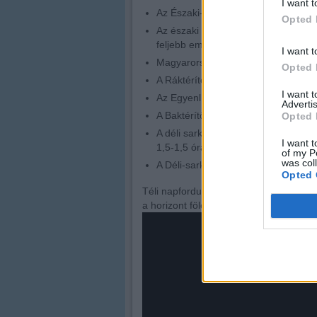
I want t
Az Északi-sarkon a Nap nem kel fel,
Opted 
Az északi sarkkörön a Nap középpont
feljebb emelkedne. Ez az év egyetle
I want t
Magyarországról nézve a téli napfor
Opted 
A Ráktérítőn a Nap 43°-on delel, 11 
I want 
Az Egyenlítőn a Nap 66,5°-on delel, 
Advertis
A Baktérítőn a Nap 90°-on delel, 13,
Opted 
A déli sarkkörön a Nap 47°-on delel
I want t
1,5-1,5 órát)
of my P
was col
A Déli-sarkon a Nap állandó magass
Opted 
Téli napforduló Fairbanks-ben (Alaszk
a horizont fölé: