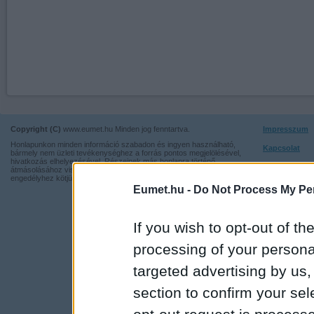
Copyright (C)
www.eumet.hu Minden jog fenntartva.
Impresszum
Honlapunkon minden információ szabadon és ingyen használható,
Kapcsolat
bármely nem üzleti tevékenységhez a forrás pontos megjelölésével,
hivatkozás elhelyezésével. Részeinek más honlapra történő
Adatvédelmi t
átmásolásához viszont nem járulunk hozzá, illetve írásos
engedélyhez kötjük.
Eumet.hu -
Do Not Process My Per
If you wish to opt-out of the
processing of your personal
targeted advertising by us
section to confirm your sel