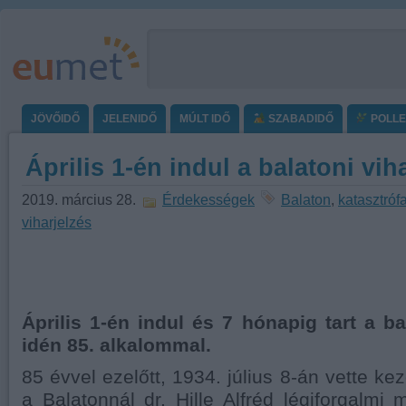
JÖVŐIDŐ
JELENIDŐ
MÚLT IDŐ
SZABADIDŐ
POLL
Április 1-én indul a balatoni vih
2019. március 28.
Érdekességek
Balaton
,
katasztró
viharjelzés
Április 1-én indul és 7 hónapig tart a ba
idén 85. alkalommal.
85 évvel ezelőtt, 1934. július 8-án vette kez
a Balatonnál dr. Hille Alfréd légiforgalmi 