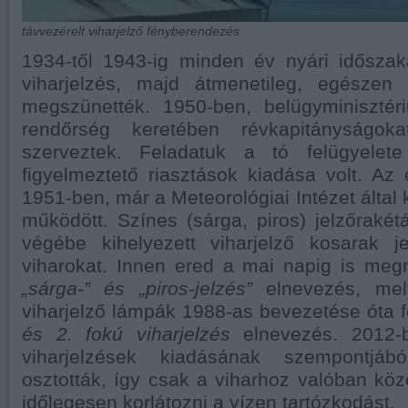
távvezérelt viharjelző fényberendezés
1934-től 1943-ig minden év nyári idősz
viharjelzés, majd átmenetileg, egészen
megszünették. 1950-ben, belügyminisztér
rendőrség keretében révkapitányságok
szerveztek. Feladatuk a tó felügyelet
figyelmeztető riasztások kiadása volt. Az
1951-ben, már a Meteorológiai Intézet által 
működött. Színes (sárga, piros) jelzőrakétá
végébe kihelyezett viharjelző kosarak j
viharokat. Innen ered a mai napig is meg
„sárga-” és „piros-jelzés”
elnevezés, mely
viharjelző lámpák 1988-as bevezetése óta f
és 2. fokú viharjelzés
elnevezés. 2012-
viharjelzések kiadásának szempontjá
osztották, így csak a viharhoz valóban köze
időlegesen korlátozni a vízen tartózkodást.