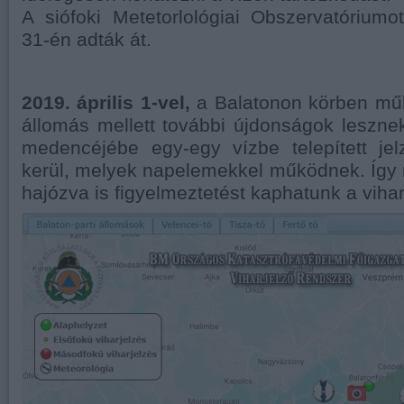
A siófoki Metetorlológiai Obszervatórium
31-én adták át.
2019. április 1-vel,
a Balatonon körben műk
állomás mellett további újdonságok leszn
medencéjébe egy-egy vízbe telepített je
kerül, melyek napelemekkel működnek. Így
hajózva is figyelmeztetést kaphatunk a vihar