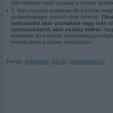
500 méteren belül szabad a vízben tartóz
2. fokú riasztás esetében 60 km/órát meg
szélerősséggel érkező vihar érkezik.
Tilo
tartózkodni akár csónakkal vagy más ví
sporteszközzel, akár eszköz nélkül.
Nag
esetében 80 km/órás szélerősségig megfe
mellett lehet a vízben tartózkodni.
Forrás:
Wikipédia
,
RSOE
,
Likebalaton.hu