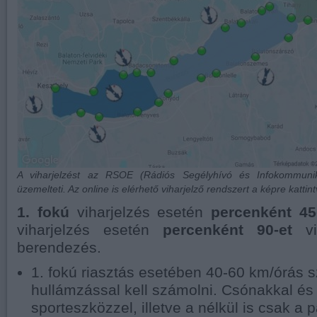
A viharjelzést az RSOE (Rádiós Segélyhívó és Infokommuni
üzemelteti. Az online is elérhető viharjelző rendszert a képre kattintv
1. fokú
viharjelzés esetén
percenként 45
viharjelzés esetén
percenként 90-et
v
berendezés.
1. fokú riasztás esetében 40-60 km/órás sz
hullámzással kell számolni. Csónakkal és
sporteszközzel, illetve a nélkül is csak a p