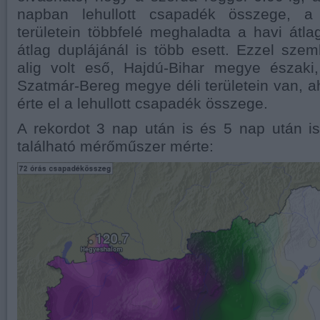
napban lehullott csapadék összege, a
területein többfelé meghaladta a havi átla
átlag duplájánál is több esett. Ezzel sze
alig volt eső, Hajdú-Bihar megye északi,
Szatmár-Bereg megye déli területein van, 
érte el a lehullott csapadék összege.
A rekordot 3 nap után is és 5 nap után 
található mérőműszer mérte: