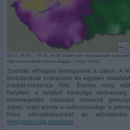
08.31. 06:00 – 09.05. 06:00 között mért legmagasabb csapa
főbb automatáinak mérése alapján. Forrás: OMSZ
Szerdán elhagyta térségünket a ciklon. A 
fordulásával szárazabb és egyben stabilab
Kárpát-medence fölé. Eleinte még előf
helyben, a talajból kipárolgó nedvesség,
felmelegedés hatására növekvő gomolyfe
zápor, majd ennek a valószínűsége is jelent
Friss előrejelzésünket az előrejelzési
Magyarország részletes