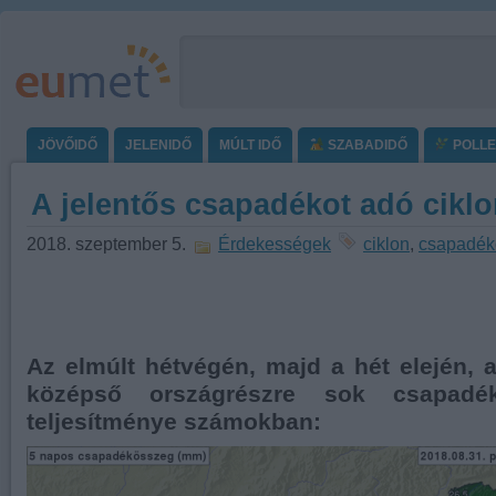
JÖVŐIDŐ
JELENIDŐ
MÚLT IDŐ
SZABADIDŐ
POLL
A jelentős csapadékot adó cikl
2018. szeptember 5.
Érdekességek
ciklon
,
csapadék
Az elmúlt hétvégén, majd a hét elején, 
középső országrészre sok csapadé
teljesítménye számokban: