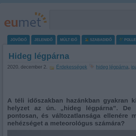
JÖVŐIDŐ
JELENIDŐ
MÚLT IDŐ
SZABADIDŐ
POLL
Hideg légpárna
2020. december 2.
Érdekességek
hideg légpárna
,
ip
A téli időszakban hazánkban gyakran ki
helyzet az ún. „hideg légpárna”. De 
pontosan, és változatlansága ellenére m
nehézséget a meteorológus számára?