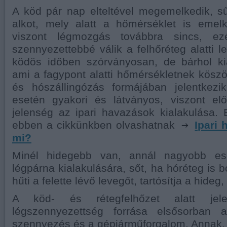
A köd pár nap elteltével megemelkedik, sű
alkot, mely alatt a hőmérséklet is emelk
viszont légmozgás továbbra sincs, ez
szennyezettebbé válik a felhőréteg alatti 
ködös időben szórványosan, de bárhol kia
ami a fagypont alatti hőmérsékletnek kös
és hószállingózás formájában jelentkezi
esetén gyakori és látványos, viszont el
jelenség az ipari havazások kialakulása. E
ebben a cikkünkben olvashatnak
Ipari
mi?
Minél hidegebb van, annál nagyobb es
légpárna kialakulására, sőt, ha hóréteg is bo
hűti a felette lévő levegőt, tartósítja a hideg
A köd- és rétegfelhőzet alatt jel
légszennyezettség forrása elsősorban a
szennyezés és a gépjárműforgalom. Annak,