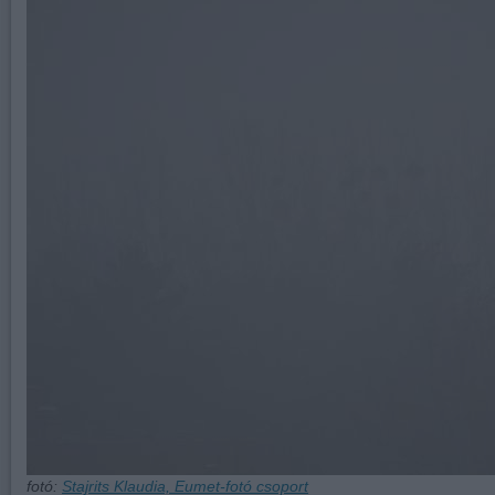
fotó:
Stajrits Klaudia, Eumet-fotó csoport