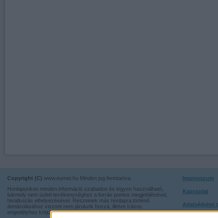
Copyright (C)
www.eumet.hu Minden jog fenntartva.
Impresszum
Honlapunkon minden információ szabadon és ingyen használható,
Kapcsolat
bármely nem üzleti tevékenységhez a forrás pontos megjelölésével,
hivatkozás elhelyezésével. Részeinek más honlapra történő
Adatvédelmi t
átmásolásához viszont nem járulunk hozzá, illetve írásos
engedélyhez kötjük.