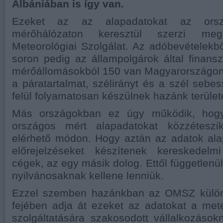
Albániában is így van.
Ezeket az az alapadatokat az orszá
mérőhálózaton keresztül szerzi m
Meteorológiai Szolgálat. Az adóbevételekb
soron pedig az állampolgárok által finansz
mérőállomásokból 150 van Magyarországon.
a páratartalmat, szélirányt és a szél sebe
felül folyamatosan készülnek hazánk terület
Más országokban ez úgy működik, hogy
országos mért alapadatokat közzéteszi
elérhető módon. Hogy aztán az adatok ala
előrejelzéseket készítenek kereskedelm
cégek, az egy másik dolog. Ettől függetlenü
nyilvánosaknak kellene lenniük.
Ezzel szemben hazánkban az OMSZ külön 
fejében adja át ezeket az adatokat a mete
szolgáltatására szakosodott vállalkozások