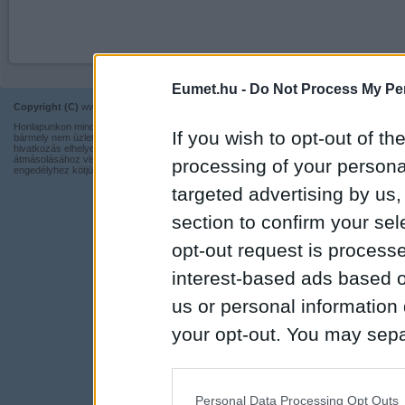
Eumet.hu -
Do Not Process My Per
Copyright (C)
www.eumet.hu Minden jog fenntartva.
Impresszum
Honlapunkon minden információ szabadon és ingyen használható,
Kapcsolat
If you wish to opt-out of the
bármely nem üzleti tevékenységhez a forrás pontos megjelölésével,
hivatkozás elhelyezésével. Részeinek más honlapra történő
Adatvédelmi t
átmásolásához viszont nem járulunk hozzá, illetve írásos
processing of your personal
engedélyhez kötjük.
targeted advertising by us
section to confirm your sel
opt-out request is proces
interest-based ads based o
us or personal information d
your opt-out. You may separ
disclosure of your personal
IAB’s list of downstream pa
Personal Data Processing Opt Outs