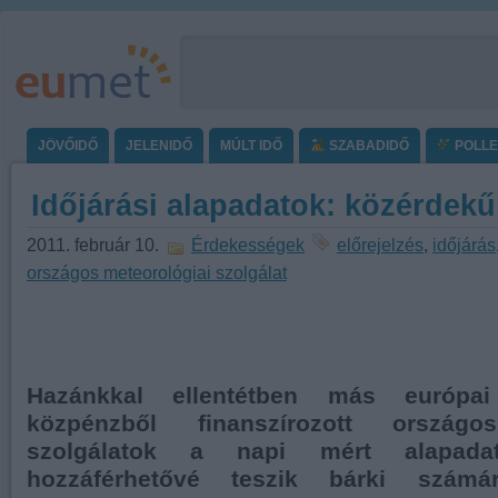
JÖVŐIDŐ
JELENIDŐ
MÚLT IDŐ
SZABADIDŐ
POLL
Időjárási alapadatok: közérdekű
2011. február 10.
Érdekességek
előrejelzés
,
időjárás
országos meteorológiai szolgálat
Hazánkkal ellentétben más európa
közpénzből finanszírozott országo
szolgálatok a napi mért alapada
hozzáférhetővé teszik bárki számá