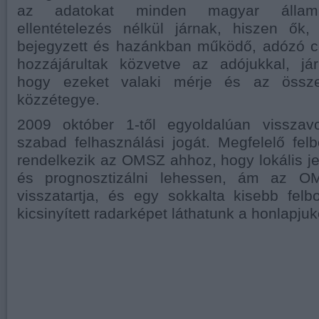
az adatokat minden magyar államp
ellentételezés nélkül járnak, hiszen ő
bejegyzett és hazánkban működő, adózó 
hozzájárultak közvetve az adójukkal, jár
hogy ezeket valaki mérje és az összeg
közzétegye.
2009 október 1-től egyoldalúan visszav
szabad felhasználási jogát. Megfelelő fel
rendelkezik az OMSZ ahhoz, hogy lokális jel
és prognosztizálni lehessen, ám az O
visszatartja, és egy sokkalta kisebb fel
kicsinyített radarképet láthatunk a honlapjuk