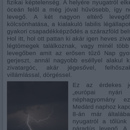
fizikai képtelenség. A helyére nyugatról el
óceán felől a még jóval hűvösebb, így 
levegő. A két nagyon eltérő levegőfa
kölcsönhatása, a kialakuló labilis légállap
gyakori csapadékképződés a szárazföld bel
Hol itt, hol ott pattan ki akár igen heves ziv
légtömegek találkoznak, vagy minél töb
levegőben amit az erősen tűző Nap gyor
gerjeszt, annál nagyobb eséllyel alakul 
zivatargóc, akár jégesővel, felhősza
villámlással, dörgéssel.
Ez az érdekes j
„európai nyár
néphagyomány ez
Medárd naphoz kapcs
8-án már általába
nyugatról a tőlünk
páradús levegő. A