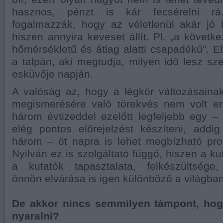
hasznos, pénzt is kár fecsérelni rá
fogalmazzák, hogy az véletlenül akár jó 
hiszen annyira keveset állít. Pl. „a követk
hőmérsékletű és átlag alatti csapadékú”. 
a talpán, aki megtudja, milyen idő lesz s
esküvője napján.
A valóság az, hogy a légkör változásaina
megismerésére való törekvés nem volt e
három évtizeddel ezelőtt legfeljebb egy – 
elég pontos előrejelzést készíteni, addi
három – öt napra is lehet megbízható progn
Nyilván ez is szolgáltató függő, hiszen a k
a kutatók tapasztalata, felkészültsége, 
önnön elvárása is igen különböző a világban
De akkor nincs semmilyen támpont, ho
nyaralni?