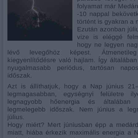
folyamat már Medárd
-10 nappal bekövet
történt is gyakran a 
Ezután azonban júli
vize is eléggé felm
hogy ne legyen nagy
lévő levegőhöz képest. Átmenetil
kiegyenlítődésre való hajlam. Így általába
nyugalmasabb periódus, tartósan napo
időszak.
Azt is állíthatjuk, hogy a Nap június 21-
legmagasabban, egységnyi felületre il
legnagyobb hőenergia és általáb
legmelegebb időszak. Nem június a le
július.
Hogy miért? Mert júniusban épp a medárd
miatt, hiába érkezik maximális energia a Na