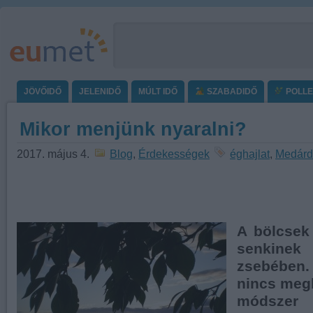
JÖVŐIDŐ
JELENIDŐ
MÚLT IDŐ
SZABADIDŐ
POLL
Mikor menjünk nyaralni?
2017. május 4.
Blog
,
Érdekességek
éghajlat
,
Medárd
A bölcsek
senkine
zsebében.
nincs meg
módszer 