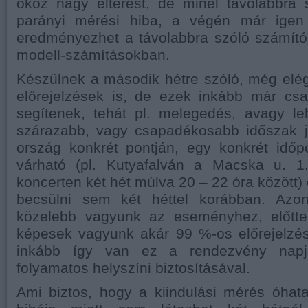
okoz nagy eltérést, de minél távolabbra 
parányi mérési hiba, a végén már igen 
eredményezhet a távolabbra szóló számító
modell-számításokban.
Készülnek a második hétre szóló, még elé
előrejelzések is, de ezek inkább már cs
segítenek, tehát pl. melegedés, avagy le
szárazabb, vagy csapadékosabb időszak 
ország konkrét pontján, egy konkrét időp
várható (pl. Kutyafalván a Macska u. 1. 
koncerten két hét múlva 20 – 22 óra között)
becsülni sem két héttel korábban. Azo
közelebb vagyunk az eseményhez, előtte
képesek vagyunk akár 99 %-os előrejelzés
inkább így van ez a rendezvény nap
folyamatos helyszíni biztosításával.
Ami biztos, hogy a kiindulási mérés óhata