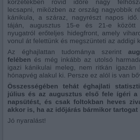
körzetekben rövid időre nagy felhősz
lecsapni, miközben az ország nagyobbik ré
kánikula, a száraz, nagyrészt napos id
táján, augusztus 15-e és 21-e között 
nyugatról erőteljes hidegfront, amely vihar
vonul át felettünk és megszünteti az addigi k
Az éghajlattan tudománya szerint
aug
felében
és még inkább az utolsó harmadá
igazi kánikulai meleg, nem ritkán igazán
hónapvég alakul ki. Persze ez alól is van bő
Összességében tehát éghajlati statiszt
július és az augusztus első fele ígéri a
napsütést, és csak foltokban heves ziv
akkor is, ha az időjárás bármikor tartoga
Jó nyaralást!