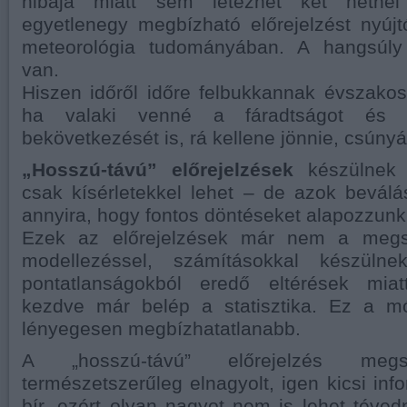
hibája miatt sem létezhet két hétnél
egyetlenegy megbízható előrejelzést nyú
meteorológia tudományában. A hangsúly
van.
Hiszen időről időre felbukkannak évszakos
ha valaki venné a fáradtságot és e
bekövetkezését is, rá kellene jönnie, csúnyá
„Hosszú-távú” előrejelzések
készülnek 
csak kísérletekkel lehet – de azok bevál
annyira, hogy fontos döntéseket alapozzunk 
Ezek az előrejelzések már nem a megs
modellezéssel, számításokkal készüln
pontatlanságokból eredő eltérések mi
kezdve már belép a statisztika. Ez a m
lényegesen megbízhatatlanabb.
A „hosszú-távú” előrejelzés meg
természetszerűleg elnagyolt, igen kicsi inf
bír, ezért olyan nagyot nem is lehet téved