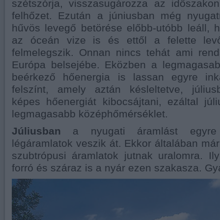
szétszórja, visszasugározza az időszak
felhőzet. Ezután a júniusban még nyugat
hűvös levegő betörése előbb-utóbb leáll, h
az óceán vize is és ettől a felette le
felmelegszik. Onnan nincs tehát ami rend
Európa belsejébe. Eközben a legmagasab
beérkező hőenergia is lassan egyre ink
felszínt, amely aztán késleltetve, júliu
képes hőenergiát kibocsájtani, ezáltal júl
legmagasabb középhőmérséklet.
Júliusban
a nyugati áramlást egyre
légáramlatok veszik át. Ekkor általában már
szubtrópusi áramlatok jutnak uralomra. Il
forró és száraz is a nyár ezen szakasza. Gya