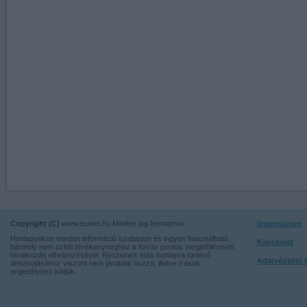
Copyright (C)
www.eumet.hu Minden jog fenntartva.
Impresszum
Honlapunkon minden információ szabadon és ingyen használható,
Kapcsolat
bármely nem üzleti tevékenységhez a forrás pontos megjelölésével,
hivatkozás elhelyezésével. Részeinek más honlapra történő
Adatvédelmi t
átmásolásához viszont nem járulunk hozzá, illetve írásos
engedélyhez kötjük.