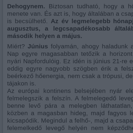
Dehogynem.
Biztosan tudható, hogy a h
menete van. És azt is, hogy általában a cs
is becsülhető.
Az év legmelegebb hónapja
augusztus, a legcsapadékosabb általá
második helyen a május.
Miért?
Június
folyamán, ahogy haladunk a
Nap egyre magasabban tetőzik a horizont 
nyári Napfordulóig. Ez idén is június 21-re 
eddig egyre nagyobb szögben érik a felsz
beérkező hőenergia, nem csak a trópusi, de
tájakon is.
Az európai kontinens belsejében nyár el
felmelegszik a felszín. A felmelegedő leve
benne levő pára a melegben láthatatlan
közben a magasban hideg, majd fagyos l
kicsapódik. Megindul a felhő-, majd a csap
felemelkedő levegő helyén nem képződhe