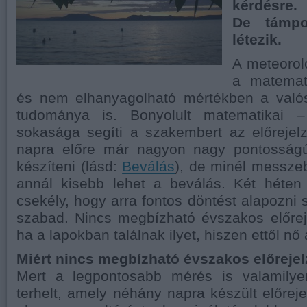
kérdésre.
De támpo
létezik.
A meteorol
a matemati
és nem elhanyagolható mértékben a való
tudománya is. Bonyolult matematikai – 
sokasága segíti a szakembert az előrejel
napra előre már nagyon nagy pontosságú
készíteni (lásd:
Beválás
), de minél messze
annál kisebb lehet a beválás. Két héten
csekély, hogy arra fontos döntést alapoz
szabad. Nincs megbízható évszakos előrej
ha a lapokban találnak ilyet, hiszen ettől nő
Miért nincs megbízható évszakos előreje
Mert a legpontosabb mérés is valamilye
terhelt, amely néhány napra készült előr