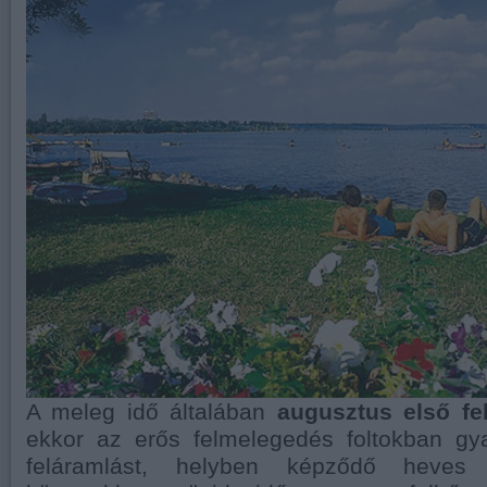
A meleg idő általában
augusztus első fe
ekkor az erős felmelegedés foltokban g
feláramlást, helyben képződő heves h