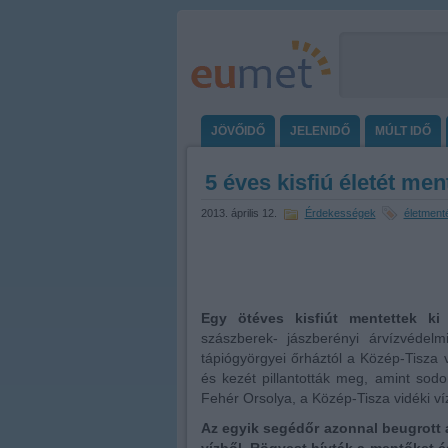
JÖVŐIDŐ
JELENIDŐ
MÚLT IDŐ
5 éves kisfiú életét me
2013. április 12.
Érdekességek
életment
Egy ötéves kisfiút mentettek ki
szászberek- jászberényi árvízvédel
tápiógyörgyei őrháztól a Közép-Tisza 
és kezét pillantották meg, amint sodo
Fehér Orsolya, a Közép-Tisza vidéki v
Az egyik segédőr azonnal beugrott a 