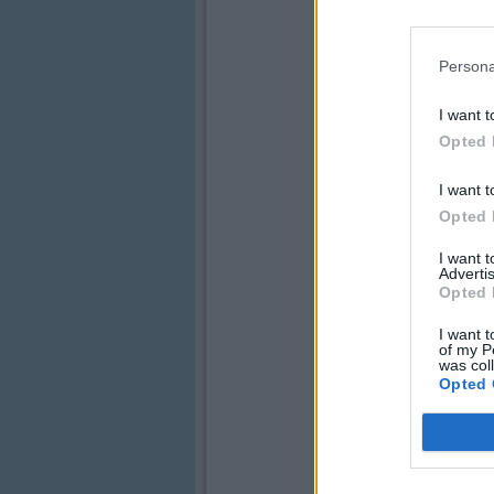
Persona
I want t
Opted 
I want t
Opted 
I want 
Advertis
Opted 
I want t
of my P
was col
Opted 