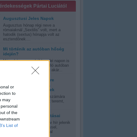
 érdekességek Pártai Luciától
Augusztusi Jeles Napok
Augusztus hónap régi neve a
rómaiaknál „Sextilis” volt, mert a
hatodik (sextus) hónapja volt az
esztendőnek....
Mi történik az autóban hőség
idején?
Még akár egy enyhébb nyári napon is
veszélyes lehet a napon álló autóban
ülni, kánikula esetén pedig akár...
Tanácsok hőség esetére
várandós anyukáknak,
sonal or
kisgyermekes szülőknek
ection to
A nyári kánikula mindenki számára
ou may
olyan időjárási környezetet teremt,
errán, vagy szubtrópusi,...
 personal
out of the
A napfény jótékony hatásai
 downstream
Oly sok riasztás és negatív hír jelenik
B’s List of
meg manapság a napsütéssel,
napfénnyel, UV-sugrázással
kapcsolatban,...