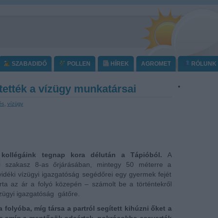
SZABADIDŐ
POLLEN
HÍREK
AGROMET
RÓLUNK
ntették a vízügy munkatársai
és
,
vízügy
 kollégáink tegnap kora délután a Tápióból.
A
mi szakasz 8-as őrjárásában, mintegy 50 méterre a
vidéki vízügyi igazgatóság segédőrei egy gyermek fejét
rta az ár a folyó közepén – számolt be a történtekről
ízügyi igazgatóság gátőre.
folyóba, míg társa a partról segített kihúzni őket a