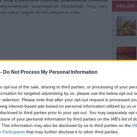
és amíg a mentősök odaértek, pokrócokba csavarták
Aktuális
lekjelenlétének, bátorságának köszönhető, hogy nem
rek mikor, hogyan és hol pottyant a vízbe.
 -
Do Not Process My Personal Information
to opt-out of the sale, sharing to third parties, or processing of your per
formation for targeted advertising by us, please use the below opt-out s
r selection. Please note that after your opt-out request is processed y
mintha medit
eing interest-based ads based on personal information utilized by us or
disclosed to third parties prior to your opt-out. You may separately opt-
losure of your personal information by third parties on the IAB’s list of
. This information may also be disclosed by us to third parties on the
IA
Participants
that may further disclose it to other third parties.