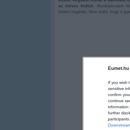
vízből. Rögvest hívták a mentőket 
az ötéves kisfiút.
Munkatársaink lé
történt tragédia. Nem tudni, hogy a gye
Eumet.hu
If you wish 
sensitive in
confirm you
continue se
information 
further disc
participants
Downstream 