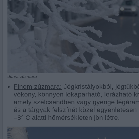
durva zúzmara
Finom zúzmara:
Jégkristályokból, jégtűkbő
vékony, könnyen lekaparható, lerázható kr
amely szélcsendben vagy gyenge légáram
és a tárgyak felszínét közel egyenletesen 
–8° C alatti hőmérsékleten jön létre.