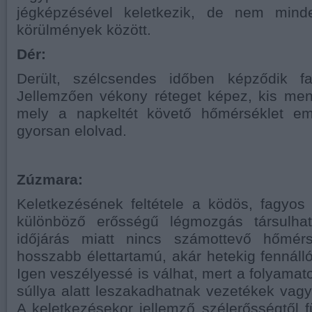
jégképzésével keletkezik, de nem mind
körülmények között.
Dér:
Derült, szélcsendes időben képződik fa
Jellemzően vékony réteget képez, kis men
mely a napkeltét követő hőmérséklet em
gyorsan elolvad.
Zúzmara:
Keletkezésének feltétele a ködös, fagyos
különböző erősségű légmozgás társulha
időjárás miatt nincs számottevő hőmérs
hosszabb élettartamú, akár hetekig fennálló
Igen veszélyessé is válhat, mert a folyama
súllya alatt leszakadhatnak vezetékek vag
A keletkezésekor jellemző szélerősségtől