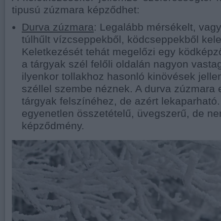
tipusú zúzmara képződhet:
Durva zúzmara
: Legalább mérsékelt, vagy
túlhűlt vízcseppekből, ködcseppekből kele
Keletkezését tehát megelőzi egy ködképz
a tárgyak szél felőli oldalán nagyon vast
ilyenkor tollakhoz hasonló kinövések jell
széllel szembe néznek. A durva zúzmara 
tárgyak felszínéhez, de azért lekaparható
egyenetlen összetételű, üvegszerű, de ne
képződmény.