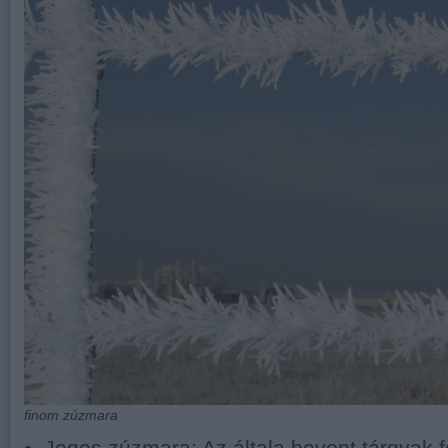
finom zúzmara
Jeges zúzmara
: Az általa bevont tárgyak