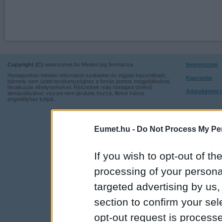
Copyright (C)
www.eumet.hu Minden jog fenntartva.
Impresszum
Honlapunkon minden információ szabadon és ingyen használható,
Kapcsolat
bármely nem üzleti tevékenységhez a forrás pontos megjelölésével,
hivatkozás elhelyezésével. Részeinek más honlapra történő
Adatvédelmi t
átmásolásához viszont nem járulunk hozzá, illetve írásos
engedélyhez kötjük.
Eumet.hu -
Do Not Process My Per
If you wish to opt-out of the
processing of your personal
targeted advertising by us
section to confirm your sel
opt-out request is proces