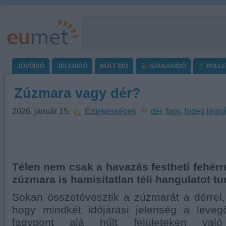
JÖVŐIDŐ
JELENIDŐ
MÚLT IDŐ
SZABADIDŐ
POLL
Zúzmara vagy dér?
2026. január 15.
Érdekességek
dér
,
fagy
,
hideg légp
Télen nem csak a havazás festheti fehérr
zúzmara is hamisítatlan téli hangulatot tu
Sokan összetévesztik a zúzmarát a dérrel,
hogy mindkét időjárási jelenség a leveg
fagypont alá hűlt felületeken való