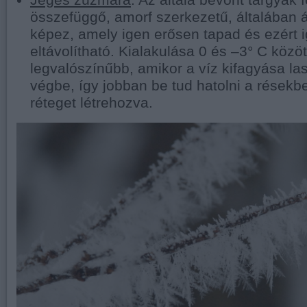
összefüggő, amorf szerkezetű, általában á
képez, amely igen erősen tapad és ezért
eltávolítható. Kialakulása 0 és –3° C közöt
legvalószínűbb, amikor a víz kifagyása 
végbe, így jobban be tud hatolni a résekb
réteget létrehozva.