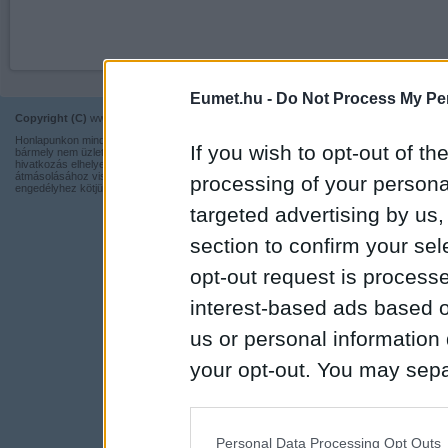
Eumet.hu -
Do Not Process My Per
Copyright (C)
www.eumet.hu Minden jog fenntartva.
Impresszum
Honlapunkon minden információ szabadon és ingyen használható,
Kapcsolat
If you wish to opt-out of the
bármely nem üzleti tevékenységhez a forrás pontos megjelölésével,
hivatkozás elhelyezésével. Részeinek más honlapra történő
Adatvédelmi t
átmásolásához viszont nem járulunk hozzá, illetve írásos
processing of your personal
engedélyhez kötjük.
targeted advertising by us
section to confirm your sel
opt-out request is proces
interest-based ads based o
us or personal information d
your opt-out. You may separ
disclosure of your personal
IAB’s list of downstream pa
Personal Data Processing Opt Outs