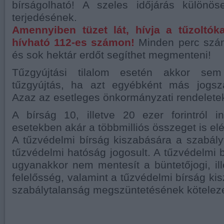
bírságolható! A szeles időjárás különö
terjedésének.
Amennyiben tüzet lát, hívja a tűzoltók
hívható 112-es számon!
Minden perc szám
és sok hektár erdőt segíthet megmenteni!
Tűzgyújtási tilalom esetén akkor se
tűzgyújtás, ha azt egyébként más jogsz
Azaz az esetleges önkormányzati rendeletek 
A bírság 10, illetve 20 ezer forintról i
esetekben akár a többmilliós összeget is elé
A tűzvédelmi bírság kiszabására a szabály
tűzvédelmi hatóság jogosult. A tűzvédelmi 
ugyanakkor nem mentesít a büntetőjogi, ille
felelősség, valamint a tűzvédelmi bírság ki
szabálytalanság megszüntetésének köteleze