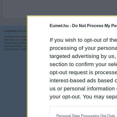
Eumet.hu -
Do Not Process My Per
Copyright (C)
www.eumet.hu Minden jog fenntartva.
Impresszum
Honlapunkon minden információ szabadon és ingyen használható,
Kapcsolat
If you wish to opt-out of the
bármely nem üzleti tevékenységhez a forrás pontos megjelölésével,
hivatkozás elhelyezésével. Részeinek más honlapra történő
Adatvédelmi t
átmásolásához viszont nem járulunk hozzá, illetve írásos
processing of your personal
engedélyhez kötjük.
targeted advertising by us
section to confirm your sel
opt-out request is proces
interest-based ads based o
us or personal information d
your opt-out. You may separ
disclosure of your personal
IAB’s list of downstream pa
Personal Data Processing Opt Outs