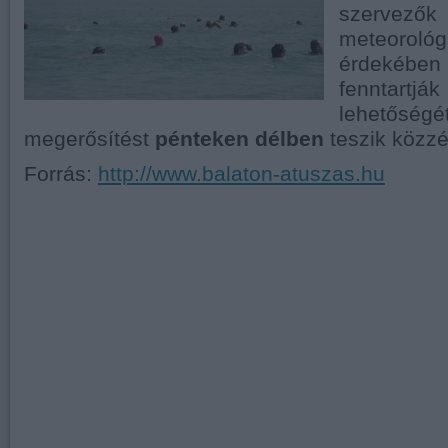
szervezők
meteoroló
érdeké
fenntartj
lehetőség
megerősítést
pénteken délben
teszik közzé
Forrás:
http://www.balaton-atuszas.hu