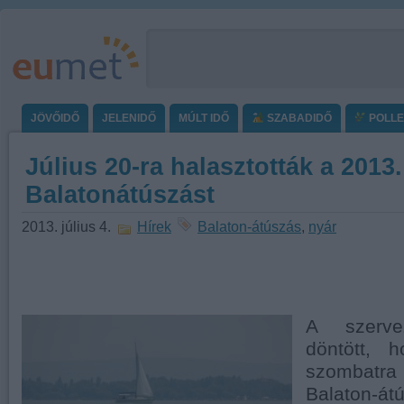
JÖVŐIDŐ
JELENIDŐ
MÚLT IDŐ
SZABADIDŐ
POLL
Július 20-ra halasztották a 2013.
Balatonátúszást
2013. július 4.
Hírek
Balaton-átúszás
,
nyár
A szerve
döntött, h
szombatr
Balaton