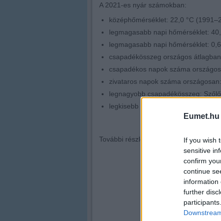
A 2021-es nyár számokban:
középhőmérséklet: 22,0 °C (1991–20
legmagasabb napi hőmérséklet: 40,2 
legmagasabb napi hőmérséklet: 0,6 °
csapadékösszeg országos átlagban
csapadékos napok száma országosan
zivataros napok száma országosan: 
legnagyobb csapadékösszeg: Szől
legkisebb csapadékösszeg: Csárda
Eumet.hu
További részletek találhatóak az Orsz
If you wish 
sensitive in
confirm you
continue se
information 
further disc
participants
Downstream 