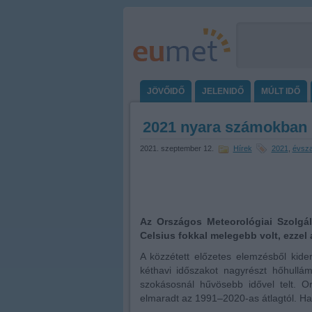
JÖVŐIDŐ
JELENIDŐ
MÚLT IDŐ
2021 nyara számokban
2021. szeptember 12.
Hírek
2021
,
évsz
Az Országos Meteorológiai Szolgál
Celsius fokkal melegebb volt, ezzel 
A közzétett előzetes elemzésből kide
kéthavi időszakot nagyrészt hőhull
szokásosnál hűvösebb idővel telt. O
elmaradt az 1991–2020-as átlagtól. Ha