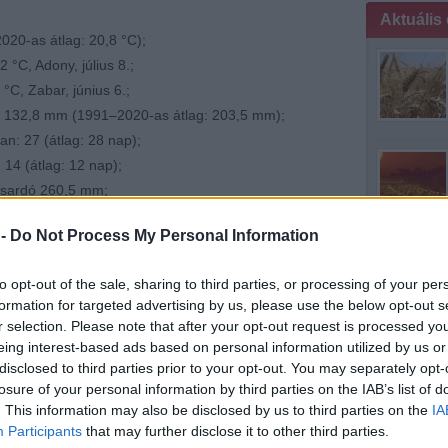
Aktuális
20-as átlag: 20,8 °C);
°C, Adony, július 8.;
C, Zabar, június 6.;
 132,8 mm (1991–2020-as átlag: 203,5 mm);
: 27 (átlag: 28 nap);
14 (átlag: 12 nap);
ősardó 260,5 mm;
szállás 55,9 mm
 -
Do Not Process My Personal Information
ágos Meteorológiai Szolgálat elemzésében:
www.met.hu
to opt-out of the sale, sharing to third parties, or processing of your per
formation for targeted advertising by us, please use the below opt-out s
r selection. Please note that after your opt-out request is processed y
mintha medit
eing interest-based ads based on personal information utilized by us or
disclosed to third parties prior to your opt-out. You may separately opt-
losure of your personal information by third parties on the IAB’s list of
. This information may also be disclosed by us to third parties on the
IA
Participants
that may further disclose it to other third parties.