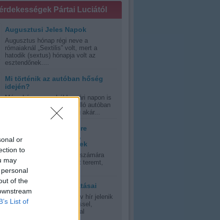
 érdekességek Pártai Luciától
Augusztusi Jeles Napok
Augusztus hónap régi neve a
rómaiaknál „Sextilis” volt, mert a
hatodik (sextus) hónapja volt az
esztendőnek....
Mi történik az autóban hőség
idején?
Még akár egy enyhébb nyári napon is
veszélyes lehet a napon álló autóban
ülni, kánikula esetén pedig akár...
Tanácsok hőség esetére
várandós anyukáknak,
sonal or
kisgyermekes szülőknek
ection to
A nyári kánikula mindenki számára
ou may
olyan időjárási környezetet teremt,
errán, vagy szubtrópusi,...
 personal
out of the
A napfény jótékony hatásai
 downstream
Oly sok riasztás és negatív hír jelenik
B’s List of
meg manapság a napsütéssel,
napfénnyel, UV-sugrázással
kapcsolatban,...