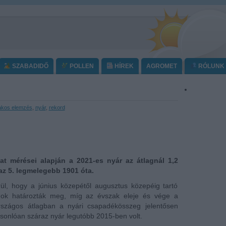
SZABADIDŐ
POLLEN
HÍREK
AGROMET
RÓLUNK
akos elemzés
,
nyár
,
rekord
at mérései alapján a 2021-es nyár az átlagnál 1,2
az 5. legmelegebb 1901 óta.
rül, hogy a június közepétől augusztus közepéig tartó
ámok határozták meg, míg az évszak eleje és vége a
rszágos átlagban a nyári csapadékösszeg jelentősen
sonlóan száraz nyár legutóbb 2015-ben volt.