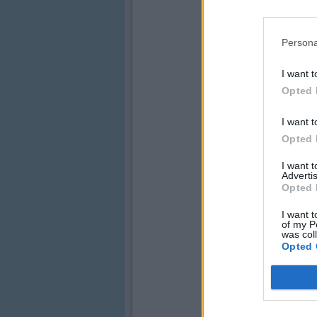
Persona
I want t
Opted 
I want t
Opted 
I want 
Advertis
Opted 
I want t
of my P
was col
Opted 