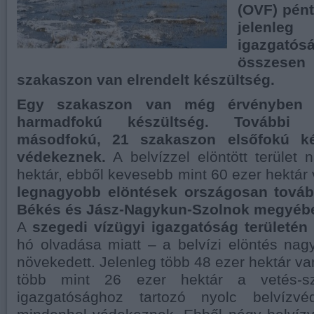
(OVF) pént
jelenle
igazgató
összesen 
szakaszon van elrendelt készültség.
Egy szakaszon van még érvényben 
harmadfokú készültség. További 
másodfokú, 21 szakaszon elsőfokú kés
védekeznek.
A belvízzel elöntött terület
hektár, ebből kevesebb mint 60 ezer hektár
legnagyobb elöntések országosan továb
Békés és Jász-Nagykun-Szolnok megyéb
A
szegedi vízügyi igazgatóság területén
hó olvadása miatt – a belvízi elöntés na
növekedett. Jelenleg több 48 ezer hektár van
több mint 26 ezer hektár a vetés-sz
igazgatósághoz tartozó nyolc belvízvé