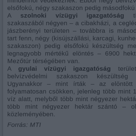
mindenhol védekeznek. Ebből négy belvíz
elsőfokú, négy szakaszon pedig másodfokú 
A
szolnoki vízügyi igazgatóság
tíz
szakaszából négyen – a cibakházi, a cegléd
jászberényi területen – továbbra is máso
tart fenn, négy (kisújszállási, karcagi, kunh
szakaszon) pedig elsőfokú készültség mel
legnagyobb mértékű elöntés – 6900 hektá
Mezőtúr térségében van.
A
gyulai vízügyi igazgatóság
terüle
belvízvédelmi szakaszon készültség
Ugyanakkor – mint írták – az elöntött 
folyamatosan csökken, jelenleg több mint 
víz alatt, melyből több mint négyezer hektá
több mint négyezer hektár szántó – o
közleményében.
Forrás: MTI