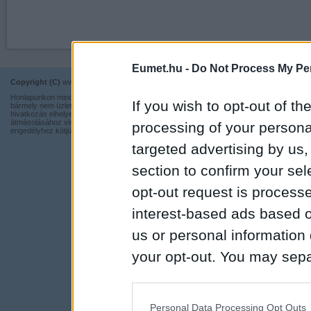
Eumet.hu -
Do Not Process My Per
Copyright (C)
www.eumet.hu Minden jog fenntartva.
Impresszum
Honlapunkon minden információ szabadon és ingyen használható,
Kapcsolat
If you wish to opt-out of the
bármely nem üzleti tevékenységhez a forrás pontos megjelölésével,
hivatkozás elhelyezésével. Részeinek más honlapra történő
Adatvédelmi t
átmásolásához viszont nem járulunk hozzá, illetve írásos
processing of your personal
engedélyhez kötjük.
targeted advertising by us
section to confirm your sel
opt-out request is proces
interest-based ads based o
us or personal information d
your opt-out. You may separ
disclosure of your personal
IAB’s list of downstream pa
Personal Data Processing Opt Outs