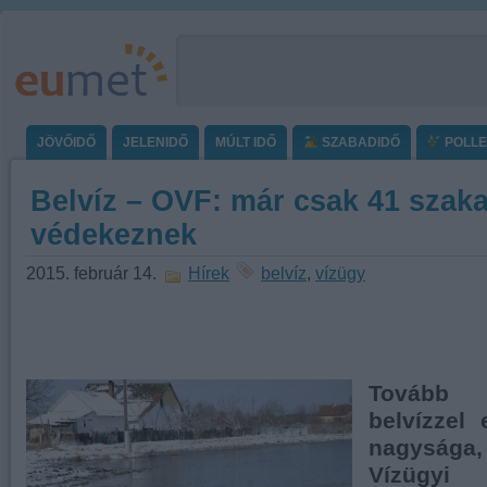
JÖVŐIDŐ
JELENIDŐ
MÚLT IDŐ
SZABADIDŐ
POLL
Belvíz – OVF: már csak 41 szak
védekeznek
2015. február 14.
Hírek
belvíz
,
vízügy
Tovább
belvízzel 
nagysága
Vízügyi 