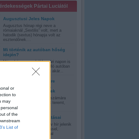
 érdekességek Pártai Luciától
Augusztusi Jeles Napok
Augusztus hónap régi neve a
rómaiaknál „Sextilis” volt, mert a
hatodik (sextus) hónapja volt az
esztendőnek....
Mi történik az autóban hőség
idején?
Még akár egy enyhébb nyári napon is
veszélyes lehet a napon álló autóban
ülni, kánikula esetén pedig akár...
Tanácsok hőség esetére
várandós anyukáknak,
sonal or
kisgyermekes szülőknek
ection to
A nyári kánikula mindenki számára
ou may
olyan időjárási környezetet teremt,
errán, vagy szubtrópusi,...
 personal
out of the
A napfény jótékony hatásai
 downstream
Oly sok riasztás és negatív hír jelenik
B’s List of
meg manapság a napsütéssel,
napfénnyel, UV-sugrázással
kapcsolatban,...