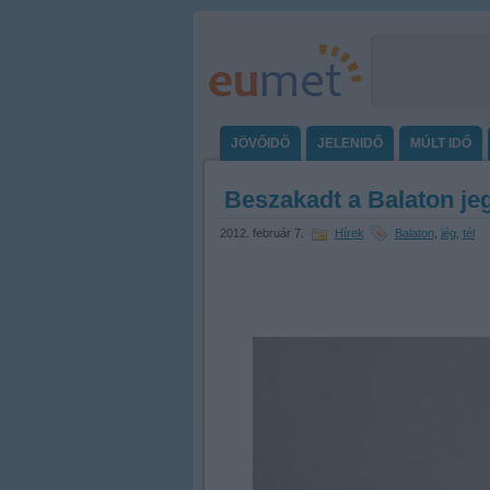
JÖVŐIDŐ
JELENIDŐ
MÚLT IDŐ
Beszakadt a Balaton jege
2012. február 7.
Hírek
Balaton
,
jég
,
tél