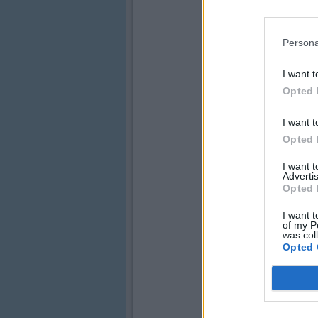
Persona
I want t
Opted 
I want t
Opted 
I want 
Advertis
Opted 
I want t
of my P
was col
Opted 