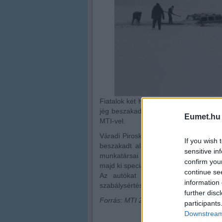
Fiatalok két Hummer terepjáróval ment
jég beszakadt alattuk – közölte a bal
Eumet.hu
MTI-vel.
Váradi Piroska elmondta: a két autóba
If you wish 
beszakadt alattuk. A fiatalok a part
sensitive in
munkatársai szállították őket meleg he
confirm you
majd ki speciális eszközökkel.
continue se
Az autókat vezető két fiatal elle
information 
szabálysértési eljárás indul.
further disc
Forrás: MTI 2012. február 7., kedd 12:
participants
Downstream 