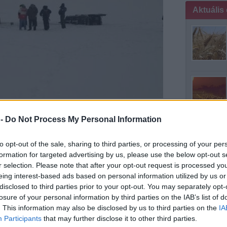
Aktuális
ek a Balaton jegére, és a balatonakarattyai strandnál a
atonalmádi rendőrkapitányság hivatalvezetője kedden az
 -
Do Not Process My Personal Information
n összesen hét, húsz év körüli fiatal ült, amikor a jég
to opt-out of the sale, sharing to third parties, or processing of your per
ra evickéltek, majd a balatonalmádi rendőrkapitányság
formation for targeted advertising by us, please use the below opt-out s
lyre. A terepjárókat egy balatonfűzfői vállalkozó húzza
r selection. Please note that after your opt-out request is processed y
mintha medit
eing interest-based ads based on personal information utilized by us or
n jégen tartózkodás szabályainak megszegése miatt
disclosed to third parties prior to your opt-out. You may separately opt-
losure of your personal information by third parties on the IAB’s list of
04
. This information may also be disclosed by us to third parties on the
IA
Participants
that may further disclose it to other third parties.