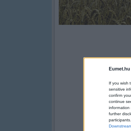
Eumet.hu
If you wish 
sensitive in
confirm you
continue se
information 
further disc
participants
Downstream 