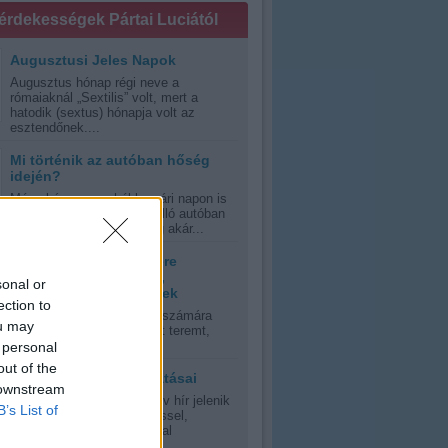
 érdekességek Pártai Luciától
Augusztusi Jeles Napok
Augusztus hónap régi neve a
rómaiaknál „Sextilis” volt, mert a
hatodik (sextus) hónapja volt az
esztendőnek....
Mi történik az autóban hőség
idején?
Még akár egy enyhébb nyári napon is
veszélyes lehet a napon álló autóban
ülni, kánikula esetén pedig akár...
Tanácsok hőség esetére
várandós anyukáknak,
sonal or
kisgyermekes szülőknek
ection to
A nyári kánikula mindenki számára
ou may
olyan időjárási környezetet teremt,
errán, vagy szubtrópusi,...
 personal
out of the
A napfény jótékony hatásai
 downstream
Oly sok riasztás és negatív hír jelenik
B’s List of
meg manapság a napsütéssel,
napfénnyel, UV-sugrázással
kapcsolatban,...