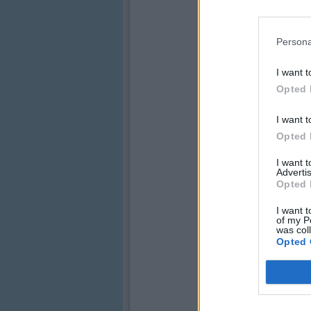
Persona
I want t
Opted 
I want t
Opted 
I want 
Advertis
Opted 
I want t
of my P
was col
Opted 