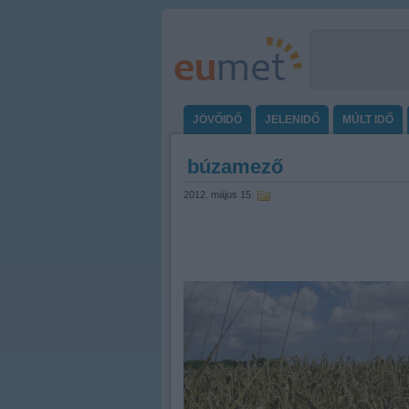
JÖVŐIDŐ
JELENIDŐ
MÚLT IDŐ
búzamező
2012. május 15.