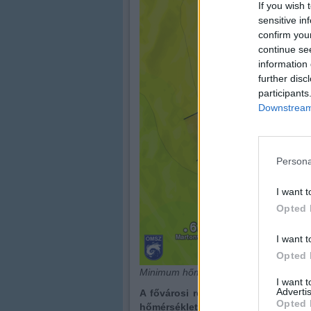
If you wish 
sensitive in
confirm you
continue se
information 
further disc
participants
Downstream 
Persona
I want t
Opted 
I want t
Opted 
Minimum hőmérséklet 2019.10.21. 19:0
I want 
Advertis
A fővárosi rekord is megdőlt a Já
Opted 
hőmérséklet.
Az előző budapesti le