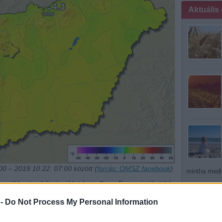
Aktuális
0 – 2019.10.22. 07:00 között (
forrás: OMSZ facebook
)
mintha medit
g
csökkent a hőmérséklet hajnalban. Ez az érték több,
az eddigi rekord, amelyet 1981-ben Makón mértek: 15.1
 -
Do Not Process My Personal Information