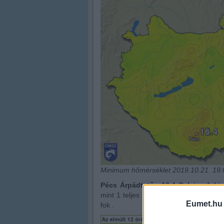
Minimum hőmérséklet 2019.10.21. 19:0
Pécs Árpádtetőn 16.4 Celsius foki
mint 1 teljes fokkal magasabb, mint 
Eumet.hu
fok .