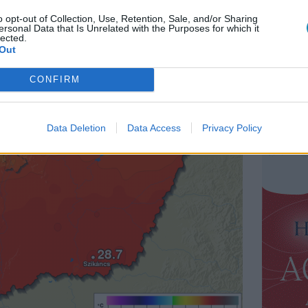
o opt-out of Collection, Use, Retention, Sale, and/or Sharing
ersonal Data that Is Unrelated with the Purposes for which it
et rekordja: 2,5 C fokkal dőlt meg!
lected.
Out
CONFIRM
Data Deletion
Data Access
Privacy Policy