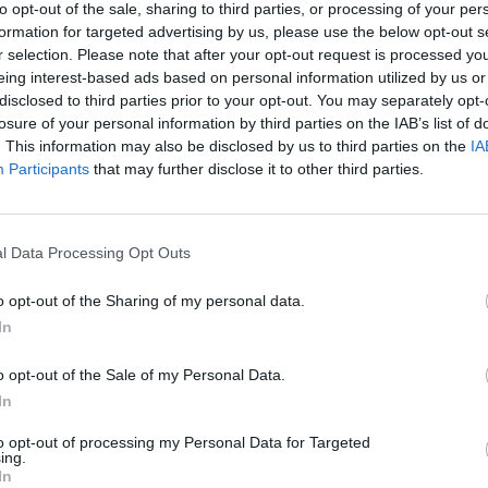
to opt-out of the sale, sharing to third parties, or processing of your per
formation for targeted advertising by us, please use the below opt-out s
r selection. Please note that after your opt-out request is processed y
eing interest-based ads based on personal information utilized by us or
disclosed to third parties prior to your opt-out. You may separately opt-
losure of your personal information by third parties on the IAB’s list of
. This information may also be disclosed by us to third parties on the
IA
Participants
that may further disclose it to other third parties.
l Data Processing Opt Outs
o opt-out of the Sharing of my personal data.
In
o opt-out of the Sale of my Personal Data.
In
0 – 2019.10.22. 07:00 között (
forrás: OMSZ facebook
)
to opt-out of processing my Personal Data for Targeted
ing.
nos-hegyen ugyanis csupán 14.4 fokig csökkent a
In
gmagasabb minimum 13.9 fok volt, amelyet 1981-ben