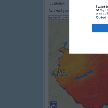
rögzítettek.
I want t
of my P
Az országos napi maximum-hőmérsékl
was col
Opted 