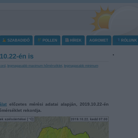
SZABADIDŐ
POLLEN
HÍREK
AGROMET
RÓLUNK
10.22-én is
kord
,
legmagasabb maximum hőmérséklet
,
legmagasabb minimum
lat
előzetes mérési adatai alapján, 2019.10.22-én
érséklet rekordja.