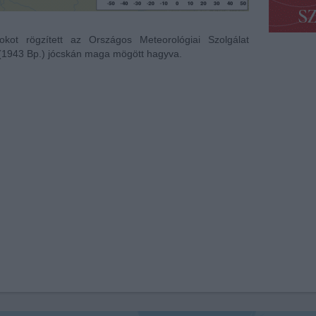
kot rögzített az Országos Meteorológiai Szolgálat
 (194
3 Bp.)
jócskán maga mögött hagyva.