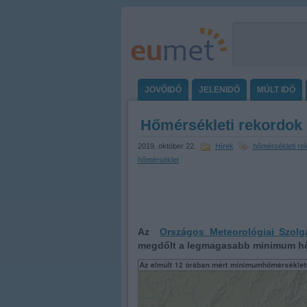
JÖVŐIDŐ
JELENIDŐ
MÚLT IDŐ
Hőmérsékleti rekordok 
2019. október 22.
Hírek
hőmérsékleti re
hőmérséklet
Az
Országos Meteorológiai Szolgá
megdőlt a legmagasabb minimum hőm