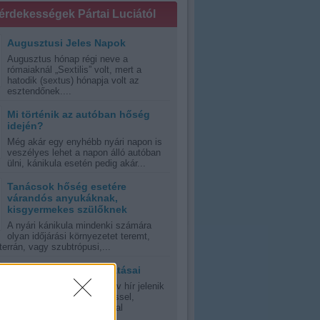
 érdekességek Pártai Luciától
Augusztusi Jeles Napok
Augusztus hónap régi neve a
rómaiaknál „Sextilis” volt, mert a
hatodik (sextus) hónapja volt az
esztendőnek....
Mi történik az autóban hőség
idején?
Még akár egy enyhébb nyári napon is
veszélyes lehet a napon álló autóban
ülni, kánikula esetén pedig akár...
Tanácsok hőség esetére
várandós anyukáknak,
kisgyermekes szülőknek
A nyári kánikula mindenki számára
olyan időjárási környezetet teremt,
errán, vagy szubtrópusi,...
A napfény jótékony hatásai
Oly sok riasztás és negatív hír jelenik
meg manapság a napsütéssel,
napfénnyel, UV-sugrázással
kapcsolatban,...