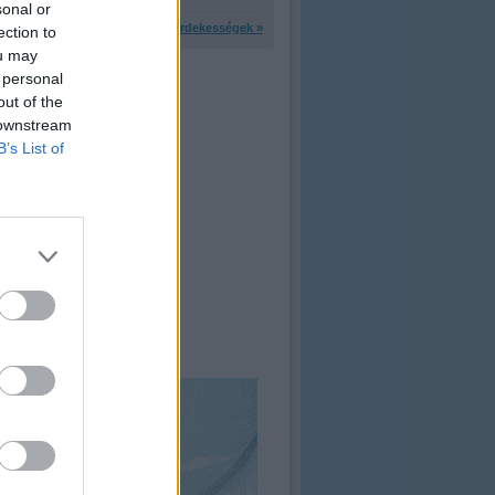
sonal or
További érdekességek »
ection to
ou may
 personal
out of the
 downstream
B’s List of