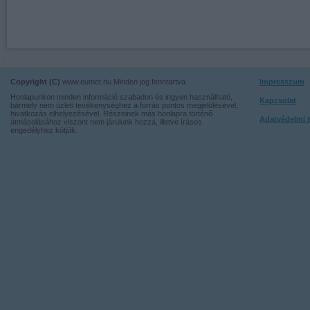
Copyright (C)
www.eumet.hu Minden jog fenntartva.
Impresszum
Honlapunkon minden információ szabadon és ingyen használható,
Kapcsolat
bármely nem üzleti tevékenységhez a forrás pontos megjelölésével,
hivatkozás elhelyezésével. Részeinek más honlapra történő
Adatvédelmi t
átmásolásához viszont nem járulunk hozzá, illetve írásos
engedélyhez kötjük.