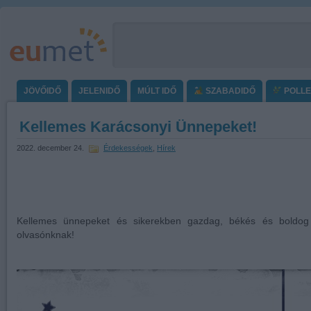
JÖVŐIDŐ
JELENIDŐ
MÚLT IDŐ
SZABADIDŐ
POLL
Kellemes Karácsonyi Ünnepeket!
2022. december 24.
Érdekességek
,
Hírek
Kellemes ünnepeket és sikerekben gazdag, békés és boldog
olvasónknak!