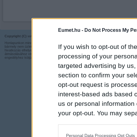
Eumet.hu -
Do Not Process My Per
Copyright (C)
www.eumet.hu Minden jog fenntartva.
Impresszum
Honlapunkon minden információ szabadon és ingyen használható,
Kapcsolat
If you wish to opt-out of the
bármely nem üzleti tevékenységhez a forrás pontos megjelölésével,
hivatkozás elhelyezésével. Részeinek más honlapra történő
Adatvédelmi t
átmásolásához viszont nem járulunk hozzá, illetve írásos
processing of your personal
engedélyhez kötjük.
targeted advertising by us
section to confirm your sel
opt-out request is proces
interest-based ads based o
us or personal information d
your opt-out. You may separ
disclosure of your personal
IAB’s list of downstream pa
Personal Data Processing Opt Outs