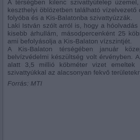
A térségben kilenc szivattyútelep üzemel,
keszthelyi öblözetben található vízelvezető
folyóba és a Kis-Balatonba szivattyúzzák.
Laki István szólt arról is, hogy a hóolvadás
kisebb árhullám, másodpercenként 25 köbm
ami befolyásolja a Kis-Balaton vízszintjét.
A Kis-Balaton térségében január köze
belvízvédelmi készültség volt érvényben. A
alatt 3,5 millió köbméter vizet emeltek
szivattyúkkal az alacsonyan fekvő területekr
Forrás: MTI