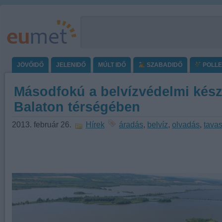
JÖVŐIDŐ
JELENIDŐ
MÚLT IDŐ
SZABADIDŐ
POLL
Másodfokú a belvízvédelmi kész
Balaton térségében
2013. február 26.
Hírek
áradás
,
belvíz
,
olvadás
,
tava