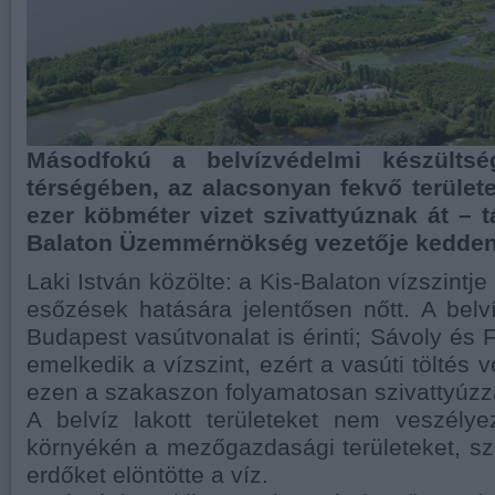
Másodfokú a belvízvédelmi készültsé
térségében, az alacsonyan fekvő terület
ezer köbméter vizet szivattyúznak át – t
Balaton Üzemmérnökség vezetője kedden 
Laki István közölte: a Kis-Balaton vízszintj
esőzések hatására jelentősen nőtt. A bel
Budapest vasútvonalat is érinti; Sávoly és
emelkedik a vízszint, ezért a vasúti töltés
ezen a szakaszon folyamatosan szivattyúzzá
A belvíz lakott területeket nem veszélye
környékén a mezőgazdasági területeket, szá
erdőket elöntötte a víz.