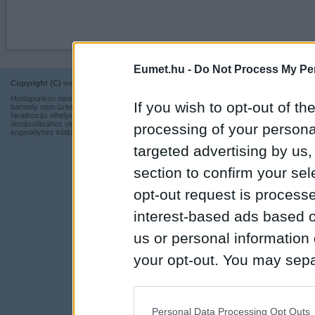
Eumet.hu -
Do Not Process My Per
Copyright (C)
www.eumet.hu Minden jog fenntartva.
Impresszum
Honlapunkon minden információ szabadon és ingyen használható,
Kapcsolat
If you wish to opt-out of the
bármely nem üzleti tevékenységhez a forrás pontos megjelölésével,
hivatkozás elhelyezésével. Részeinek más honlapra történő
Adatvédelmi t
átmásolásához viszont nem járulunk hozzá, illetve írásos
processing of your personal
engedélyhez kötjük.
targeted advertising by us
section to confirm your sel
opt-out request is proces
interest-based ads based o
us or personal information d
your opt-out. You may separ
disclosure of your personal
IAB’s list of downstream pa
Personal Data Processing Opt Outs