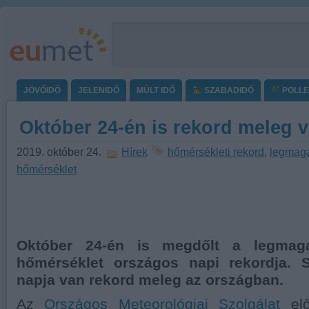
JÖVŐIDŐ
JELENIDŐ
MÚLT IDŐ
SZABADIDŐ
POLL
Október 24-én is rekord meleg v
2019. október 24.
Hírek
hőmérsékleti rekord
,
legmag
hőmérséklet
Október 24-én is megdőlt a legma
hőmérséklet országos napi rekordja. 
napja van rekord meleg az országban.
Az
Országos Meteorológiai Szolgálat
elő