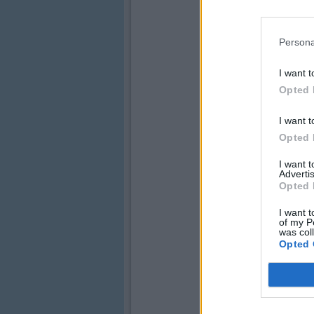
Persona
I want t
Opted 
I want t
Opted 
I want 
Advertis
Opted 
I want t
of my P
was col
Opted 