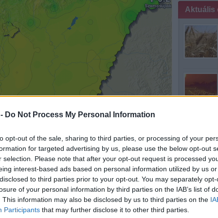
Aktuális
 -
Do Not Process My Personal Information
to opt-out of the sale, sharing to third parties, or processing of your per
formation for targeted advertising by us, please use the below opt-out s
 is kísért déli szél hatására szombat reggelre, Pér-
r selection. Please note that after your opt-out request is processed y
sökkent a hőmérséklet. Ez több mint 3 fokkal magasabb
mintha medit
eing interest-based ads based on personal information utilized by us or
ok amit 1993-ban, Cegléden regisztráltak. Az Országos
disclosed to third parties prior to your opt-out. You may separately opt-
n azt is közölte, hogy az eddigi rekordnál 2019.12.21-e
losure of your personal information by third parties on the IAB’s list of
omásukon mértek magasabb hőmérsékletet.
. This information may also be disclosed by us to third parties on the
IA
Participants
that may further disclose it to other third parties.