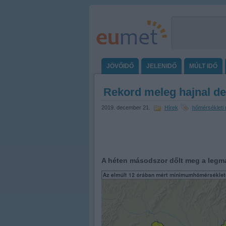
JÖVŐIDŐ
JELENIDŐ
MÚLT IDŐ
Rekord meleg hajnal de
2019. december 21.
Hírek
hőmérsékleti 
A héten másodszor dőlt meg a legm