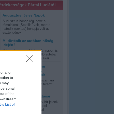
 érdekességek Pártai Luciától
Augusztusi Jeles Napok
Augusztus hónap régi neve a
rómaiaknál „Sextilis” volt, mert a
hatodik (sextus) hónapja volt az
esztendőnek....
Mi történik az autóban hőség
idején?
Még akár egy enyhébb nyári napon is
veszélyes lehet a napon álló autóban
ülni, kánikula esetén pedig akár...
Tanácsok hőség esetére
várandós anyukáknak,
sonal or
kisgyermekes szülőknek
ection to
A nyári kánikula mindenki számára
ou may
olyan időjárási környezetet teremt,
errán, vagy szubtrópusi,...
 personal
out of the
A napfény jótékony hatásai
 downstream
Oly sok riasztás és negatív hír jelenik
B’s List of
meg manapság a napsütéssel,
napfénnyel, UV-sugrázással
kapcsolatban,...