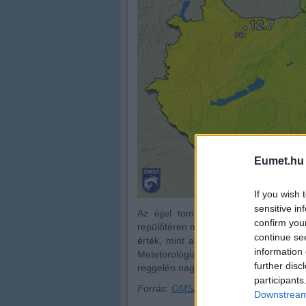
Eumet.hu
If you wish 
sensitive in
Az éjjel tomboló viharos lökésekkel
confirm you
repülőtéren mindössze 12,7 C fokig c
continue se
érték, mint az eddigi rekord: 9,5 C f
information 
Metetorológiai Szolgálat közleményébe
further disc
reggelén nagyságrendileg 40 mérőáll
participants
Forrás:
OMSZ Facebook
Downstream 