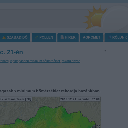
SZABADIDŐ
POLLEN
HÍREK
AGROMET
RÓLUNK
c. 21-én
rekord
,
legmagasabb minimum hőmérséklet
,
rekord enyhe
agasabb minimum hőmérséklet rekordja hazánkban.