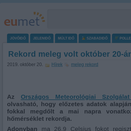
JÖVŐIDŐ
JELENIDŐ
MÚLT IDŐ
SZABADIDŐ
POLL
Rekord meleg volt október 20-á
2019. október 20.
Hírek
meleg rekord
Az
Országos Meteorológiai Szolgála
olvasható, hogy előzetes adatok alapján
fokkal megdőlt a mai napra vonatk
hőmérséklet rekordja.
Adonyban
ma 26.9 Celsius fokot regiszt