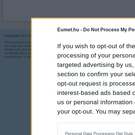
Eumet.hu -
Do Not Process My Per
Copyright (C)
www.eumet.hu Minden jog fenntartva.
Impresszum
Honlapunkon minden információ szabadon és ingyen használható,
Kapcsolat
If you wish to opt-out of the
bármely nem üzleti tevékenységhez a forrás pontos megjelölésével,
hivatkozás elhelyezésével. Részeinek más honlapra történő
Adatvédelmi t
átmásolásához viszont nem járulunk hozzá, illetve írásos
processing of your personal
engedélyhez kötjük.
targeted advertising by us
section to confirm your sel
opt-out request is proces
interest-based ads based o
us or personal information d
your opt-out. You may separ
disclosure of your personal
IAB’s list of downstream pa
Personal Data Processing Opt Outs