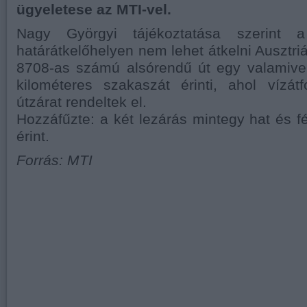
ügyeletese az MTI-vel.
Nagy Györgyi tájékoztatása szerint a
határátkelőhelyen nem lehet átkelni Ausztri
8708-as számú alsórendű út egy valamive
kilométeres szakaszát érinti, ahol vízátf
útzárat rendeltek el.
Hozzáfűzte: a két lezárás mintegy hat és fé
érint.
Forrás: MTI