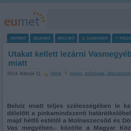
JÖVŐIDŐ
JELENIDŐ
MÚLT IDŐ
SZABADIDŐ
POLL
Utakat kellett lezárni Vasmegyéb
miatt
2014. február 11.
Hírek
belvíz
,
esőzések
,
útlezárások
Belvíz miatt teljes szélességében le kel
délelőtt a pinkamindszenti határátkelőhe
majd hétfő estétől a Molnaszecsőd és Dör
Vas megyében.- közölte a Magyar Közú