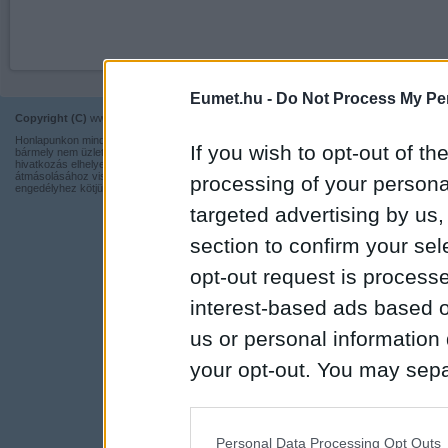
Eumet.hu -
Do Not Process My Per
Copyright (C)
www.eumet.hu Minden jog fenntartva.
Impresszum
Honlapunkon minden információ szabadon és ingyen használható,
Kapcsolat
If you wish to opt-out of the
bármely nem üzleti tevékenységhez a forrás pontos megjelölésével,
hivatkozás elhelyezésével. Részeinek más honlapra történő
Adatvédelmi t
átmásolásához viszont nem járulunk hozzá, illetve írásos
processing of your personal
engedélyhez kötjük.
targeted advertising by us
section to confirm your sel
opt-out request is proces
interest-based ads based o
us or personal information d
your opt-out. You may separ
disclosure of your personal
IAB’s list of downstream pa
Personal Data Processing Opt Outs