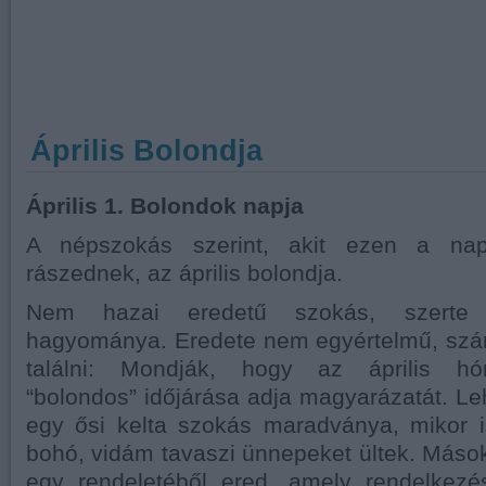
Április Bolondja
Április 1. Bolondok napja
A népszokás szerint, akit ezen a nap
rászednek, az április bolondja.
Nem hazai eredetű szokás, szerte
hagyománya. Eredete nem egyértelmű, sz
találni: Mondják, hogy az április hó
“bolondos” időjárása adja magyarázatát. L
egy ősi kelta szokás maradványa, mikor i
bohó, vidám tavaszi ünnepeket ültek. Mások 
egy rendeletéből ered, amely rendelkez