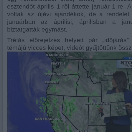
esztendőt április 1-ről áttette január 1-re.
voltak az újévi ajándékok, de a rendele
januárban az áprilisi, áprilisban a jan
biztatgatták egymást.
Tréfás előrejelzés helyett pár „időjárás
témájú vicces képet, videót gyűjtöttünk össz