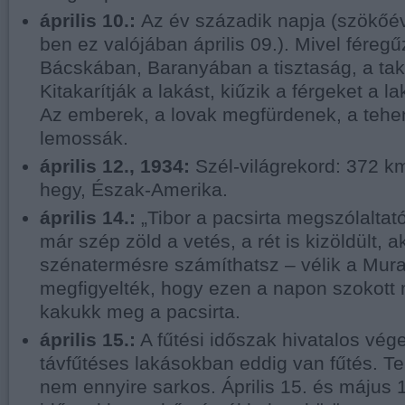
április 10.:
Az év századik napja (szökőé
ben ez valójában április 09.). Mivel féreg
Bácskában, Baranyában a tisztaság, a tak
Kitakarítják a lakást, kiűzik a férgeket a la
Az emberek, a lovak megfürdenek, a tehen
lemossák.
április 12., 1934:
Szél-világrekord: 372 k
hegy, Észak-Amerika.
április 14.:
„Tibor a pacsirta megszólaltató
már szép zöld a vetés, a rét is kizöldült, a
szénatermésre számíthatsz – vélik a Mura 
megfigyelték, hogy ezen a napon szokott 
kakukk meg a pacsirta.
április 15.:
A fűtési időszak hivatalos vég
távfűtéses lakásokban eddig van fűtés. 
nem ennyire sarkos. Április 15. és május 1