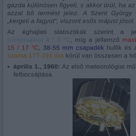
gazda különösen figyeli, s akkor örül, ha a
azzal bő termést jelez. A Szent György
„kergeti a fagyot”, viszont esős májust jósol.
Az éghajlati statisztikák szerint a 
hőmérséklet 4 / 6 °C
, míg a jellemző
max
15 / 17 °C
,
38-55 mm csapadék
hullik és
száma 177-191 óra
körül van összesen a h
április 1., 1960:
Az első meteorológiai műh
felbocsájtása.