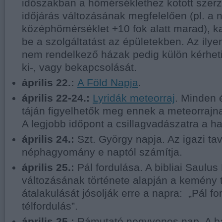
időszakban a hőmérséklethez kötött szerz
időjárás változásának megfelelően (pl. a 
középhőmérséklet +10 fok alatt marad), k
be a szolgáltatást az épületekben. Az ily
nem rendelkező házak pedig külön kérheti
ki-, vagy bekapcsolását.
április 22.:
A Föld Napja
.
április 22-24.:
Lyridák meteorraj
. Minden é
táján figyelhetők meg ennek a meteorrajnak
A legjobb időpont a csillagvadászatra a haj
április 24.:
Szt. György napja. Az igazi ta
néphagyomány e naptól számítja.
április 25.:
Pál fordulása. A bibliai Saulu
változásának története alapján a kemény 
átalakulását jósolják erre a napra: „Pál fo
télfordulás”.
április 25.:
Rámutató negyvenes nap. A bá