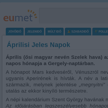
JÖVŐIDŐ
JELENIDŐ
MÚLT IDŐ
SZABADIDŐ
POLL
Áprilisi Jeles Napok
Április (ősi magyar nevén Szelek hava) a
napos hónapja a Gergely-naptárban.
A hónapot Mars kedveséről, Vénuszról nev
ugyanis Aperirének is hívták. A név a lati
származik, melynek jelentése
„megnyitni”
–
utalás az ekkor kinyíló természetre.
A népi kalendárium Szent György havának n
Az időjárásban legszeszélyesebb hónapot,