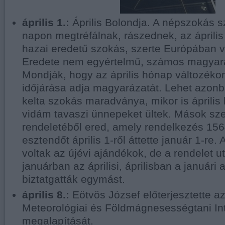
április 1.:
Április Bolondja. A népszokás sz
napon megtréfálnak, rászednek, az áprili
hazai eredetű szokás, szerte Európában
Eredete nem egyértelmű, számos magyaráz
Mondják, hogy az április hónap változékon
időjárása adja magyarázatát. Lehet azonb
kelta szokás maradványa, mikor is április
vidám tavaszi ünnepeket ültek. Mások szer
rendeletéből ered, amely rendelkezés 156
esztendőt április 1-ről áttette január 1-re
voltak az újévi ajándékok, de a rendelet 
januárban az áprilisi, áprilisban a januári
biztatgatták egymást.
április 8.:
Eötvös József előterjesztette a
Meteorológiai és Földmágnesességtani In
megalapítását.