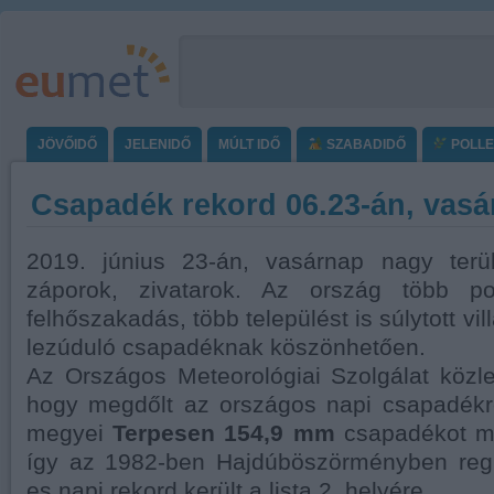
JÖVŐIDŐ
JELENIDŐ
MÚLT IDŐ
SZABADIDŐ
POLL
Csapadék rekord 06.23-án, vasá
2019. június 23-án, vasárnap nagy terül
záporok, zivatarok. Az ország több pon
felhőszakadás, több települést is súlytott vil
lezúduló csapadéknak köszönhetően.
Az Országos Meteorológiai Szolgálat közl
hogy megdőlt az országos napi csapadékr
megyei
Terpesen 154,9 mm
csapadékot mé
így az 1982-ben Hajdúböszörményben regi
es napi rekord került a lista 2. helyére.