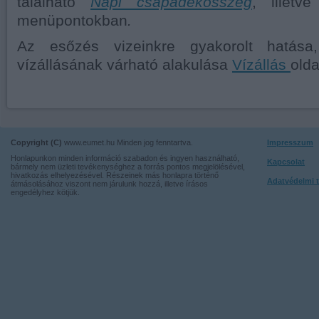
található
Napi csapadékösszeg
, illetv
menüpontokban
.
Az esőzés vizeinkre gyakorolt hatása
vízállásának várható alakulása
Vízállás
olda
Copyright (C)
www.eumet.hu Minden jog fenntartva.
Impresszum
Honlapunkon minden információ szabadon és ingyen használható,
Kapcsolat
bármely nem üzleti tevékenységhez a forrás pontos megjelölésével,
hivatkozás elhelyezésével. Részeinek más honlapra történő
Adatvédelmi t
átmásolásához viszont nem járulunk hozzá, illetve írásos
engedélyhez kötjük.