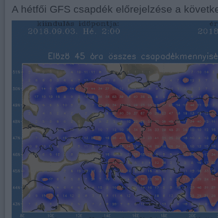
A hétfői GFS csapdék előrejelzése a követk