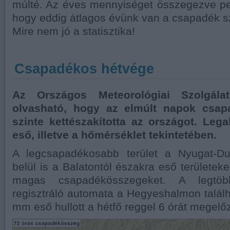
múlté. Az éves mennyiséget összegezve pe
hogy eddig átlagos évünk van a csapadék 
Mire nem jó a statisztika!
Csapadékos hétvége
Az Országos Meteorológiai Szolgála
olvasható, hogy az elmúlt napok csap
szinte kettészakította az országot. Lega
eső, illetve a hőmérséklet tekintetében.
A legcsapadékosabb terület a Nyugat-Du
belül is a Balatontól északra eső területek
magas csapadékösszegeket. A legtöbb
regisztráló automata a Hegyeshalmon talál
mm eső hullott a hétfő reggel 6 órát megelő