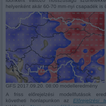
időnként változó hosszúságú szünetekke
helyenként akár 60-70 mm-nyi csapadék is 
GFS 2017.09.20. 08:00 modelleredmény
A friss előrejelzési modellfutások er
követheti honlapunkon az
Előrejelzési 