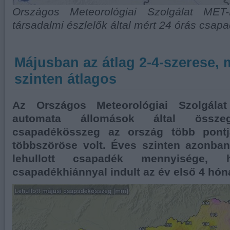
Országos Meteorológiai Szolgálat MET
társadalmi észlelők által mért 24 órás csap
Májusban az átlag 2-4-szerese, 
szinten átlagos
Az Országos Meteorológiai Szolgálat 
automata állomások által összeg
csapadékösszeg az ország több pontj
többszöröse volt. Éves szinten azonban
lehullott csapadék mennyisége, h
csapadékhiánnyal indult az év első 4 hón