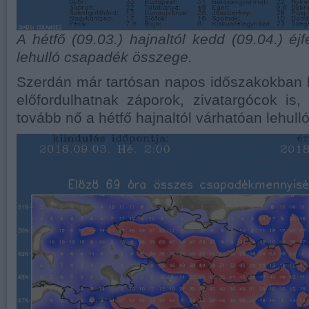
A hétfő (09.03.) hajnaltól kedd (09.04.) éj
lehulló csapadék összege.
Szerdán már tartósan napos időszakokban 
előfordulhatnak záporok, zivatargócok is, 
tovább nő a hétfő hajnaltól várhatóan lehul