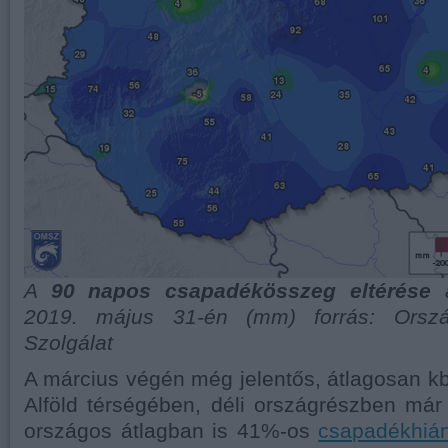
A
90 napos csapadékösszeg eltérése
a
2019. május 31-én (mm) forrás: Orszá
Szolgálat
A március végén még jelentős, átlagosan k
Alföld térségében, déli országrészben már
országos átlagban is 41%-os
csapadékhiá