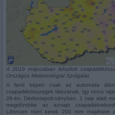
A 2019 májusában lehullott csapadéköss
Országos Meteorológiai Szolgálat
A fenti képen csak az automata állom
csapadékösszegek látszanak, így nincs rajta
29-én, Dédestapolcsányban, 1 nap alatt m
megdöntötte az aznapi csapadékrekord
Lőrincen mért kerek 200 mm majdnem a