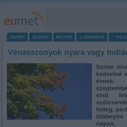
JÖVŐIDŐ
JELENIDŐ
MÚLT IDŐ
SZABADIDŐ
POLL
Vénasszonyok nyara vagy Indiá
Szinte ni
kedvelné e
évnek. 
szeptembe
első fel
szélcsend
hideg, pár
többnyir
napos