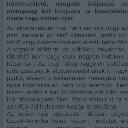
hőmérsékletű, nyugodt időjárású n
manapság két kifejezés is használato
nyara vagy indián nyár.
Az elnevezésben már nem ennyire nagy a
nem kedvelik az első kifejezést, pedig a
sértő vagy kirekesztő nincs annak hátterébe
A régmúlt időkben, de vidéken, falvakba
többfelé nem vagy csak nagyon indokolt e
házakban. Az őszi hideg reggelek bekösz
idős asszonyok előszeretettel ültek ki napk
padra, élvezni a kellemesen melengető nap
nyári időszakra ez nem volt jellemző, illet
hiszen addig a ház hűvösében volt jobb tar
idő előcsalogatta őket. Ezért alakult ki ez
az időjárási helyzetre Közép-Európában.
Az indián nyár ugyanezen időszak angol
Észak-Amerika keleti részén nevezték ere
elterjedt az angolszász országok