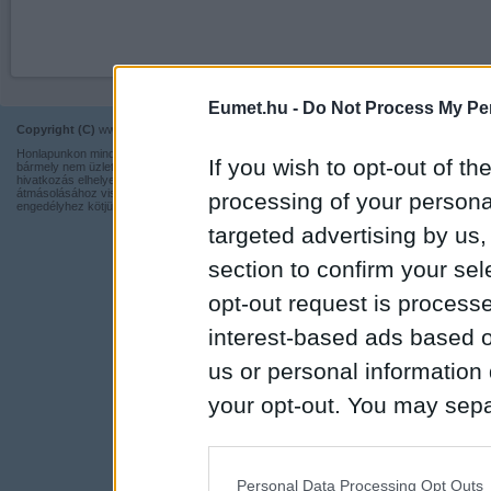
Eumet.hu -
Do Not Process My Per
Copyright (C)
www.eumet.hu Minden jog fenntartva.
Impresszum
Honlapunkon minden információ szabadon és ingyen használható,
Kapcsolat
If you wish to opt-out of the
bármely nem üzleti tevékenységhez a forrás pontos megjelölésével,
hivatkozás elhelyezésével. Részeinek más honlapra történő
Adatvédelmi t
átmásolásához viszont nem járulunk hozzá, illetve írásos
processing of your personal
engedélyhez kötjük.
targeted advertising by us
section to confirm your sel
opt-out request is proces
interest-based ads based o
us or personal information d
your opt-out. You may separ
disclosure of your personal
IAB’s list of downstream pa
Personal Data Processing Opt Outs