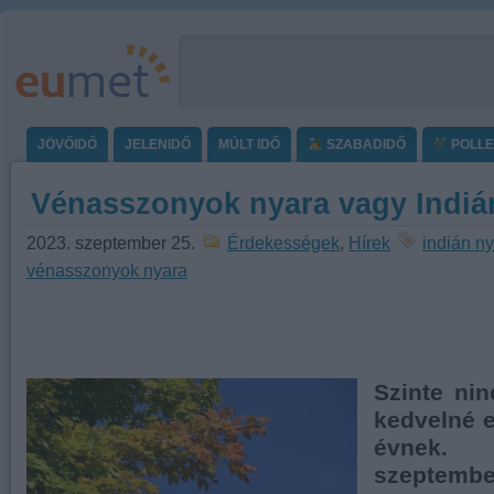
JÖVŐIDŐ
JELENIDŐ
MÚLT IDŐ
SZABADIDŐ
POLL
Vénasszonyok nyara vagy Indiá
2023. szeptember 25.
Érdekességek
,
Hírek
indián ny
vénasszonyok nyara
Szinte ni
kedvelné e
évnek. 
szeptembe