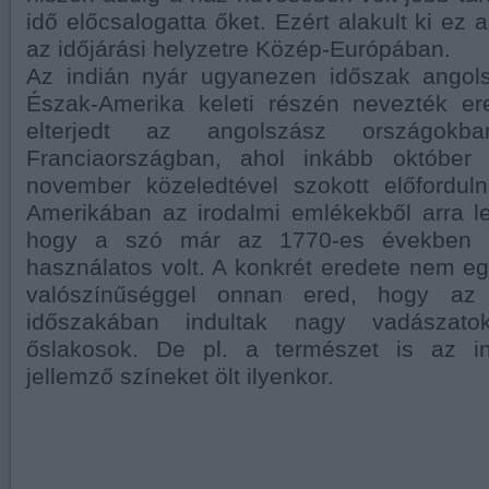
idő előcsalogatta őket. Ezért alakult ki ez
az időjárási helyzetre Közép-Európában.
Az indián nyár ugyanezen időszak angol
Észak-Amerika keleti részén nevezték ere
elterjedt az angolszász országok
Franciaországban, ahol inkább október 
november közeledtével szokott előforduln
Amerikában az irodalmi emlékekből arra le
hogy a szó már az 1770-es években i
használatos volt. A konkrét eredete nem e
valószínűséggel onnan ered, hogy az
időszakában indultak nagy vadászato
őslakosok. De pl. a természet is az in
jellemző színeket ölt ilyenkor.