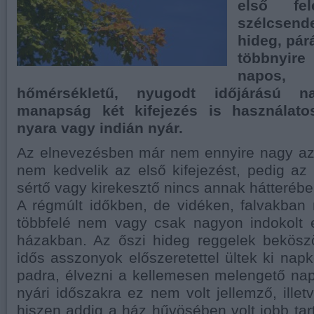
első fel
szélcsend
hideg, pár
többnyir
napos
hőmérsékletű, nyugodt időjárású n
manapság két kifejezés is használato
nyara vagy indián nyár.
Az elnevezésben már nem ennyire nagy a
nem kedvelik az első kifejezést, pedig a
sértő vagy kirekesztő nincs annak hátterébe
A régmúlt időkben, de vidéken, falvakba
többfelé nem vagy csak nagyon indokolt e
házakban. Az őszi hideg reggelek bekösz
idős asszonyok előszeretettel ültek ki napk
padra, élvezni a kellemesen melengető nap
nyári időszakra ez nem volt jellemző, illet
hiszen addig a ház hűvösében volt jobb tar