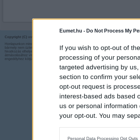
Eumet.hu -
Do Not Process My Per
Copyright (C)
www.eumet.hu Minden jog fenntartva.
Impresszum
Honlapunkon minden információ szabadon és ingyen használható,
Kapcsolat
If you wish to opt-out of the
bármely nem üzleti tevékenységhez a forrás pontos megjelölésével,
hivatkozás elhelyezésével. Részeinek más honlapra történő
Adatvédelmi t
átmásolásához viszont nem járulunk hozzá, illetve írásos
processing of your personal
engedélyhez kötjük.
targeted advertising by us
section to confirm your sel
opt-out request is proces
interest-based ads based o
us or personal information d
your opt-out. You may separ
disclosure of your personal
IAB’s list of downstream pa
Personal Data Processing Opt Outs